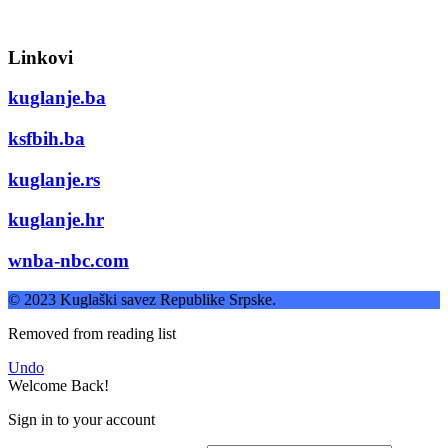
Linkovi
kuglanje.ba
ksfbih.ba
kuglanje.rs
kuglanje.hr
wnba-nbc.com
© 2023 Kuglaški savez Republike Srpske.
Removed from reading list
Undo
Welcome Back!
Sign in to your account