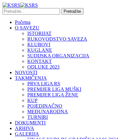
Početna
O SAVEZU
ISTORIJAT
RUKOVODSTVO SAVEZA
KLUBOVI
KUGLANE
SUDIJSKA ORGANIZACIJA
KONTAKT
ODLUKE 2023
NOVOSTI
TAKMIČENJA
PRVA LIGA RS
PREMIJER LIGA MUŠKI
PREMIJER LIGA ŽENE
KUP
POJEDINAČNO
MEĐUNARODNA
TURNIRI
DOKUMENTI
ARHIVA
GALERIJA