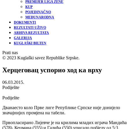
PREMIJER LIGA ŽENE
KUP
POJEDINAČNO
MEĐUNARODNA
DOKUMENTI
REZULTATI UŽIVO
ARHIVA REZULTATA
GALERIJA
KUGLAŠKI BILTEN
Prati nas
© 2023 Kuglaški savez Republike Srpske.
Херцеговац успорио ход ка врху
06.03.2015.
Podijelite
Podijelite
Дванаесто коло Прве лиге Републике Српске није донијело
значајнијих промјена на табели.
Првопласирано Лијевче је на крилима младих играча Мандића
(578), Кецмана (555) и Галића (550) уписало побједу од 5:3