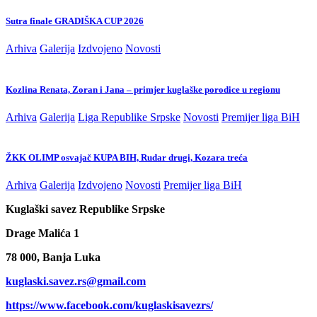
Sutra finale GRADIŠKA CUP 2026
Arhiva
Galerija
Izdvojeno
Novosti
Kozlina Renata, Zoran i Jana – primjer kuglaške porodice u regionu
Arhiva
Galerija
Liga Republike Srpske
Novosti
Premijer liga BiH
ŽKK OLIMP osvajač KUPA BIH, Rudar drugi, Kozara treća
Arhiva
Galerija
Izdvojeno
Novosti
Premijer liga BiH
Kuglaški savez Republike Srpske
Drage Malića 1
78 000, Banja Luka
kuglaski.savez.rs@gmail.com
https://www.facebook.com/kuglaskisavezrs/