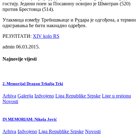
гостију. Једини поен за Посавину освојио је Шмитран (520)
против Брестовца (514).
Утакмица између Требишњице и Рудара је одгођена, а термин
одигравања ће бити накнадно одређен.
РЕЗУЛТАТИ:
XIV kolo RS
admin
06.03.2015.
Najnovije vijesti
2. Memorijal Dragan Trkulja Trki
Arhiva
Galerija
Izdvojeno
Liga Republike Srpske
Lige u regionu
Novosti
IN MEMORIAM: Nikola Jović
Arhiva
Izdvojeno
Liga Republike Srpske
Novosti