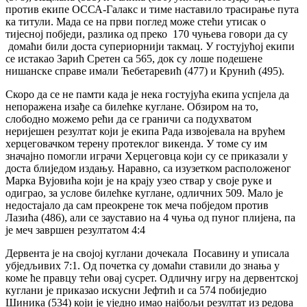
против екипе ОССА-Галакс и тиме наставило трасирање пута
ка титули. Мада се на први поглед може стећи утисак о
тијесној побједи, разлика од преко 170 чуњева говори да су
домаћи били доста супериорнији такмац. У гостујућој екипи
се истакао Зарић Сретен са 565, док су лоше подешене
нишанске справе имали Ћебетаревић (477) и Крунић (495).
Скоро да се не памти када је нека гостујућа екипа успјела да
непоражена изађе са билећке куглане. Обзиром на то,
слободно можемо рећи да се граничи са подухватом
неријешен резултат који је екипа Рада извојевала на врућем
херцеговачком терену протеклог викенда. У томе су им
значајно помогли играчи Херцеговца који су се приказали у
доста блиједом издању. Наравно, са изузетком расположеног
Марка Вујовића који је на крају узео ствар у своје руке и
одиграо, за услове билећке куглане, одличних 509. Мало је
недостајало да сам преокрене ток меча побједом против
Лазића (486), али се зауставио на 4 чуња од пуног плијена, па
је меч завршен резултатом 4:4
Дервента је на својој куглани дочекала Посавину и уписала
убједљивих 7:1. Од почетка су домаћи ставили до знања у
коме ће правцу тећи овај сусрет. Одличну игру на дервентској
куглани је приказао искусни Јефтић и са 574 побиједио
Шиника (534) који је уједно имао најбољи резултат из редова