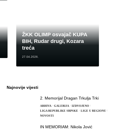
ŽKK OLIMP osvajač KUPA
BIH, Rudar drugi, Kozara
treća
27.04.2026.
Najnovije vijesti
2. Memorijal Dragan Trkulja Trki
ARHIVA
GALERIJA
IZDVOJENO
LIGA REPUBLIKE SRPSKE
LIGE U REGIONU
NOVOSTI
IN MEMORIAM: Nikola Jović