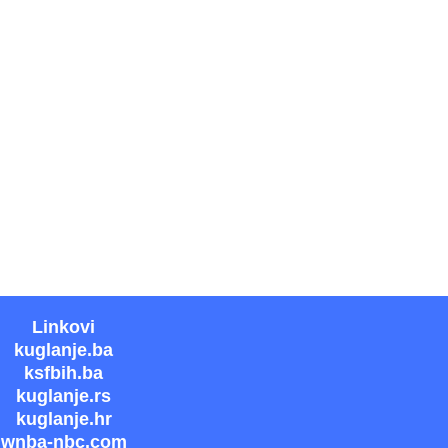
Linkovi
kuglanje.ba
ksfbih.ba
kuglanje.rs
kuglanje.hr
wnba-nbc.com