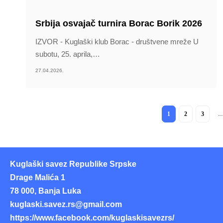
Srbija osvajač turnira Borac Borik 2026
IZVOR - Kuglaški klub Borac - društvene mreže U
subotu, 25. aprila,
…
27.04.2026.
1
2
3
Kuglaški savez Republike Srpske
Drage Malića 1
78 000, Banja Luka
kuglaski.savez.rs@gmail.com
https://www.facebook.com/kuglaskisavezrs/