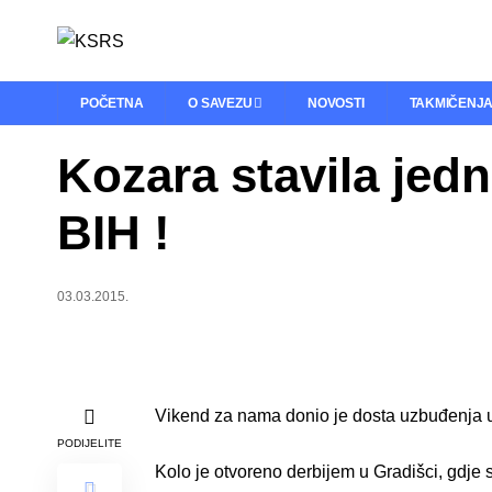
POČETNA
O SAVEZU
NOVOSTI
TAKMIČENJ
Kozara stavila jed
BIH !
03.03.2015.
Vikend za nama donio je dosta uzbuđenja u 
PODIJELITE
Kolo je otvoreno derbijem u Gradišci, gdje