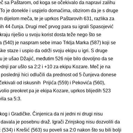
eč sa Paštarom, od koga se očekivalo da napravi zalihu
. To je donekle i uspjelo domaćima, obzirom da je s druge
im dijelom meča, te je uprkos Paštarovih 631, razlika za
h 44 čunja. Drugi meč prvog para su igrali Spasojević
 kraju riješio u svoju korist dosta teže nego što se
 (540) je naspram sebe imao Trklja Marka (587) koji se
 staze i uspio da održi svoju ekipu u igri. S druge
ru je ušao Džajić, međutim 526 nije bilo dovoljno da se
ednji par ušlo sa 2:2 i +10 za ekipu Kozare. Meč je na
 poslednji hici odlučili da prednost od 5 čunjeva donese
ekivali od iskusnih Prijića (559) i Pekovića (560),
olio preokret pa je ekipa Kozare, uprkos blijedih 523
ila sa 5:3.
og i Gradičke. Činjenica da ni jedni ni drugi nisu
avala je posebnu draž. Igrači Zrinjskog nisu dozvolili da
(534) i Krešić (563) su poveli sa 2:0 nakon što su bili bolji