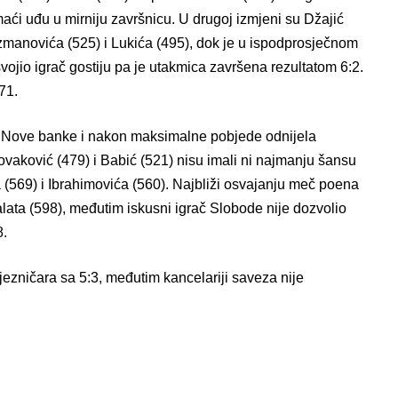
maći uđu u mirniju završnicu. U drugoj izmjeni su Džajić
Kuzmanovića (525) i Lukića (495), dok je u ispodprosječnom
ojio igrač gostiju pa je utakmica završena rezultatom 6:2.
71.
a Nove banke i nakon maksimalne pobjede odnijela
Novaković (479) i Babić (521) nisu imali ni najmanju šansu
 (569) i Ibrahimovića (560). Najbliži osvajanju meč poena
lata (598), međutim iskusni igrač Slobode nije dozvolio
8.
ezničara sa 5:3, međutim kancelariji saveza nije