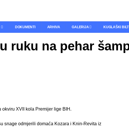
A
DOKUMENTI
ARHIVA
GALERIJA
KUGLAŠKI BIL
nu ruku na pehar šamp
okviru XVII kola Premijer lige BIH.
 su snage odmjerili domaća Kozara i Knin-Revita iz