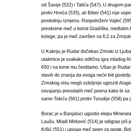
od Šavije (532) i Tatića (547). U drugom pa
protiv Hrvića (535), ali Biber (541) nije usp
poslednju izmjenu. Raspoloženi Vajkić (595
preokrene meč u korist Gradiške, međutim A
kolege, pa je meč završen sa 6:2 za Zrinjsk
U Kaknju je Rudar dočekao Zrinski iz Ljubača
utakmice je svakako odlična igra mladog Ala
650 i na tome mu čestitamo. Ušao je Rudar
stavili do znanja da ovoga neće biti gostol
Zrinskog nisu mogli ozbiljnije ugroziti Alag
osvajanju preostalih meč poena kako bi sa 
samo Tokiću (561) protiv Turudije (558) pa 
Borac je u Banjaluci ugostio ekipu Minerala 
Laušu. Mladi Mirković (514) je odigrao još 
Kršić (551) i upisao meč poen za goste. Bolt