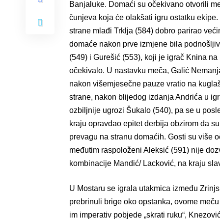
Banjaluke. Domaći su očekivano otvorili m
čunjeva koja će olakšati igru ostatku ekipe
strane mlađi Trklja (584) dobro parirao već
domaće nakon prve izmjene bila podnošljivi
(549) i Gurešić (553), koji je igrač Knina na
očekivalo. U nastavku meča, Galić Nemanja
nakon višemjesečne pauze vratio na kuglaške
strane, nakon blijedog izdanja Andrića u ig
ozbiljnije ugrozi Šukalo (540), pa se u posl
kraju opravdao epitet derbija obzirom da su
prevagu na stranu domaćih. Gosti su više oč
međutim raspoloženi Aleksić (591) nije dozv
kombinacije Mandić/ Lacković, na kraju slav
U Mostaru se igrala utakmica između Zrinjsk
prebrinuli brige oko opstanka, ovome meču d
im imperativ pobjede „skrati ruku“, Knezović 