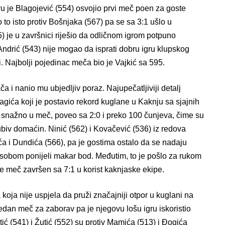
ru je Blagojević (554) osvojio prvi meč poen za goste
io to isto protiv Bošnjaka (567) pa se sa 3:1 ušlo u
) je u završnici riješio da odličnom igrom potpuno
ndrić (543) nije mogao da isprati dobru igru klupskog
i. Najbolji pojedinac meča bio je Vajkić sa 595.
 i nanio mu ubjedljiv poraz. Najupečatljiviji detalj
gića koji je postavio rekord kuglane u Kaknju sa sjajnih
 snažno u meč, poveo sa 2:0 i preko 100 čunjeva, čime su
jubiv domaćin. Ninić (562) i Kovačević (536) iz redova
ića i Dundića (566), pa je gostima ostalo da se nadaju
sobom ponijeli makar bod. Međutim, to je pošlo za rukom
je meč završen sa 7:1 u korist kaknjaske ekipe.
koja nije uspjela da pruži značajniji otpor u kuglani na
jedan meč za zaborav pa je njegovu lošu igru iskoristio
ić (541) i Žutić (552) su protiv Mamića (513) i Đogića