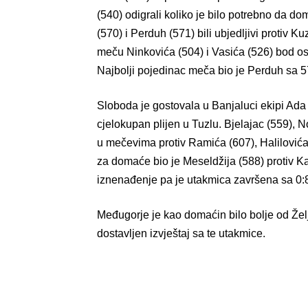
(540) odigrali koliko je bilo potrebno da do
(570) i Perduh (571) bili ubjedljivi protiv 
meču Ninkovića (504) i Vasića (526) bod osv
Najbolji pojedinac meča bio je Perduh sa 5
Sloboda je gostovala u Banjaluci ekipi Ad
cjelokupan plijen u Tuzlu. Bjelajac (559), 
u mečevima protiv Ramića (607), Halilovića
za domaće bio je Meseldžija (588) protiv Ka
iznenađenje pa je utakmica završena sa 0:
Međugorje je kao domaćin bilo bolje od Želj
dostavljen izvještaj sa te utakmice.