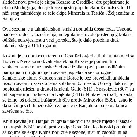
sledeći: novi prvak je ekipa Kozare iz Gradiške, drugoplasirana je
ekipa Međugorja, dok je treće mjesto pripalo ekipi Knin-Revite. U
niži rang takmičenja se sele ekipe Minerala iz Teslića i Željezničar iz
Sarajeva.
Ova sezona je u takmičarskom smislu ponudila dosta toga. Uspone,
padove, radosti, razočarenja, neregularnosti…do poslednjeg kola se
održala neizvjesnost u vezi poretka, što je dalo posebnu draž
takmičarskoj 2014/15 godini.
Kozara je na domaćem terenu u Gradišci ovjerila titulu u utakmici sa
Borcem. Neosporno kvalitetna ekipa Kozare je pomenutim
sankcionisanjem tuzlanske Slobode izbila u prvi plan i odličnim
partijama u drugom dijelu sezone uspjela da se domogne
šampionske titule. S druge strane Borac je bez prevelikih ambicija
usao u sezonu i završio je na solidnom 6. mjestu. U ovoj utakmici je
pobjednik riješen u drugoj izmjeni. Galić (611) i Spasojević (607) su
bili superiorni u odnosu na Kajkuta (541) i Ninkovića (524), a kada
se tome još pridoda Paštarovih 619 protiv Mirkovića (539), jasno je
da su čunjevi bili nedostižni za goste iz Banjaluke pa je utakmica
završena sa 5:3.
Knin-Revita je u Banjaluci igrala utakmicu za treće mjesto i izlazak
u evropski NBC pokal, protiv ekipe Gradiške. Kadrovski problemi
sa kojima se ekipa Knina bori cijele sezone, nisu ih zaobišli ni na