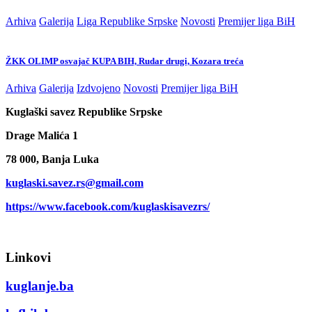
Arhiva
Galerija
Liga Republike Srpske
Novosti
Premijer liga BiH
ŽKK OLIMP osvajač KUPA BIH, Rudar drugi, Kozara treća
Arhiva
Galerija
Izdvojeno
Novosti
Premijer liga BiH
Kuglaški savez Republike Srpske
Drage Malića 1
78 000, Banja Luka
kuglaski.savez.rs@gmail.com
https://www.facebook.com/kuglaskisavezrs/
Linkovi
kuglanje.ba