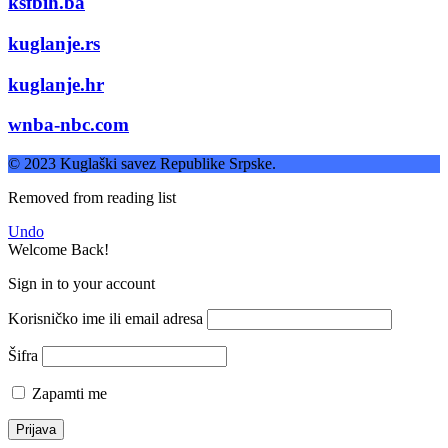
ksfbih.ba
kuglanje.rs
kuglanje.hr
wnba-nbc.com
© 2023 Kuglaški savez Republike Srpske.
Removed from reading list
Undo
Welcome Back!
Sign in to your account
Korisničko ime ili email adresa
Šifra
Zapamti me