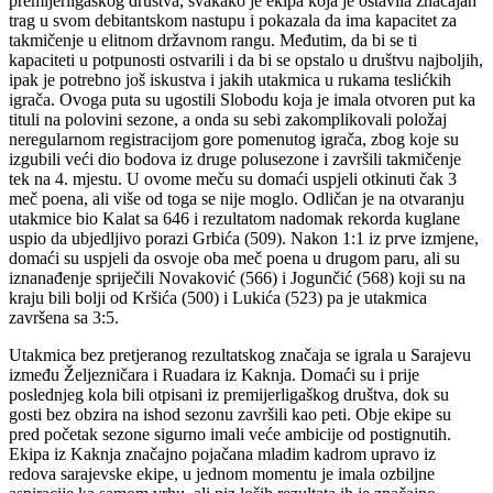
premijerligaškog društva, svakako je ekipa koja je ostavila značajan
trag u svom debitantskom nastupu i pokazala da ima kapacitet za
takmičenje u elitnom državnom rangu. Međutim, da bi se ti
kapaciteti u potpunosti ostvarili i da bi se opstalo u društvu najboljih,
ipak je potrebno još iskustva i jakih utakmica u rukama teslićkih
igrača. Ovoga puta su ugostili Slobodu koja je imala otvoren put ka
tituli na polovini sezone, a onda su sebi zakomplikovali položaj
neregularnom registracijom gore pomenutog igrača, zbog koje su
izgubili veći dio bodova iz druge polusezone i završili takmičenje
tek na 4. mjestu. U ovome meču su domaći uspjeli otkinuti čak 3
meč poena, ali više od toga se nije moglo. Odličan je na otvaranju
utakmice bio Kalat sa 646 i rezultatom nadomak rekorda kuglane
uspio da ubjedljivo porazi Grbića (509). Nakon 1:1 iz prve izmjene,
domaći su uspjeli da osvoje oba meč poena u drugom paru, ali su
iznanađenje spriječili Novaković (566) i Jogunčić (568) koji su na
kraju bili bolji od Kršića (500) i Lukića (523) pa je utakmica
završena sa 3:5.
Utakmica bez pretjeranog rezultatskog značaja se igrala u Sarajevu
između Željezničara i Ruadara iz Kaknja. Domaći su i prije
poslednjeg kola bili otpisani iz premijerligaškog društva, dok su
gosti bez obzira na ishod sezonu završili kao peti. Obje ekipe su
pred početak sezone sigurno imali veće ambicije od postignutih.
Ekipa iz Kaknja značajno pojačana mladim kadrom upravo iz
redova sarajevske ekipe, u jednom momentu je imala ozbiljne