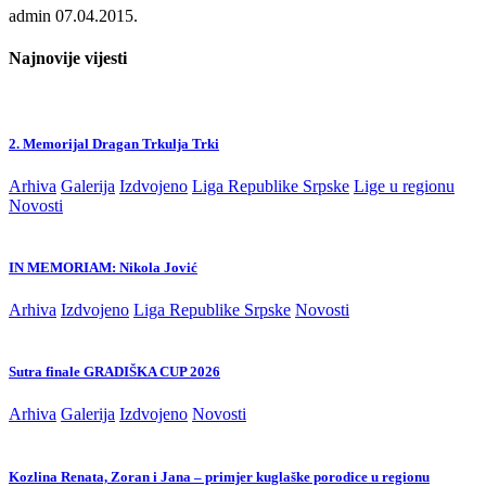
admin
07.04.2015.
Najnovije vijesti
2. Memorijal Dragan Trkulja Trki
Arhiva
Galerija
Izdvojeno
Liga Republike Srpske
Lige u regionu
Novosti
IN MEMORIAM: Nikola Jović
Arhiva
Izdvojeno
Liga Republike Srpske
Novosti
Sutra finale GRADIŠKA CUP 2026
Arhiva
Galerija
Izdvojeno
Novosti
Kozlina Renata, Zoran i Jana – primjer kuglaške porodice u regionu