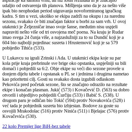
aspiracije ka samom vrhu, ali niz loših rezultata ih je značajno
udaljio od ostvarenja tih planova. Mišljenja smo da je za nešto više
ipak bio neophodan period uigravanja novoformiranog igračkog
kadra. S tim u vezi, ukoliko se ekipa zadrži na okupu i za narednu
sezonu, svakako će biti značajan faktor u borbi za sam vrh. U ovoj
utakmici je Željezničar imao svoje šanse, međutim nisu uspjeli
napraviti nešto više od tri osvojena meč poena. Na kraju je Rudar
imao svega 24 čunja više, a najzaslužniji za to su Dundić koji je a
604 bio najbolji pojedinac susreta i Hrustemović koji je sa 579
pobijedio Tihića (533).
U Lukavcu su igrali Zrinski i Ada. U utakmici ekipa koje su par
kola prije kraja prebrinule sve brige oko opstanka, uspješniji su bili
domaći i pobjedili sa 6:2. Obje ekipe su veći dio sezone provele u
donjem dijelu tabele i opstanak u PL se i jednima i drugima nametao
kao prioritetni cilj. Gosti su svakako dosta izgubili odlaskom
Pekovića pred početak sezone, što se značajno odrazilo na rezultate
ekipe i konačan plasman. Jukić (573) i Kovačević D. (563) su dobro
otvorili i ubjedljivo pobijedili Ćurčiju (533) i Babić S. (538). U
drugom paru je odličan bio Tokić (594) protiv Novakovića (528) i
već tada je pobjednik susreta bio izbjestan. Bodove za goste su
osvojili Mrakodolac (516) protiv Ninića (511) i Bjelajac (576) protiv
Kovačevića (530).
22 kolo Premijer lige BiH-bez tabele