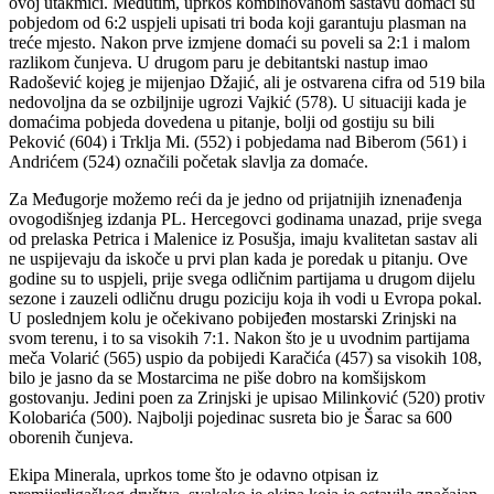
ovoj utakmici. Međutim, uprkos kombinovanom sastavu domaći su
pobjedom od 6:2 uspjeli upisati tri boda koji garantuju plasman na
treće mjesto. Nakon prve izmjene domaći su poveli sa 2:1 i malom
razlikom čunjeva. U drugom paru je debitantski nastup imao
Radošević kojeg je mijenjao Džajić, ali je ostvarena cifra od 519 bila
nedovoljna da se ozbiljnije ugrozi Vajkić (578). U situaciji kada je
domaćima pobjeda dovedena u pitanje, bolji od gostiju su bili
Peković (604) i Trklja Mi. (552) i pobjedama nad Biberom (561) i
Andrićem (524) označili početak slavlja za domaće.
Za Međugorje možemo reći da je jedno od prijatnijih iznenađenja
ovogodišnjeg izdanja PL. Hercegovci godinama unazad, prije svega
od prelaska Petrica i Malenice iz Posušja, imaju kvalitetan sastav ali
ne uspijevaju da iskoče u prvi plan kada je poredak u pitanju. Ove
godine su to uspjeli, prije svega odličnim partijama u drugom dijelu
sezone i zauzeli odličnu drugu poziciju koja ih vodi u Evropa pokal.
U poslednjem kolu je očekivano pobijeđen mostarski Zrinjski na
svom terenu, i to sa visokih 7:1. Nakon što je u uvodnim partijama
meča Volarić (565) uspio da pobijedi Karačića (457) sa visokih 108,
bilo je jasno da se Mostarcima ne piše dobro na komšijskom
gostovanju. Jedini poen za Zrinjski je upisao Milinković (520) protiv
Kolobarića (500). Najbolji pojedinac susreta bio je Šarac sa 600
oborenih čunjeva.
Ekipa Minerala, uprkos tome što je odavno otpisan iz