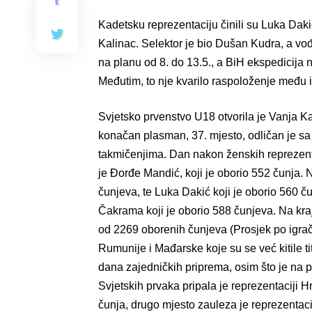
Kadetsku reprezentaciju činili su Luka Dak
Kalinac. Selektor je bio Dušan Kudra, a vo
na planu od 8. do 13.5., a BiH ekspedicija n
Međutim, to nje kvarilo raspoloženje među 
Svjetsko prvenstvo U18 otvorila je Vanja Kal
konačan plasman, 37. mjesto, odličan je sa 
takmičenjima. Dan nakon ženskih reprezent
je Đorđe Mandić, koji je oborio 552 čunja. 
čunjeva, te Luka Dakić koji je oborio 560 č
Čakrama koji je oborio 588 čunjeva. Na kra
od 2269 oborenih čunjeva (Prosjek po igraču
Rumunije i Mađarske koje su se već kitile ti
dana zajedničkih priprema, osim što je na 
Svjetskih prvaka pripala je reprezentaciji H
čunja, drugo mjesto zauleza je reprezentac