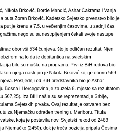
ić, Nikola Brković, Đorđe Mandić, Ashar Čakrama i Vanja
đa puta Zoran Brković. Kadetsko Svjetsko prvenstvo bilo je
a put je krenula 7.5. u večernjim časovima, u zadnji čas.
igračima nego su sa nestrpljenjem čekali svoje nastupe.
inac oborivši 534 čunjeva, što je odličan rezultat. Njen
obzirom na to da je debitantica na svjetskim
acija bile su muške na programu. Prvi iz BiH redova bio
Nakon njega nastupio je Nikola Brković koji je oborio 569
unjeva. Posljednji od BiH predstavnika bio je Ashar
ju Bosna i Hercegovina je zauzela 8. mjesto sa rezultatom
 567,25). Iza BiH našle su se reprezentacije Srbije,
tulama Svjetskih prvaka. Ovaj rezultat je ostvaren bez
putu za Njemačku odrađen trening u Mariboru. Titula
rvatske, koja je postavila novi Svjetski rekod od 2483
ija Njemačke (2450), dok je treća pozicija pripala Česima