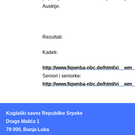
Austrije.
Rezultati:
Kadeti:
http://www.fiqwnba-nbc.de/html/xi__wm_
Seniori i seniorke:
http://www.fiqwnba-nbc.de/html/vi__wm
Kuglaški savez Republike Srpske
Drage Malića 1
78 000, Banja Luka