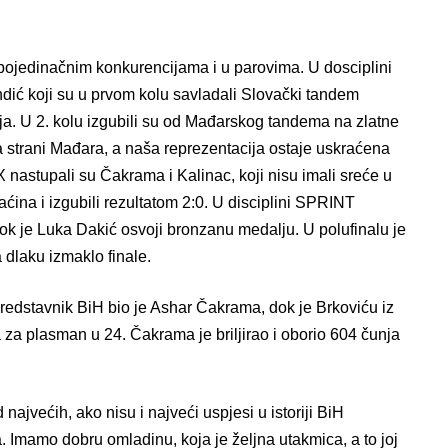
 pojedinačnim konkurencijama i u parovima. U dosciplini
dić koji su u prvom kolu savladali Slovački tandem
nja. U 2. kolu izgubili su od Mađarskog tandema na zlatne
na strani Mađara, a naša reprezentacija ostaje uskraćena
nastupali su Čakrama i Kalinac, koji nisu imali sreće u
maćina i izgubili rezultatom 2:0. U disciplini SPRINT
ok je Luka Dakić osvoji bronzanu medalju. U polufinalu je
 dlaku izmaklo finale.
redstavnik BiH bio je Ashar Čakrama, dok je Brkoviću iz
za plasman u 24. Čakrama je briljirao i oborio 604 čunja
najvećih, ako nisu i najveći uspjesi u istoriji BiH
. Imamo dobru omladinu, koja je željna utakmica, a to joj