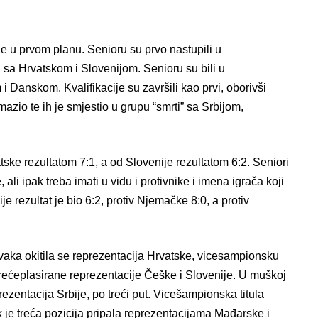
le u prvom planu. Senioru su prvo nastupili u
i sa Hrvatskom i Slovenijom. Senioru su bili u
 Danskom. Kvalifikacije su završili kao prvi, oborivši
azio te ih je smjestio u grupu “smrti” sa Srbijom,
ske rezultatom 7:1, a od Slovenije rezultatom 6:2. Seniori
ali ipak treba imati u vidu i protivnike i imena igrača koji
je rezultat je bio 6:2, protiv Njemačke 8:0, a protiv
rvaka okitila se reprezentacija Hrvatske, vicesampionsku
rećeplasirane reprezentacije Češke i Slovenije. U muškoj
rezentacija Srbije, po treći put. Vicešampionska titula
 je treća pozicija pripala reprezentacijama Mađarske i