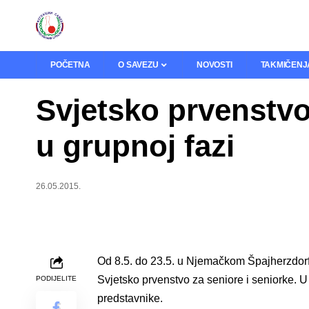
POČETNA
O SAVEZU
NOVOSTI
TAKMIČENJ
Svjetsko prvenstvo: 
u grupnoj fazi
26.05.2015.
Od 8.5. do 23.5. u Njemačkom Špajherzdorfu
Svjetsko prvenstvo za seniore i seniorke. 
PODIJELITE
predstavnike.