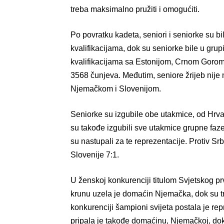
treba maksimalno pružiti i omogućiti.
Po povratku kadeta, seniori i seniorke su bi
kvalifikacijama, dok su seniorke bile u grup
kvalifikacijama sa Estonijom, Crnom Gorom i
3568 čunjeva. Međutim, seniore žrijeb nije m
Njemačkom i Slovenijom.
Seniorke su izgubile obe utakmice, od Hrvat
su takođe izgubili sve utakmice grupne faze, 
su nastupali za te reprezentacije. Protiv Srbi
Slovenije 7:1.
U ženskoj konkurenciji titulom Svjetskog p
krunu uzela je domaćin Njemačka, dok su t
konkurenciji šampioni svijeta postala je rep
pripala je takođe domaćinu, Njemačkoj, dok