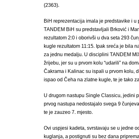
(2363).
BiH reprezentacija imala je predstavike i u
TANDEM BiH su predstavljali Brković i Man
rezultatom 2:0 i oborivši u dva seta 293 ču
kugle rezultatom 11:15. Ipak sreća je bila 
za jednu medalju. U disciplini TANDEM MIX 
žrijebu, jer su u prvom kolu “udarili” na do
Čakrama i Kalinac su ispali u prvom kolu, d
ispao od Čeha na zlatne kugle, te je tako za
U drugom nastupu Single Classicu, jedini p
prvog nastupa nedostajalo svega 9 čunjeva 
te je zauzeo 7. mjesto.
Ovi uspjesi kadeta, svrstavaju se u jedne od 
kuglanja, a postignuti su bez dana priprema