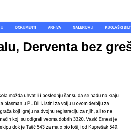
A
DOKUMENTI
ARHIVA
GALERIJA
KUGLAŠKI BIL
alu, Derventa bez greš
kola možda uhvatili i poslednju šansu da se nađu na kraju
 plasman u PL BIH. Istini za volju u ovom derbiju za
grača koji igraju na dvojnu registraciju za njih, ali to ne
maćih koji su odigrali veoma dobrih 3320. Vasić Ernest je
kipu dok je Tatić 543 za malo bio lošiji od Kuprešak 549.