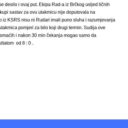
e desilo i ovaj put. Ekipa Rad-a iz Brčkog usljed ličnih
upi sastav za ovu utakmicu nije doputovala na
iz KSRS nisu ni Rudari imali puno sluha i razumjevanja
 utakmica pomjeri za bilo koji drugi termin. Sudija ove
u domaćih i nakon 30 min čekanja mogao samo da
tatom od 8 : 0 .