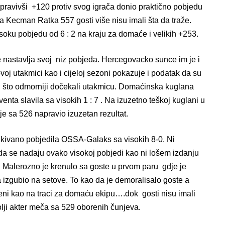
pravivši +120 protiv svog igrača donio praktično pobjedu
pa Kecman Ratka 557 gosti više nisu imali šta da traže.
soku pobjedu od 6 : 2 na kraju za domaće i velikih +253.
 nastavlja svoj niz pobjeda. Hercegovacko sunce im je i
ovoj utakmici kao i cijeloj sezoni pokazuje i podatak da su
i što odmorniji dočekali utakmicu. Domaćinska kuglana
enta slavila sa visokih 1 : 7 . Na izuzetno teškoj kuglani u
je sa 526 napravio izuzetan rezultat.
kivano pobjedila OSSA-Galaks sa visokih 8-0. Ni
 da se nadaju ovako visokoj pobjedi kao ni lošem izdanju
to. Malerozno je krenulo sa goste u prvom paru gdje je
 izgubio na setove. To kao da je demoralisalo goste a
eni kao na traci za domaću ekipu….dok gosti nisu imali
olji akter meča sa 529 oborenih čunjeva.