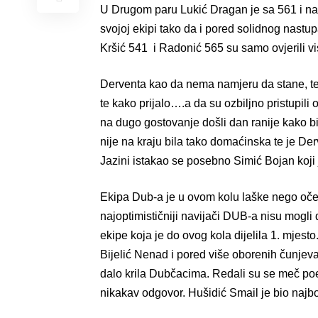
U Drugom paru Lukić Dragan je sa 561 i na
svojoj ekipi tako da i pored solidnog nastu
Kršić 541 i Radonić 565 su samo ovjerili vi
Derventa kao da nema namjeru da stane, te
te kako prijalo….a da su ozbiljno pristupili 
na dugo gostovanje došli dan ranije kako b
nije na kraju bila tako domaćinska te je Derv
Jazini istakao se posebno Simić Bojan koji 
Ekipa Dub-a je u ovom kolu laške nego oče
najoptimističniji navijači DUB-a nisu mogli
ekipe koja je do ovog kola dijelila 1. mjes
Bijelić Nenad i pored više oborenih čunjeva
dalo krila Dubčacima. Redali su se meč po
nikakav odgovor. Hušidić Smail je bio najb