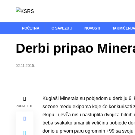
POČETNA
O SAVEZU
NOVOSTI
TAKMIČENJ
Derbi pripao Miner
02.11.2015.
Kuglaši Minerala su pobjedom u derbiju 6. 
sezone među ekipama koje će konkurisati za
PODIJELITE
ekipu Lijevča nisu nastuplila dvojica bitnih i
treba svakako umanjiti veličinu pobjede do
donio u prvom paru ogromnih +99 sa svoju e