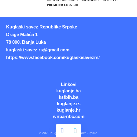
PREMIJER LIGA BIH
Kuglaški savez Republike Srpske
Drage Malića 1
78 000, Banja Luka
kuglaski.savez.rs@gmail.com
https://www.facebook.com/kuglaskisavezrs/
Linkovi
kuglanje.ba
ksfbih.ba
kuglanje.rs
kuglanje.hr
wnba-nbc.com
© 2023 Kuglaški savez Republike Srpske.