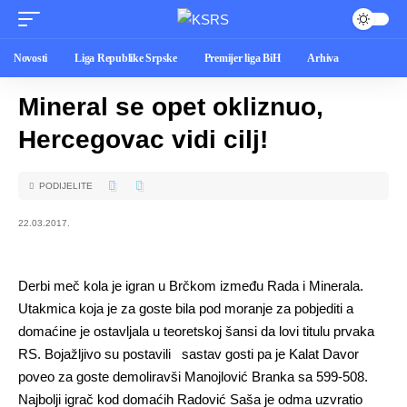
Novosti
Liga Republike Srpske
Premijer liga BiH
Arhiva
Mineral se opet okliznuo,
Hercegovac vidi cilj!
PODIJELITE
22.03.2017.
Derbi meč kola je igran u Brčkom između Rada i Minerala.
Utakmica koja je za goste bila pod moranje za pobjediti a
domaćine je ostavljala u teoretskoj šansi da lovi titulu prvaka
RS. Bojažljivo su postavili sastav gosti pa je Kalat Davor
poveo za goste demoliravši Manojlović Branka sa 599-508.
Najbolji igrač kod domaćih Radović Saša je odma uzvratio