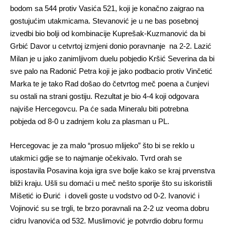
bodom sa 544 protiv Vasića 521, koji je konačno zaigrao na
gostujućim utakmicama. Stevanović je u ne bas posebnoj
izvedbi bio bolji od kombinacije Kuprešak-Kuzmanović da bi
Grbić Davor u cetvrtoj izmjeni donio poravnanje na 2-2. Lazić
Milan je u jako zanimljivom duelu pobjedio Kršić Severina da bi
sve palo na Radonić Petra koji je jako podbacio protiv Vinčetić
Marka te je tako Rad došao do četvrtog meč poena a čunjevi
su ostali na strani gostiju. Rezultat je bio 4-4 koji odgovara
najviše Hercegovcu. Pa će sada Mineralu biti potrebna
pobjeda od 8-0 u zadnjem kolu za plasman u PL.
Hercegovac je za malo “prosuo mlijeko” što bi se reklo u
utakmici gdje se to najmanje očekivalo. Tvrd orah se
ispostavila Posavina koja igra sve bolje kako se kraj prvenstva
bliži kraju. Ušli su domaći u meč nešto sporije što su iskoristili
Mišetić io Đurić i doveli goste u vodstvo od 0-2. Ivanović i
Vojinović su se trgli, te brzo poravnali na 2-2 uz veoma dobru
cidru Ivanovića od 532. Muslimović je potvrdio dobru formu