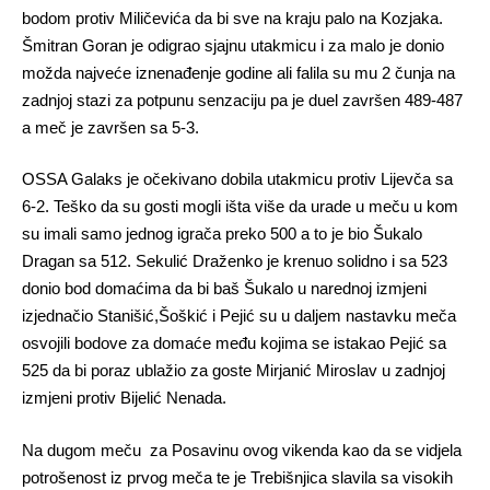
bodom protiv Miličevića da bi sve na kraju palo na Kozjaka.
Šmitran Goran je odigrao sjajnu utakmicu i za malo je donio
možda najveće iznenađenje godine ali falila su mu 2 čunja na
zadnjoj stazi za potpunu senzaciju pa je duel završen 489-487
a meč je završen sa 5-3.
OSSA Galaks je očekivano dobila utakmicu protiv Lijevča sa
6-2. Teško da su gosti mogli išta više da urade u meču u kom
su imali samo jednog igrača preko 500 a to je bio Šukalo
Dragan sa 512. Sekulić Draženko je krenuo solidno i sa 523
donio bod domaćima da bi baš Šukalo u narednoj izmjeni
izjednačio Stanišić,Šoškić i Pejić su u daljem nastavku meča
osvojili bodove za domaće među kojima se istakao Pejić sa
525 da bi poraz ublažio za goste Mirjanić Miroslav u zadnjoj
izmjeni protiv Bijelić Nenada.
Na dugom meču za Posavinu ovog vikenda kao da se vidjela
potrošenost iz prvog meča te je Trebišnjica slavila sa visokih