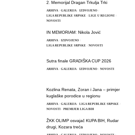
2. Memorijal Dragan Trkulja Trki
ARHIVA
GALERIJA
IZDVOJENO
LIGA REPUBLIKE SRPSKE
LIGE U REGIONU
NOVOSTI
IN MEMORIAM: Nikola Jović
ARHIVA
IZDVOJENO
LIGA REPUBLIKE SRPSKE
NOVOSTI
Sutra finale GRADIŠKA CUP 2026
ARHIVA
GALERIJA
IZDVOJENO
NOVOSTI
Kozlina Renata, Zoran i Jana – primjer
kuglaške porodice u regionu
ARHIVA
GALERIJA
LIGA REPUBLIKE SRPSKE
NOVOSTI
PREMIJER LIGA BIH
ŽKK OLIMP osvajač KUPA BIH, Rudar
drugi, Kozara treća
ARHIVA
GALERIJA
IZDVOJENO
NOVOSTI