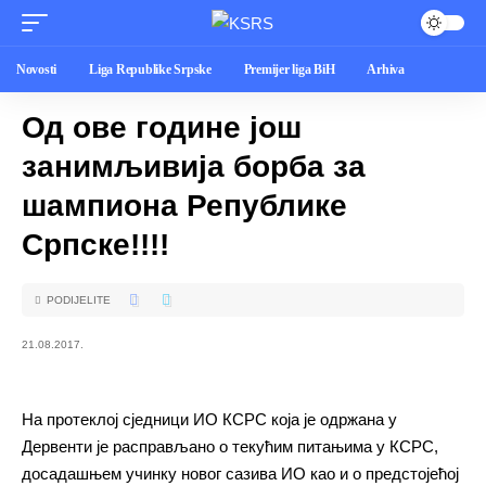
Novosti
Liga Republike Srpske
Premijer liga BiH
Arhiva
Од ове године још
занимљивија борба за
шампиона Републике
Српске!!!!
PODIJELITE
21.08.2017.
На протеклој сједници ИО КСРС која је одржана у
Дервенти је расправљано о текућим питањима у КСРС,
досадашњем учинку новог сазива ИО као и о предстојећој