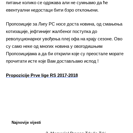
питање колико се одржава али не сумњамо да ће
евентуални недостаци бити бзро отклоњени.
Пропозиције за Лигу РС носе доста новина, од смањења
котизације, јефтинијег жалбеног поступка до
револуционарног увођења плеј офа на крају сезоне. Ово
су само неке од многих новина у овогодишњим
Пропозицијама а да би открили које су преостале морате
прочитати исте које Вам достављамо испод !
Propozicije Prve lige RS 2017-2018
Najnovije vijesti