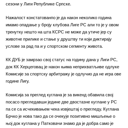
сезони у Лиги Републике Српске.
Нажалост констатованпо је да након неколико година
имамо опадање у броју клубова Лиге РС али то је у овом
тренутку нешто на шта КСРС не може да утиче јер су
животне прилике и стање у друштву ти који диктирају
услове за рад па и у спортском сегменту живота.
КК ДУБ је замрзао свој статус на годину дана у Лиги РС,
док КК Херцеговац је након њима неприхватљиве одлуке
Комисије за спортску арбитражу је одлучио да не игра ове
године Лигу.
Комисија за преглед куглана је за викенд обавила свој
посасо прегледавши једине две двостазне куглане у РС
па се са исчекивањем чека извјештај о прегледу. Куглана
Брчко је нова тако да се очекује позитивно мишљење о
њој док куглана у Патковачи знамо да је добра само је