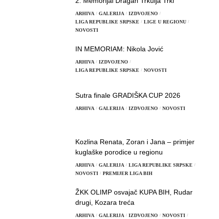
2. Memorijal Dragan Trkulja Trki
ARHIVA
GALERIJA
IZDVOJENO
LIGA REPUBLIKE SRPSKE
LIGE U REGIONU
NOVOSTI
IN MEMORIAM: Nikola Jović
ARHIVA
IZDVOJENO
LIGA REPUBLIKE SRPSKE
NOVOSTI
Sutra finale GRADIŠKA CUP 2026
ARHIVA
GALERIJA
IZDVOJENO
NOVOSTI
Kozlina Renata, Zoran i Jana – primjer
kuglaške porodice u regionu
ARHIVA
GALERIJA
LIGA REPUBLIKE SRPSKE
NOVOSTI
PREMIJER LIGA BIH
ŽKK OLIMP osvajač KUPA BIH, Rudar
drugi, Kozara treća
ARHIVA
GALERIJA
IZDVOJENO
NOVOSTI