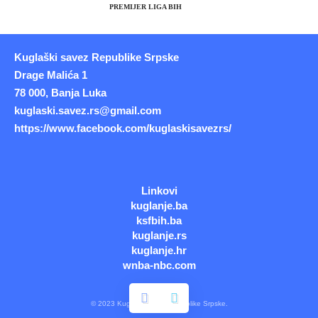
PREMIJER LIGA BIH
Kuglaški savez Republike Srpske
Drage Malića 1
78 000, Banja Luka
kuglaski.savez.rs@gmail.com
https://www.facebook.com/kuglaskisavezrs/
Linkovi
kuglanje.ba
ksfbih.ba
kuglanje.rs
kuglanje.hr
wnba-nbc.com
© 2023 Kuglaški savez Republike Srpske.