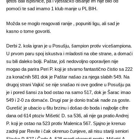
ljetos dali ispisnice, pa i vještačko disanje im nije bilo od
pomoći te sad imamo 1 klub manje u PL BIH.
Možda se moglo reagovati ranije , popuniti ligu, ali sad je
kasno o tome govoriti.
Derbi 2. kola igran je u Posušju, šampion protiv vicešampiona.
U prvom paru spoj iskustva i mladosti na obe strane, a domaći
su bili daleko bolji. Paštar, još nedovoljno oporavljen nije
mogao da parira Peri P. koji je stvarno fantastično čistio sa 222
za konačnih 581 dok je Paštar našao za njega slabih 549. Na
drugoj strani Vajkić se nije snašao ni ove godine u Posušju pa
je i pored šansi za bod ostao na samo 517, dok je Šarac imao
549 i 2-0 za domaće. Drugi par je donio tračak nade za goste.
Gurešić je ubacio u 6tu brzinu i došao do boda i najbolje cifre
dana od 614 ptoziv Mišetić D. sa 536, ali nije ga pratio Andrej
P. koji je ostao na 523 protiv Malenica 567. Sjajno je krenuo
zadnji par Revite i čak okrenuo čunjeve, ali nisu stariji seniori
Slavko P. 527 i Čedo A. 528 mogli okrenuti protiv Mišetić A.