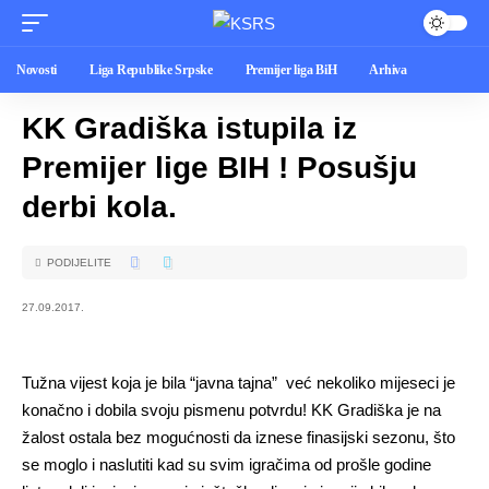
Novosti
Liga Republike Srpske
Premijer liga BiH
Arhiva
KK Gradiška istupila iz
Premijer lige BIH ! Posušju
derbi kola.
PODIJELITE
27.09.2017.
Tužna vijest koja je bila “javna tajna” već nekoliko mijeseci je
konačno i dobila svoju pismenu potvrdu! KK Gradiška je na
žalost ostala bez mogućnosti da iznese finasijski sezonu, što
se moglo i naslutiti kad su svim igračima od prošle godine