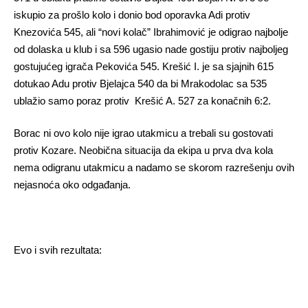
iskupio za prošlo kolo i donio bod oporavka Adi protiv
Knezovića 545, ali “novi kolač” Ibrahimović je odigrao najbolje
od dolaska u klub i sa 596 ugasio nade gostiju protiv najboljeg
gostujućeg igrača Pekovića 545. Krešić I. je sa sjajnih 615
dotukao Adu protiv Bjelajca 540 da bi Mrakodolac sa 535
ublažio samo poraz protiv Krešić A. 527 za konačnih 6:2.
Borac ni ovo kolo nije igrao utakmicu a trebali su gostovati
protiv Kozare. Neobična situacija da ekipa u prva dva kola
nema odigranu utakmicu a nadamo se skorom razrešenju ovih
nejasnoća oko odgađanja.
Evo i svih rezultata: