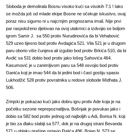
Sloboda je demolirala Bosnu visoko kući sa visokih 7:1 ! Iako
se možda još od mlade ekipe Bosne ne očekuje iskustvo, ovaj
poraz nisu sigurno ni u najcrnjim prognozama imali. Nije prvi
par raspoloženo djelovao na ovoj utakmici a izdvojio se boljom
igrom Samir J. sa 550 protiv Nurudinovića da bi Vehabović
529 uzeo tijesno bod protiv Avdagića 521. Vila 521 je u drugom
paru oborio više čunjeva ali izgubio bod protiv Brkića 510, da bi
Avdić sa 531 dobio bod protiv jako lošeg Sahovića 464.
Kasumović je u zanimljivom paru sa 548 osvojio bod protiv
Ganića koji je imao 544 da bi jedini bod i čast gostiju spasio
Lukhodžić 528 protiv povratnika u redove slobode Midhata J.
506.
Zrinjski je pokazao kući jako dobru igru protiv Ade koja je na
početku sezone neprepoznatljiva. Bošnjak je povukao jako i
dobio sa 582 bod protiv jednog od najboljih u Adi, Borisa N. koji
je bio za dlaku slabiji sa 577, dok je na drugoj strani Bevanda
571 u oblaku prašine ostavio Đajića 496. Bojan N. 573 se