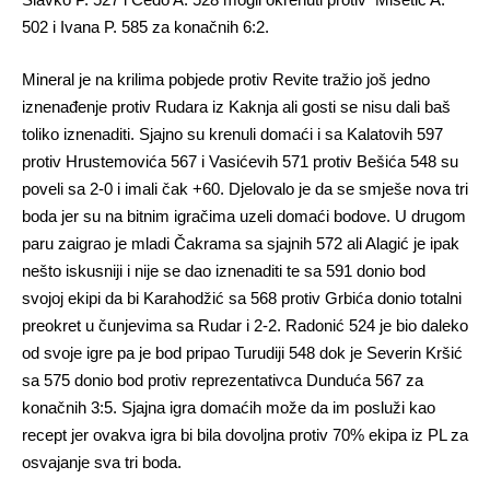
502 i Ivana P. 585 za konačnih 6:2.
Mineral je na krilima pobjede protiv Revite tražio još jedno
iznenađenje protiv Rudara iz Kaknja ali gosti se nisu dali baš
toliko iznenaditi. Sjajno su krenuli domaći i sa Kalatovih 597
protiv Hrustemovića 567 i Vasićevih 571 protiv Bešića 548 su
poveli sa 2-0 i imali čak +60. Djelovalo je da se smješe nova tri
boda jer su na bitnim igračima uzeli domaći bodove. U drugom
paru zaigrao je mladi Čakrama sa sjajnih 572 ali Alagić je ipak
nešto iskusniji i nije se dao iznenaditi te sa 591 donio bod
svojoj ekipi da bi Karahodžić sa 568 protiv Grbića donio totalni
preokret u čunjevima sa Rudar i 2-2. Radonić 524 je bio daleko
od svoje igre pa je bod pripao Turudiji 548 dok je Severin Kršić
sa 575 donio bod protiv reprezentativca Dunduća 567 za
konačnih 3:5. Sjajna igra domaćih može da im posluži kao
recept jer ovakva igra bi bila dovoljna protiv 70% ekipa iz PL za
osvajanje sva tri boda.