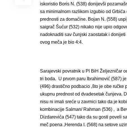
iskoristio Boris N. (538) donijevši pozamaš
sa minimalnom razlikom izgubio od Grbića (5
prednosti za domaćine. Bojan N. (558) uspije
saigrač Šućur (532) nikako nije upio odgovor
nadoknaditi sav čunjski zaostatak i donijeti 
ovog meča je bio 4:4.
Sarajevski povratnik u Pl BiH Željezničar o
tri boda. U prvom paru Ibrahimović (587) je
(496) drastično podbacio ,što je obe ručke 
ukupnu prednost od dvadesetak čunjeva. Dom
nisu ni imali sreće u zavrnici tako da je kob
kombinacije Salman/ Rahman (536) , a Beva
Dizdarevića (547) tako da su gosti poveli sa
meč poena ,Herenda I. (568) na setove uzima