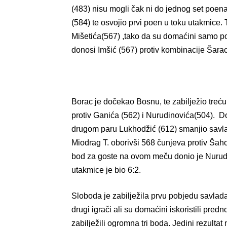
(483) nisu mogli čak ni do jednog set poe
(584) te osvojio prvi poen u toku utakmice.
Mišetića(567) ,tako da su domaćini samo po
donosi Imšić (567) protiv kombinacije Šarac/
Borac je dočekao Bosnu, te zabilježio treću 
protiv Ganića (562) i Nurudinovića(504). D
drugom paru Lukhodžić (612) smanjio savla
Miodrag T. oborivši 568 čunjeva protiv Šahov
bod za goste na ovom meču donio je Nurudin
utakmice je bio 6:2.
Sloboda je zabilježila prvu pobjedu savladav
drugi igrači ali su domaćini iskoristili pr
zabilježili ogromna tri boda. Jedini rezultat