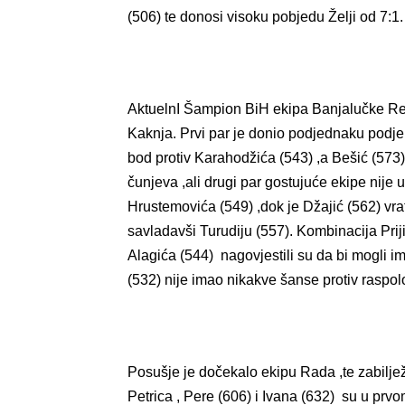
(506) te donosi visoku pobjedu Želji od 7:1.
AktuelnI Šampion BiH ekipa Banjalučke Rev
Kaknja. Prvi par je donio podjednaku podje
bod protiv Karahodžića (543) ,a Bešić (573)
čunjeva ,ali drugi par gostujuće ekipe nije u
Hrustemovića (549) ,dok je Džajić (562) vr
savladavši Turudiju (557). Kombinacija Priji
Alagića (544) nagovjestili su da bi mogli 
(532) nije imao nikakve šanse protiv raspol
Posušje je dočekalo ekipu Rada ,te zabilje
Petrica , Pere (606) i Ivana (632) su u prvo