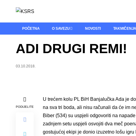
POČETNA
O SAVEZU
NOVOSTI
TAKMIČENJ
ADI DRUGI REMI!
03.10.2018.
U trećem kolu PL BiH Banjalučka Ada je doče
na sva tri boda, ali nisu računali da će im
PODIJELITE
Biber (534) su uspjeli odgovoriti na napade
zadnjem setu uspjeli osvojiti dva meč poen
gostujućoj ekipi je donio izuzetno lošu igr