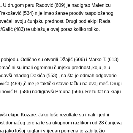
na. U drugom paru Radović (609) je nadigrao Malenicu
 Trakošević (534) nije imao šanse prootiv raspoloženog
većali svoju čunjsku prednost. Drugi bod ekipi Rada
Galić (483) te ublažuje ovaj poraz koliko toliko.
pobjedu. Odlično su otvorili Džajić (606) i Marko T. (613)
omaćini su imali ogromnu čunjsku prednost ,koju je u
davši mladog Dakića (553) , na šta je odmah odgovorio
ića (489) ,čime je faktički stavio tačku na ovaj meč. Drugi
ović H. (586) nadigravši Prduha (566). Rezultat na kraju
ši ekipu Kozare. Jako loše rezultate su imali i jedni i
ednost domaćeg terena te sa ukupnom razlikom od 28 čunjeva
 na jako lošoj kuglani vrijedan pomena je zabilježio