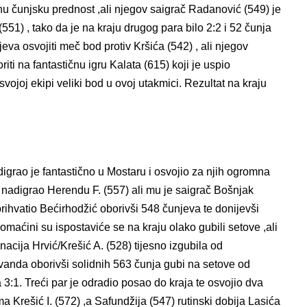
nu čunjsku prednost ,ali njegov saigrač Radanović (549) je
51) , tako da je na kraju drugog para bilo 2:2 i 52 čunja
va osvojiti meč bod protiv Kršića (542) , ali njegov
iti na fantastičnu igru Kalata (615) koji je uspio
svojoj ekipi veliki bod u ovoj utakmici. Rezultat na kraju
digrao je fantastično u Mostaru i osvojio za njih ogromna
 nadigrao Herendu F. (557) ali mu je saigrač Bošnjak
prihvatio Bećirhodžić oborivši 548 čunjeva te donijevši
aćini su ispostaviće se na kraju olako gubili setove ,ali
inacija Hrvić/Krešić A. (528) tijesno izgubila od
nda oborivši solidnih 563 čunja gubi na setove od
 3:1. Treći par je odradio posao do kraja te osvojio dva
 Krešić I. (572) ,a Safundžija (547) rutinski dobija Lasića