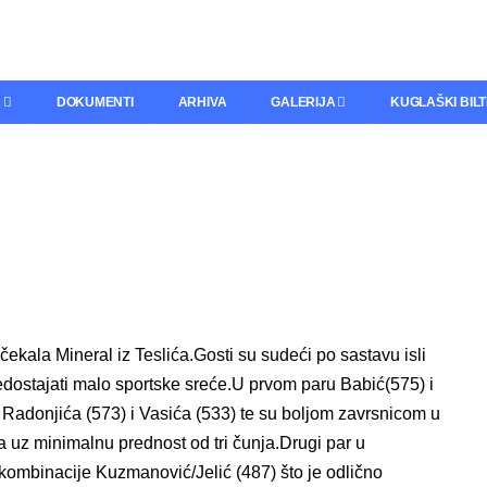
A
DOKUMENTI
ARHIVA
GALERIJA
KUGLAŠKI BIL
kala Mineral iz Teslića.Gosti su sudeći po sastavu isli
 nedostajati malo sportske sreće.U prvom paru Babić(575) i
 Radonjića (573) i Vasića (533) te su boljom zavrsnicom u
a uz minimalnu prednost od tri čunja.Drugi par u
u kombinacije Kuzmanović/Jelić (487) što je odlično