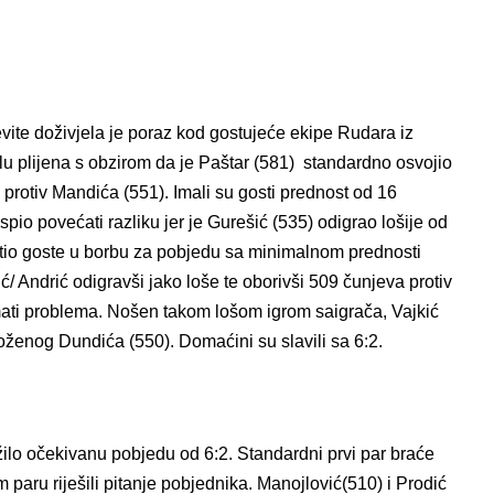
ite doživjela je poraz kod gostujeće ekipe Rudara iz
lu plijena s obzirom da je Paštar (581) standardno osvojio
 protiv Mandića (551). Imali su gosti prednost od 16
spio povećati razliku jer je Gurešić (535) odigrao lošije od
atio goste u borbu za pobjedu sa minimalnom prednosti
ć/ Andrić odigravši jako loše te oborivši 509 čunjeva protiv
imati problema. Nošen takom lošom igrom saigrača, Vajkić
oženog Dundića (550). Domaćini su slavili sa 6:2.
žilo očekivanu pobjedu od 6:2. Standardni prvi par braće
m paru riješili pitanje pobjednika. Manojlović(510) i Prodić