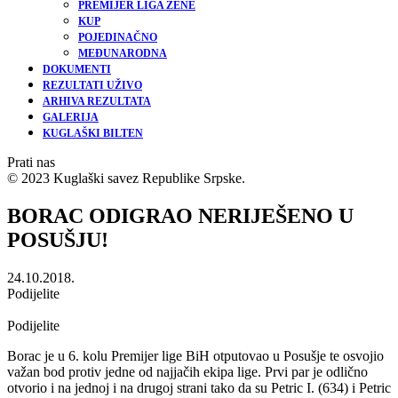
PREMIJER LIGA ŽENE
KUP
POJEDINAČNO
MEĐUNARODNA
DOKUMENTI
REZULTATI UŽIVO
ARHIVA REZULTATA
GALERIJA
KUGLAŠKI BILTEN
Prati nas
© 2023 Kuglaški savez Republike Srpske.
BORAC ODIGRAO NERIJEŠENO U
POSUŠJU!
24.10.2018.
Podijelite
Podijelite
Borac je u 6. kolu Premijer lige BiH otputovao u Posušje te osvojio
važan bod protiv jedne od najjačih ekipa lige. Prvi par je odlično
otvorio i na jednoj i na drugoj strani tako da su Petric I. (634) i Petric