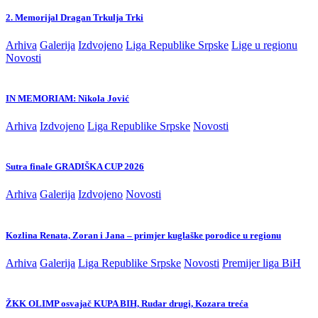
2. Memorijal Dragan Trkulja Trki
Arhiva
Galerija
Izdvojeno
Liga Republike Srpske
Lige u regionu
Novosti
IN MEMORIAM: Nikola Jović
Arhiva
Izdvojeno
Liga Republike Srpske
Novosti
Sutra finale GRADIŠKA CUP 2026
Arhiva
Galerija
Izdvojeno
Novosti
Kozlina Renata, Zoran i Jana – primjer kuglaške porodice u regionu
Arhiva
Galerija
Liga Republike Srpske
Novosti
Premijer liga BiH
ŽKK OLIMP osvajač KUPA BIH, Rudar drugi, Kozara treća