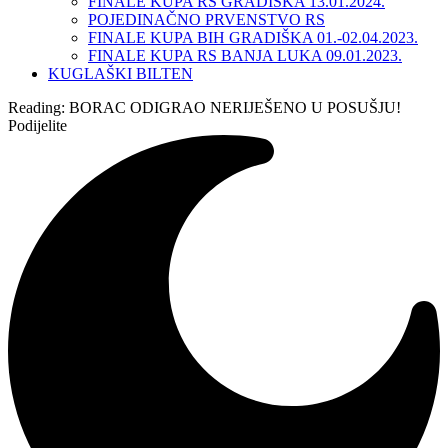
FINALE KUPA RS GRADIŠKA 13.01.2024.
POJEDINAČNO PRVENSTVO RS
FINALE KUPA BIH GRADIŠKA 01.-02.04.2023.
FINALE KUPA RS BANJA LUKA 09.01.2023.
KUGLAŠKI BILTEN
Reading:
BORAC ODIGRAO NERIJEŠENO U POSUŠJU!
Podijelite