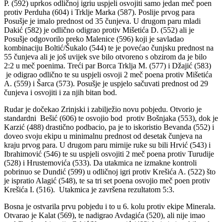
P. (592) uprkos odličnoj igriu uspjeli osvojiti samo jedan meč poen
protiv Perduha (604) i Trklje Marka (587). Poslije prvog para
Posušje je imalo prednost od 35 čunjeva. U drugom paru mladi
Dakić (582) je odlično odigrao protiv Mišetića D. (552) ali je
Posušje odgovorilo preko Malenice (596) koji je savladao
kombinaciju Boltić/Šukalo (544) te je povećao čunjsku prednost na
55 čunjeva ali je još uvijek sve bilo otvoreno s obzirom da je bilo
2:2 u meč poenima. Treći par Borca Trklja M. (577) i Džajić (583)
je odigrao odlično te su uspjeli osvoji 2 meč poena protiv Mišetića
A. (559) i Šarca (573). Posušje je uspjelo sačuvati prednost od 29
čunjeva i osvojiti i za njih bitan bod.
Rudar je dočekao Zrinjski i zabilježio novu pobjedu. Otvorio je
standardni Bešić (606) te osvojio bod protiv Bošnjaka (553), dok je
Karzić (488) drastično podbacio, pa je to iskoristio Bevanda (552) i
doveo svoju ekipu u minimalnu prednost od desetak čunjeva na
kraju prvog para. U drugom paru mirnije ruke su bili Hrvić (543) i
Ibrahimović (546) te su uspjeli osvojiti 2 meč poena protiv Turudije
(528) i Hrustemovića (533). Da utakmica ne izmakne kontroli
pobrinuo se Dundić (599) u odličnoj igri protiv Krešića A. (522) što
je ispratio Alagić (548), te sa tri set poena osvojio meč poen protiv
Krešića I. (516). Utakmica je završena rezultatom 5:3.
Bosna je ostvarila prvu pobjedu i to u 6. kolu protiv ekipe Minerala.
Otvarao je Kalat (569), te nadigrao Avdagića (520), ali nije imao