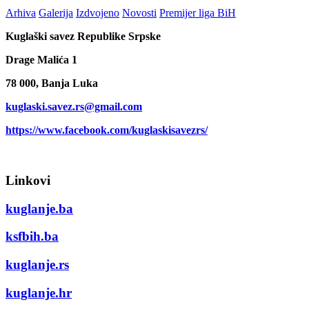
Arhiva
Galerija
Izdvojeno
Novosti
Premijer liga BiH
Kuglaški savez Republike Srpske
Drage Malića 1
78 000, Banja Luka
kuglaski.savez.rs@gmail.com
https://www.facebook.com/kuglaskisavezrs/
Linkovi
kuglanje.ba
ksfbih.ba
kuglanje.rs
kuglanje.hr