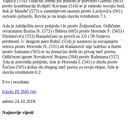
Vajkića (570). Odličnu formu još jednom je potvrdio Gurešić (603)
protiv kombinacije Košpić/ Kecman (514) te je rutinski osvojio bod,
dok je Mandić (575) u zanimljivom susretu protiv Lackovića (561)
ostvario pobjedu. Revita je na kraju slavila rezultatom 7:1.
Ada je zabilježila novu pobjedu i to protiv Željezničara. Odličnim
otvaranjem Borisa N. (572) i Bibera (605) protiv Herende F. (565) i
Dizdarevića (553) Banjalučani su poveli sa 2:0 i 59 čunjeva
prednosti. U drugom paru Babić (554) je nastavio sa osvajanjem
setova protiv Herende N. (531) ali Radanović nije izdržao u duelu
protiv Salmana (565) te su domaćini došli do prvog meč poena.
Odličnom igrom Novaković Bojana (594) protiv Rahmana (557)
Ada je potvrdila pobjedu, dok je Herenda I. (541) u duelu protiv
Šućura (505) došao do drugog meč poena za svoju ekipu. Ada je
slavila rezultatom 6:2.
Evo i rezultata:
6.kolo PL BiH (m)
admin
24.10.2018.
Najnovije vijesti