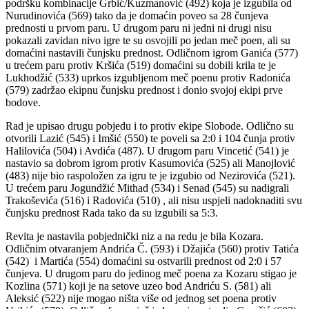
podršku kombinacije Grbić/Kuzmanović (492) koja je izgubila od
Nurudinovića (569) tako da je domaćin poveo sa 28 čunjeva
prednosti u prvom paru. U drugom paru ni jedni ni drugi nisu
pokazali zavidan nivo igre te su osvojili po jedan meč poen, ali su
domaćini nastavili čunjsku prednost. Odličnom igrom Ganića (577)
u trećem paru protiv Kršića (519) domaćini su dobili krila te je
Lukhodžić (533) uprkos izgubljenom meč poenu protiv Radonića
(579) zadržao ekipnu čunjsku prednost i donio svojoj ekipi prve
bodove.
Rad je upisao drugu pobjedu i to protiv ekipe Slobode. Odlično su
otvorili Lazić (545) i Imšić (550) te poveli sa 2:0 i 104 čunja protiv
Halilovića (504) i Avdića (487). U drugom paru Vincetić (541) je
nastavio sa dobrom igrom protiv Kasumovića (525) ali Manojlović
(483) nije bio raspoložen za igru te je izgubio od Nezirovića (521).
U trećem paru Jogundžić Mithad (534) i Senad (545) su nadigrali
Trakoševića (516) i Radovića (510) , ali nisu uspjeli nadoknaditi svu
čunjsku prednost Rada tako da su izgubili sa 5:3.
Revita je nastavila pobjednički niz a na redu je bila Kozara.
Odličnim otvaranjem Andrića Č. (593) i Džajića (560) protiv Tatića
(542) i Martića (554) domaćini su ostvarili prednost od 2:0 i 57
čunjeva. U drugom paru do jedinog meč poena za Kozaru stigao je
Kozlina (571) koji je na setove uzeo bod Andriću S. (581) ali
Aleksić (522) nije mogao ništa više od jednog set poena protiv