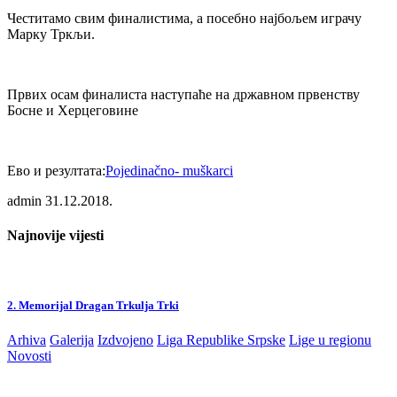
Честитамо свим финалистима, а посебно најбољем играчу
Марку Тркљи.
Првих осам финалиста наступаће на државном првенству
Босне и Херцеговине
Ево и резултата:
Pojedinačno- muškarci
admin
31.12.2018.
Najnovije vijesti
2. Memorijal Dragan Trkulja Trki
Arhiva
Galerija
Izdvojeno
Liga Republike Srpske
Lige u regionu
Novosti