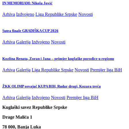
IN MEMORIAM: Nikola Jović
Arhiva
Izdvojeno
Liga Republike Srpske
Novosti
Sutra finale GRADIŠKA CUP 2026
Arhiva
Galerija
Izdvojeno
Novosti
Kozlina Renata, Zoran i Jana – primjer kuglaške porodice u regionu
Arhiva
Galerija
Liga Republike Srpske
Novosti
Premijer liga BiH
ŽKK OLIMP osvajač KUPA BIH, Rudar drugi, Kozara treća
Arhiva
Galerija
Izdvojeno
Novosti
Premijer liga BiH
Kuglaški savez Republike Srpske
Drage Malića 1
78 000, Banja Luka