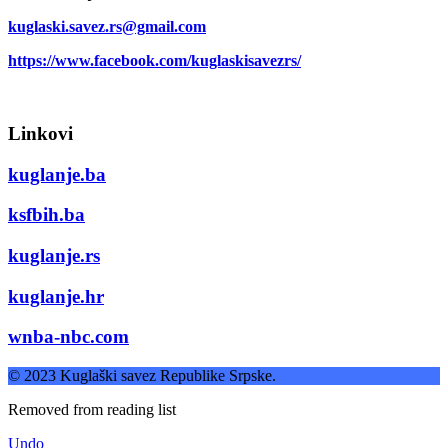
kuglaski.savez.rs@gmail.com
https://www.facebook.com/kuglaskisavezrs/
Linkovi
kuglanje.ba
ksfbih.ba
kuglanje.rs
kuglanje.hr
wnba-nbc.com
© 2023 Kuglaški savez Republike Srpske.
Removed from reading list
Undo