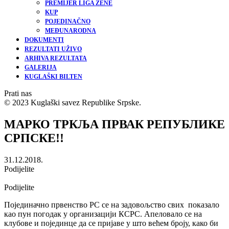
PREMIJER LIGA ŽENE
KUP
POJEDINAČNO
MEĐUNARODNA
DOKUMENTI
REZULTATI UŽIVO
ARHIVA REZULTATA
GALERIJA
KUGLAŠKI BILTEN
Prati nas
© 2023 Kuglaški savez Republike Srpske.
МАРКО ТРКЉА ПРВАК РЕПУБЛИКЕ
СРПСКЕ!!
31.12.2018.
Podijelite
Podijelite
Појединачно првенство РС се на задовољство свих показало
као пун погодак у организацији КСРС. Апеловало се на
клубове и појединце да се пријаве у што већем броју, како би