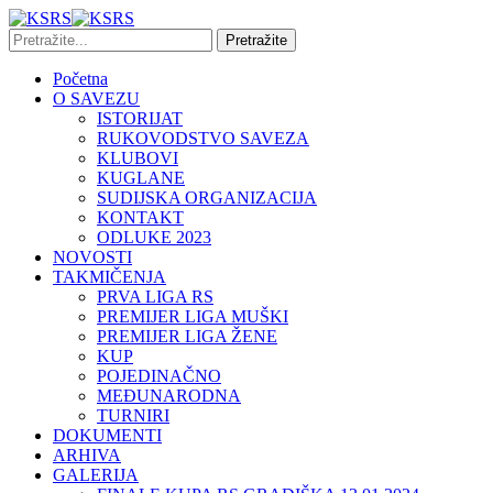
Početna
O SAVEZU
ISTORIJAT
RUKOVODSTVO SAVEZA
KLUBOVI
KUGLANE
SUDIJSKA ORGANIZACIJA
KONTAKT
ODLUKE 2023
NOVOSTI
TAKMIČENJA
PRVA LIGA RS
PREMIJER LIGA MUŠKI
PREMIJER LIGA ŽENE
KUP
POJEDINAČNO
MEĐUNARODNA
TURNIRI
DOKUMENTI
ARHIVA
GALERIJA