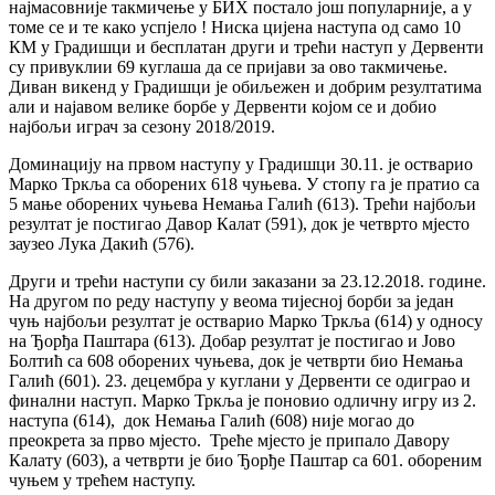
најмасовније такмичење у БИХ постало још популарније, а у
томе се и те како успјело ! Ниска цијена наступа од само 10
КМ у Градишци и бесплатан други и трећи наступ у Дервенти
су привуклии 69 куглаша да се пријави за ово такмичење.
Диван викенд у Градишци је обиљежен и добрим резултатима
али и најавом велике борбе у Дервенти којом се и добио
најбољи играч за сезону 2018/2019.
Доминацију на првом наступу у Градишци 30.11. је остварио
Марко Тркља са оборених 618 чуњева. У стопу га је пратио са
5 мање оборених чуњева Немања Галић (613). Трећи најбољи
резултат је постигао Давор Калат (591), док је четврто мјесто
заузео Лука Дакић (576).
Други и трећи наступи су били заказани за 23.12.2018. године.
На другом по реду наступу у веома тијесној борби за један
чуњ најбољи резултат је остварио Марко Тркља (614) у односу
на Ђорђа Паштара (613). Добар резултат је постигао и Јово
Болтић са 608 оборених чуњева, док је четврти био Немања
Галић (601). 23. децембра у куглани у Дервенти се одиграо и
финални наступ. Марко Тркља је поновио одличну игру из 2.
наступа (614), док Немања Галић (608) није могао до
преокрета за прво мјесто. Треће мјесто је припало Давору
Калату (603), а четврти је био Ђорђе Паштар са 601. обореним
чуњем у трећем наступу.