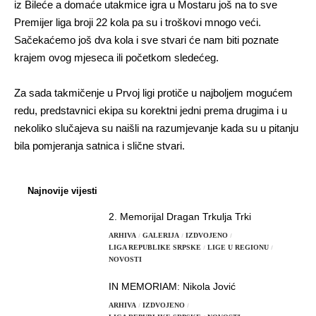
iz Bileće a domaće utakmice igra u Mostaru još na to sve
Premijer liga broji 22 kola pa su i troškovi mnogo veći.
Sačekaćemo još dva kola i sve stvari će nam biti poznate
krajem ovog mjeseca ili početkom sledećeg.
Za sada takmičenje u Prvoj ligi protiče u najboljem mogućem
redu, predstavnici ekipa su korektni jedni prema drugima i u
nekoliko slučajeva su naišli na razumjevanje kada su u pitanju
bila pomjeranja satnica i slične stvari.
Najnovije vijesti
2. Memorijal Dragan Trkulja Trki
ARHIVA
GALERIJA
IZDVOJENO
LIGA REPUBLIKE SRPSKE
LIGE U REGIONU
NOVOSTI
IN MEMORIAM: Nikola Jović
ARHIVA
IZDVOJENO