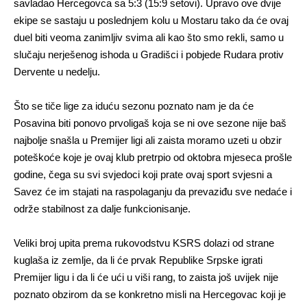
savladao Hercegovca sa 5:3 (15:9 setovi). Upravo ove dvije
ekipe se sastaju u poslednjem kolu u Mostaru tako da će ovaj
duel biti veoma zanimljiv svima ali kao što smo rekli, samo u
slučaju nerješenog ishoda u Gradišci i pobjede Rudara protiv
Dervente u nedelju.
Što se tiče lige za iduću sezonu poznato nam je da će
Posavina biti ponovo prvoligaš koja se ni ove sezone nije baš
najbolje snašla u Premijer ligi ali zaista moramo uzeti u obzir
poteškoće koje je ovaj klub pretrpio od oktobra mjeseca prošle
godine, čega su svi svjedoci koji prate ovaj sport svjesni a
Savez će im stajati na raspolaganju da prevaziđu sve nedaće i
održe stabilnost za dalje funkcionisanje.
Veliki broj upita prema rukovodstvu KSRS dolazi od strane
kuglaša iz zemlje, da li će prvak Republike Srpske igrati
Premijer ligu i da li će ući u viši rang, to zaista još uvijek nije
poznato obzirom da se konkretno misli na Hercegovac koji je