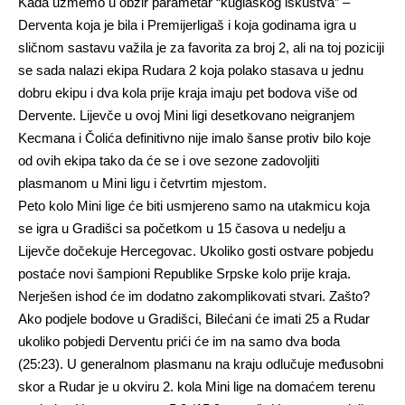
Kada uzmemo u obzir parametar “kuglaškog iskustva” –
Derventa koja je bila i Premijerligaš i koja godinama igra u
sličnom sastavu važila je za favorita za broj 2, ali na toj poziciji
se sada nalazi ekipa Rudara 2 koja polako stasava u jednu
dobru ekipu i dva kola prije kraja imaju pet bodova više od
Dervente. Lijevče u ovoj Mini ligi desetkovano neigranjem
Kecmana i Čolića definitivno nije imalo šanse protiv bilo koje
od ovih ekipa tako da će se i ove sezone zadovoljiti
plasmanom u Mini ligu i četvrtim mjestom.
Peto kolo Mini lige će biti usmjereno samo na utakmicu koja
se igra u Gradišci sa početkom u 15 časova u nedelju a
Lijevče dočekuje Hercegovac. Ukoliko gosti ostvare pobjedu
postaće novi šampioni Republike Srpske kolo prije kraja.
Nerješen ishod će im dodatno zakomplikovati stvari. Zašto?
Ako podjele bodove u Gradišci, Bilećani će imati 25 a Rudar
ukoliko pobjedi Derventu prići će im na samo dva boda
(25:23). U generalnom plasmanu na kraju odlučuje međusobni
skor a Rudar je u okviru 2. kola Mini lige na domaćem terenu