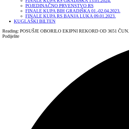
FINALE KUPA RS GRADIŠKA 13.01.2024.
POJEDINAČNO PRVENSTVO RS
FINALE KUPA BIH GRADIŠKA 01.-02.04.2023.
FINALE KUPA RS BANJA LUKA 09.01.2023.
KUGLAŠKI BILTEN
Reading:
POSUŠJE OBORILO EKIPNI REKORD OD 3651 ČUNJ 
Podijelite