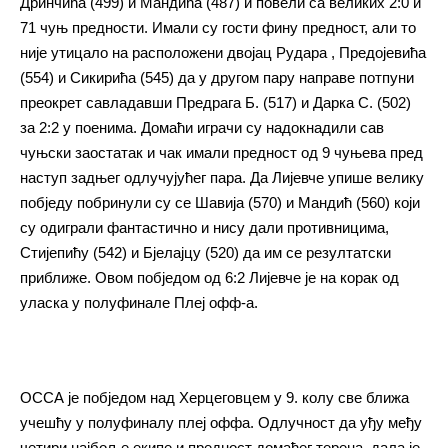
Дринчића (499) и Мандића (487) и повели са великих 2:0 и
71 чуњ предности. Имали су гости фину предност, али то
није утицало на расположени двојац Рудара , Предојевића
(554) и Сикирића (545) да у другом пару направе потпуни
преокрет савладавши Предрага Б. (517) и Дарка С. (502)
за 2:2 у поенима. Домаћи играчи су надокнадили сав
чуњски заостатак и чак имали предност од 9 чуњева пред
наступ задњег одлучујућег пара. Да Лијевче упише велику
побједу побринули су се Шавија (570) и Мандић (560) који
су одиграли фантастично и нису дали противницима,
Стијепићу (542) и Бјелајцу (520) да им се резултатски
приближе. Овом побједом од 6:2 Лијевче је на корак од
уласка у полуфинале Плеј офф-а.
ОССА је побједом над Херцеговцем у 9. колу све ближа
учешћу у полуфиналу плеј оффа. Одлучност да уђу међу
четири најбоље екипе и предност домаћег терена, дала је