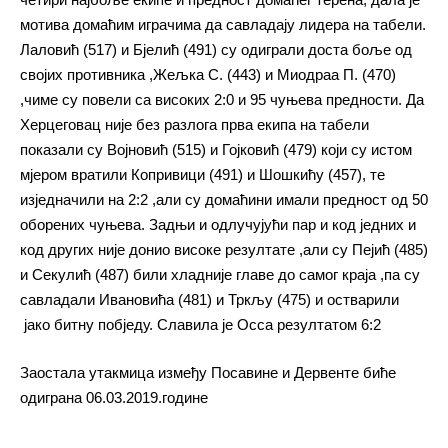
мотива домаћим играчима да савладају лидера на табели.
Лаловић (517) и Бјелић (491) су одиграли доста боље од
својих противника ,Жељка С. (443) и Миодраа П. (470)
,чиме су повели са високих 2:0 и 95 чуњева предности. Да
Херцеговац није без разлога прва екипа на табели
показали су Војновић (515) и Гојковић (479) који су истом
мјером вратили Копривици (491) и Шошкићу (457), те
изједначили на 2:2 ,али су домаћини имали предност од 50
оборених чуњева. Задњи и одлучујући пар и код једних и
код других није донио високе резултате ,али су Пејић (485)
и Секулић (487) били хладније главе до самог краја ,па су
савладали Ивановића (481) и Тркљу (475) и остварили
јако битну побједу. Славила је Осса резултатом 6:2
Заостала утакмица између Посавине и Дервенте биће
одиграна 06.03.2019.године