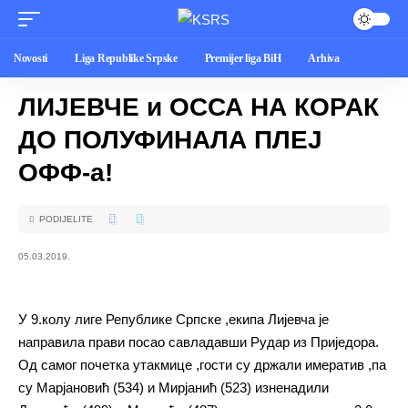
Novosti
Liga Republike Srpske
Premijer liga BiH
Arhiva
ЛИЈЕВЧЕ и ОССА НА КОРАК
ДО ПОЛУФИНАЛА ПЛЕЈ
ОФФ-а!
PODIJELITE
05.03.2019.
У 9.колу лиге Републике Српске ,екипа Лијевча је
направила прави посао савладавши Рудар из Приједора.
Од самог почетка утакмице ,гости су држали имератив ,па
су Марјановић (534) и Мирјанић (523) изненадили