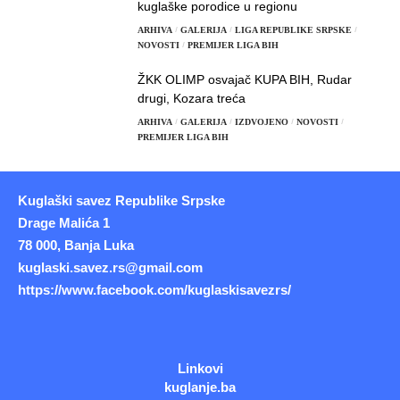
kuglaške porodice u regionu
ARHIVA
GALERIJA
LIGA REPUBLIKE SRPSKE
NOVOSTI
PREMIJER LIGA BIH
ŽKK OLIMP osvajač KUPA BIH, Rudar
drugi, Kozara treća
ARHIVA
GALERIJA
IZDVOJENO
NOVOSTI
PREMIJER LIGA BIH
Kuglaški savez Republike Srpske
Drage Malića 1
78 000, Banja Luka
kuglaski.savez.rs@gmail.com
https://www.facebook.com/kuglaskisavezrs/
Linkovi
kuglanje.ba