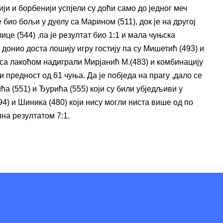
ји и борбенији успјели су доћи само до једног меч
е био бољи у дуелу са Марином (511), док је на другој
це (544) ,па је резултат био 1:1 и мала чуњска
 донио доста лошију игру гостију па су Мишетић (493) и
а лакоћом надиграли Мирјанић М.(483) и комбинацију
 предност од 61 чуња. Да је побједа на прагу ,дало се
а (551) и Ђурића (555) који су били убједљиви у
4) и Шиника (480) који нису могли ниста више од по
ина резултатом 7:1.