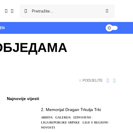
TEN
ПОБЈЕДАМА
PODIJELITE
Najnovije vijesti
2. Memorijal Dragan Trkulja Trki
ARHIVA
GALERIJA
IZDVOJENO
LIGA REPUBLIKE SRPSKE
LIGE U REGIONU
NOVOSTI