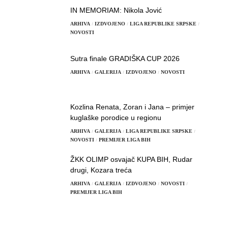
IN MEMORIAM: Nikola Jović
ARHIVA
IZDVOJENO
LIGA REPUBLIKE SRPSKE
NOVOSTI
Sutra finale GRADIŠKA CUP 2026
ARHIVA
GALERIJA
IZDVOJENO
NOVOSTI
Kozlina Renata, Zoran i Jana – primjer
kuglaške porodice u regionu
ARHIVA
GALERIJA
LIGA REPUBLIKE SRPSKE
NOVOSTI
PREMIJER LIGA BIH
ŽKK OLIMP osvajač KUPA BIH, Rudar
drugi, Kozara treća
ARHIVA
GALERIJA
IZDVOJENO
NOVOSTI
PREMIJER LIGA BIH