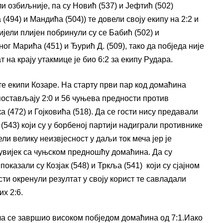
ли озбиљније, па су Новић (537) и Јефтић (502)
494) и Мандића (504)) те довели своју екипу на 2:2 и
ијели плијен побринули су се Бабић (502) и
г Марића (451) и Ђурић Д. (509), тако да побједа није
т на крају утакмице је био 6:2 за екипу Рудара.
те екипи Козаре. На старту први пар код домаћина
 постављају 2:0 и 56 чуњева предности против
(472) и Гојковића (518). Да се гости нису предавали
(543) који су у борбеној партији надиграли противнике
ели велику неизвјесност у даљи ток меча јер је
 увијек са чуњском предношћу домаћина. Да су
оказали су Козјак (548) и Тркља (541) који су сјајном
сти окренули резултат у своју корист те савладали
их 2:6.
ча се завршио високом побједом домаћина од 7:1.Иако