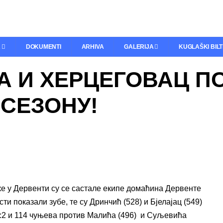
A
DOKUMENTI
ARHIVA
GALERIJA
KUGLAŠKI BIL
А И ХЕРЦЕГОВАЦ 
СЕЗОНУ!
ке у Дервенти су се састале екипе домаћина Дервенте
сти показали зубе, те су Дринчић (528) и Бјелајац (549)
0:2 и 114 чуњева против Малића (496) и Суљевића