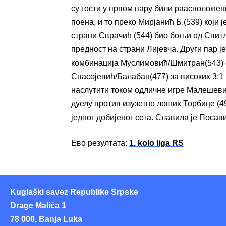
су гости у првом пару били раасположени
поена, и то преко Мирјанић Б.(539) који ј
страни Сврачић (544) био бољи од Свитли
предност на страни Лијевча. Други пар је
комбинација Муслимовић/Шмитран(543) с
Спасојевић/Балабан(477) за високих 3:1 и
наслутити током одличне игре Малешевић
дуелу против изузетно лоших Торбице (49
једног добијеног сета. Славила је Посав
Ево резултата:
1. kolo liga RS
Kuglaški savez Republike Srpske
Drage Malića 1
78 000, Banja Luka