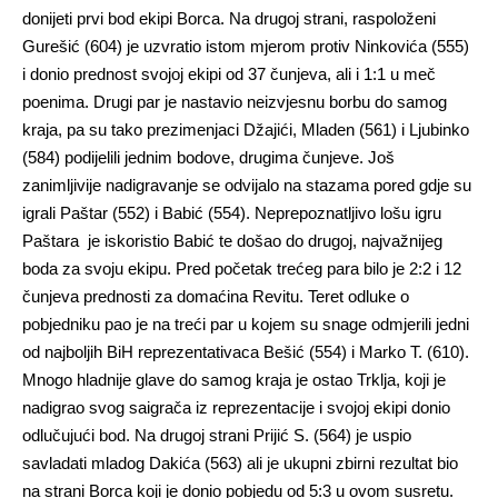
donijeti prvi bod ekipi Borca. Na drugoj strani, raspoloženi
Gurešić (604) je uzvratio istom mjerom protiv Ninkovića (555)
i donio prednost svojoj ekipi od 37 čunjeva, ali i 1:1 u meč
poenima. Drugi par je nastavio neizvjesnu borbu do samog
kraja, pa su tako prezimenjaci Džajići, Mladen (561) i Ljubinko
(584) podijelili jednim bodove, drugima čunjeve. Još
zanimljivije nadigravanje se odvijalo na stazama pored gdje su
igrali Paštar (552) i Babić (554). Neprepoznatljivo lošu igru
Paštara je iskoristio Babić te došao do drugoj, najvažnijeg
boda za svoju ekipu. Pred početak trećeg para bilo je 2:2 i 12
čunjeva prednosti za domaćina Revitu. Teret odluke o
pobjedniku pao je na treći par u kojem su snage odmjerili jedni
od najboljih BiH reprezentativaca Bešić (554) i Marko T. (610).
Mnogo hladnije glave do samog kraja je ostao Trklja, koji je
nadigrao svog saigrača iz reprezentacije i svojoj ekipi donio
odlučujući bod. Na drugoj strani Prijić S. (564) je uspio
savladati mladog Dakića (563) ali je ukupni zbirni rezultat bio
na strani Borca koji je donio pobjedu od 5:3 u ovom susretu.