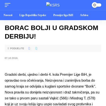
Novosti
Liga Republike Srpske
Premijer liga BiH
Arhiva
BORAC BOLJI U GRADSKOM
DERBIJU!
PODIJELITE
07.10.2019.
Gradski derbi, ujedno i derbi 4. kola Premijer Lige BiH, je
opravdao sva očekivanja. Neizvjesna i zanimljiva borba do
samog kraja se odvijala u kuglani sportske dvorane “Borik”.
Nova pravila su donijela neizvjesnost i draž takmičenja, pa su
se tako u prvom paru sastali Vajkić (566) i Miodrag T. (578)
koji je uz svoju lošiju igru uspio savladati svog protivnika i