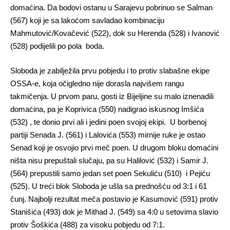
domaćina. Da bodovi ostanu u Sarajevu pobrinuo se Salman
(567) koji je sa lakoćom savladao kombinaciju
Mahmutović/Kovačević (522), dok su Herenda (528) i Ivanović
(528) podijelili po pola boda.
Sloboda je zabilježila prvu pobjedu i to protiv slabašne ekipe
OSSA-e, koja očigledno nije dorasla najvišem rangu
takmičenja. U prvom paru, gosti iz Bijeljine su malo iznenadili
domaćina, pa je Koprivica (550) nadigrao iskusnog Imšića
(532) , te donio prvi ali i jedini poen svojoj ekipi. U borbenoj
partiji Senada J. (561) i Lalovića (553) mirnije ruke je ostao
Senad koji je osvojio prvi meč poen. U drugom bloku domaćini
ništa nisu prepuštali slučaju, pa su Halilović (532) i Samir J.
(564) prepustili samo jedan set poen Sekuliću (510) i Pejiću
(525). U treći blok Sloboda je ušla sa prednošću od 3:1 i 61
čunj. Najbolji rezultat meča postavio je Kasumović (591) protiv
Stanišića (493) dok je Mithad J. (549) sa 4:0 u setovima slavio
protiv Šoškića (488) za visoku pobjedu od 7:1.