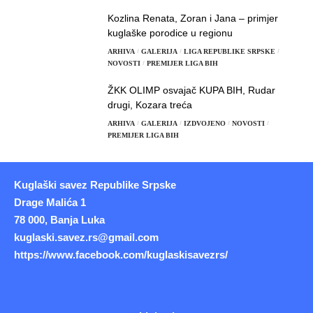
Kozlina Renata, Zoran i Jana – primjer
kuglaške porodice u regionu
ARHIVA
GALERIJA
LIGA REPUBLIKE SRPSKE
NOVOSTI
PREMIJER LIGA BIH
ŽKK OLIMP osvajač KUPA BIH, Rudar
drugi, Kozara treća
ARHIVA
GALERIJA
IZDVOJENO
NOVOSTI
PREMIJER LIGA BIH
Kuglaški savez Republike Srpske
Drage Malića 1
78 000, Banja Luka
kuglaski.savez.rs@gmail.com
https://www.facebook.com/kuglaskisavezrs/