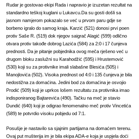
Rudar je gostovao ekipi Rada i napravio je izuzetan rezultat na
standardno teškoj kuglani u Lukavcu.Da su gosti došli sa
jasnom namjerom pokazalo se već u prvom paru gdje se
borbeno igralo do samog kraja. Karzić (521) donosi prvi poen
protiv Saše R. (519) dok njegov saigrač Alagić (599) odlično
otvara protiv takođe dobrog Lazića (584) za 2:0 i 17 čunjeva
prednosti. Da je pitanje pobjednika ovog meča rješeno već u
drugom bloku zaslužni su Karahodžić (595) i Hrustemović
(530) koji su za protivnike imali slabašne Blesića (505) i
Manojlovića (502). Visoka prednost od 4:0 i 135 čunjeva je bila
nedostižna za domaćina. Jedini bod za domaćina je osvojio
Prodić (509) koji je uprkos lošem rezultatu za protivnika imao
indisponiranog Bajtarevića (490). Tačku na meč je stavio
Dundić (640) koji je odigrao fenomenalno meč protiv Vincetića
(589) te potvrdio visoku pobjedu od 7:1.
Posušje je nastavilo sa sjajnim partijama na domaćem terenu.
Ovaj put mušterija im je bila ekipa ADA-e koja je uspjela doći