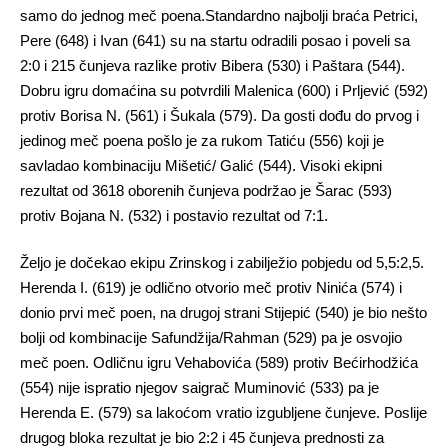
samo do jednog meč poena.Standardno najbolji braća Petrici,
Pere (648) i Ivan (641) su na startu odradili posao i poveli sa
2:0 i 215 čunjeva razlike protiv Bibera (530) i Paštara (544).
Dobru igru domaćina su potvrdili Malenica (600) i Prljević (592)
protiv Borisa N. (561) i Šukala (579). Da gosti dođu do prvog i
jedinog meč poena pošlo je za rukom Tatiću (556) koji je
savladao kombinaciju Mišetić/ Galić (544). Visoki ekipni
rezultat od 3618 oborenih čunjeva podržao je Šarac (593)
protiv Bojana N. (532) i postavio rezultat od 7:1.
Željo je dočekao ekipu Zrinskog i zabilježio pobjedu od 5,5:2,5.
Herenda I. (619) je odlično otvorio meč protiv Ninića (574) i
donio prvi meč poen, na drugoj strani Stijepić (540) je bio nešto
bolji od kombinacije Safundžija/Rahman (529) pa je osvojio
meč poen. Odličnu igru Vehabovića (589) protiv Bećirhodžića
(554) nije ispratio njegov saigrač Muminović (533) pa je
Herenda E. (579) sa lakoćom vratio izgubljene čunjeve. Poslije
drugog bloka rezultat je bio 2:2 i 45 čunjeva prednosti za