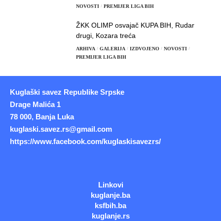
NOVOSTI
PREMIJER LIGA BIH
ŽKK OLIMP osvajač KUPA BIH, Rudar
drugi, Kozara treća
ARHIVA
GALERIJA
IZDVOJENO
NOVOSTI
PREMIJER LIGA BIH
Kuglaški savez Republike Srpske
Drage Malića 1
78 000, Banja Luka
kuglaski.savez.rs@gmail.com
https://www.facebook.com/kuglaskisavezrs/
Linkovi
kuglanje.ba
ksfbih.ba
kuglanje.rs