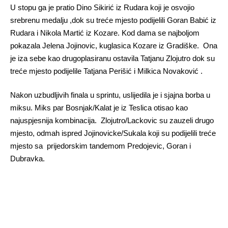
U stopu ga je pratio Dino Sikirić iz Rudara koji je osvojio
srebrenu medalju ,dok su treće mjesto podijelili Goran Babić iz
Rudara i Nikola Martić iz Kozare. Kod dama se najboljom
pokazala Jelena Jojinovic, kuglasica Kozare iz Gradiške. Ona
je iza sebe kao drugoplasiranu ostavila Tatjanu Zlojutro dok su
treće mjesto podijelile Tatjana Perišić i Milkica Novaković .
Nakon uzbudljivih finala u sprintu, uslijedila je i sjajna borba u
miksu. Miks par Bosnjak/Kalat je iz Teslica otisao kao
najuspjesnija kombinacija. Zlojutro/Lackovic su zauzeli drugo
mjesto, odmah ispred Jojinovicke/Sukala koji su podijelili treće
mjesto sa prijedorskim tandemom Predojevic, Goran i
Dubravka.