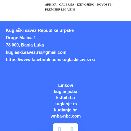
ARHIVA
GALERIJA
IZDVOJENO
NOVOSTI
PREMIJER LIGA BIH
Kuglaški savez Republike Srpske
Drage Malića 1
78 000, Banja Luka
kuglaski.savez.rs@gmail.com
https://www.facebook.com/kuglaskisavezrs/
Linkovi
kuglanje.ba
ksfbih.ba
kuglanje.rs
kuglanje.hr
wnba-nbc.com