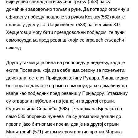
није успио савладати искусног Тркљу (553) па су
домаћини задовољно трљали руке. Да потврди огромну и
ефикасну побједу пошло је за руком Козјаку(562) који је
славио у дуелу са Лацковићем (533) за великих 8:0.
Херцеговци могу бити презадовољни побједом те пуни
самопоуздања пред реванш клоји се игра већ сљедећи
викенд.
Друга утакмица је била на распореду у недјељу, када је
екипа Посавине, која иза себе има сезону за пожељети,
дочекала госте из Приједора ,екипу Рудара. Лигашки дио
без пораза давао је огромно самопоуздање домаћину да
изађе као побједник пред реванш у Приједору. Утакмицу
су отварали најбољи и на једној и на другој страни.
Одлична игра Сврачића (598) је задржала Бјелајца на
само 535 оборених чуњева па су домаћини дошли до
првог и јако битног меч поена, док је на другој страни
Миљатовић (571) истом мјером вратио против Марина