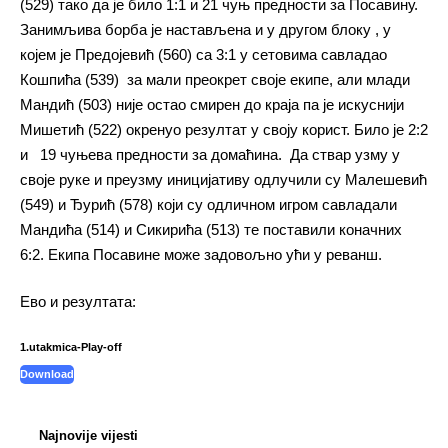
(529) тако да је било 1:1 и 21 чуњ предности за Посавину.
Занимљива борба је настављена и у другом блоку , у
којем је Предојевић (560) са 3:1 у сетовима савладао
Кошпића (539) за мали преокрет своје екипе, али млади
Мандић (503) није остао смирен до краја па је искуснији
Мишетић (522) окренуо резултат у своју корист. Било је 2:2
и 19 чуњева предности за домаћина. Да ствар узму у
своје руке и преузму иницијативу одлучили су Малешевић
(549) и Ђурић (578) који су одличном игром савладали
Мандића (514) и Сикирића (513) те поставили коначних
6:2. Екипа Посавине може задовољно ући у реванш.
Ево и резултата:
1.utakmica-Play-off
Download
Najnovije vijesti