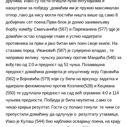
другима. Иако су гости отишли пуни ентузијазма и
наоштрени за побједу ,домаћим им је пружио максималан
отпор ,тако да нису могли постићи ништа више од само 8
добијених сет поена.Први блок је донио занимиљиву
борбу између Смиљанића (567) и Парежанина (577) гдје је
домаћин остао хладније главе и успио надиграти
противника за први и јако битан меч поен своје екипе. На
стазама поред Ивановић (587) је сувјерено владао , те
направио велику чуњску разлику против Мандића (546) за
вођство од 2:0 и предност од 51 чуња. Позамашна
предност домаћина донијела је опуштенију игру Гојковића
(562) и Војновића (579) који су били на врхунцу задатка и
одиграли феноменално против Козлине(528) и Кецмана
(550) те удуплали предност на сад већ огромних 4:0 и 114
чуњева предности. Побједа је била неупитна ,само се
чекао крајњи резултат. Гости су полако тонули те чини се
препустили домаћину да одлучује о резултату утакмице.
Иако је Кулаш (544) био најближи освајању поена, на крају