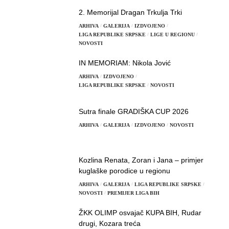
2. Memorijal Dragan Trkulja Trki
ARHIVA
GALERIJA
IZDVOJENO
LIGA REPUBLIKE SRPSKE
LIGE U REGIONU
NOVOSTI
IN MEMORIAM: Nikola Jović
ARHIVA
IZDVOJENO
LIGA REPUBLIKE SRPSKE
NOVOSTI
Sutra finale GRADIŠKA CUP 2026
ARHIVA
GALERIJA
IZDVOJENO
NOVOSTI
Kozlina Renata, Zoran i Jana – primjer
kuglaške porodice u regionu
ARHIVA
GALERIJA
LIGA REPUBLIKE SRPSKE
NOVOSTI
PREMIJER LIGA BIH
ŽKK OLIMP osvajač KUPA BIH, Rudar
drugi, Kozara treća