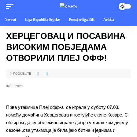
Novosti
Liga Republike Srpske
Premijer liga BiH
Arhiva
ХЕРЦЕГОВАЦ И ПОСАВИНА
ВИСОКИМ ПОБЈЕДАМА
ОТВОРИЛИ ПЛЕЈ ОФФ!
PODIJELITE
09.03.2020.
Прва утакмица Плеј офф-а се играла у суботу 07.03.
између домаћина Херцеговца и гостујуће екипе Козаре. С
обзиром да су обе екипе играле добро у лигашком дијелу
сезоне ,ова утакмица је била јако битна и једнима и