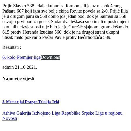
Prijić Slavko 538 i dalje kuburi sa formom ali je uz raspoloženog
Paštara 607 koji igra sve bolje ekipa Revite povela sa 2-0. Prijić Ilija
je u drugom paru sa 568 donio još jedan bod, dok je Salman sa 558
osvojio prvi bod za goste. Sudar dva teškaša smo imali u poslednjem
paru ali neizvjesnosti nije bilo jer je Gurešić sjajnom igrom došao do
615 protiv Herenda Izudina 560, dok je na drugoj strani ukupni
utisak malo pokvario Paštar Pavle protiv Bećirhodžića 539.
Rezultati :
6.-kolo-Premijer-lige
Download
admin
21.10.2021.
Najnovije vijesti
2. Memorijal Dragan Trkulja Trki
Arhiva
Galerija
Izdvojeno
Liga Republike Srpske
Lige u regionu
Novosti