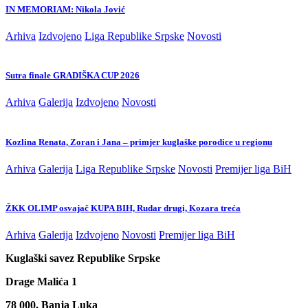
IN MEMORIAM: Nikola Jović
Arhiva
Izdvojeno
Liga Republike Srpske
Novosti
Sutra finale GRADIŠKA CUP 2026
Arhiva
Galerija
Izdvojeno
Novosti
Kozlina Renata, Zoran i Jana – primjer kuglaške porodice u regionu
Arhiva
Galerija
Liga Republike Srpske
Novosti
Premijer liga BiH
ŽKK OLIMP osvajač KUPA BIH, Rudar drugi, Kozara treća
Arhiva
Galerija
Izdvojeno
Novosti
Premijer liga BiH
Kuglaški savez Republike Srpske
Drage Malića 1
78 000, Banja Luka