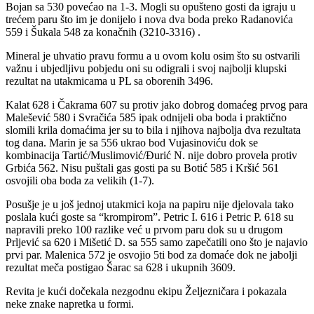
Bojan sa 530 povećao na 1-3. Mogli su opušteno gosti da igraju u
trećem paru što im je donijelo i nova dva boda preko Radanovića
559 i Šukala 548 za konačnih (3210-3316) .
Mineral je uhvatio pravu formu a u ovom kolu osim što su ostvarili
važnu i ubjedljivu pobjedu oni su odigrali i svoj najbolji klupski
rezultat na utakmicama u PL sa oborenih 3496.
Kalat 628 i Čakrama 607 su protiv jako dobrog domaćeg prvog para
Malešević 580 i Svračića 585 ipak odnijeli oba boda i praktično
slomili krila domaćima jer su to bila i njihova najbolja dva rezultata
tog dana. Marin je sa 556 ukrao bod Vujasinoviću dok se
kombinacija Tartić/Muslimović/Đurić N. nije dobro provela protiv
Grbića 562. Nisu puštali gas gosti pa su Botić 585 i Kršić 561
osvojili oba boda za velikih (1-7).
Posušje je u još jednoj utakmici koja na papiru nije djelovala tako
poslala kući goste sa “krompirom”. Petric I. 616 i Petric P. 618 su
napravili preko 100 razlike već u prvom paru dok su u drugom
Prljević sa 620 i Mišetić D. sa 555 samo zapečatili ono što je najavio
prvi par. Malenica 572 je osvojio 5ti bod za domaće dok ne jabolji
rezultat meča postigao Šarac sa 628 i ukupnih 3609.
Revita je kući dočekala nezgodnu ekipu Željezničara i pokazala
neke znake napretka u formi.