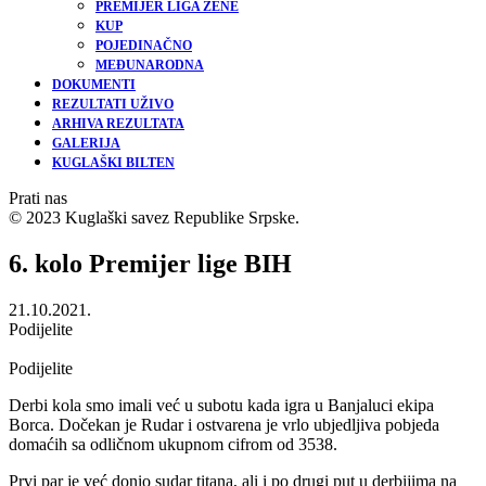
PREMIJER LIGA ŽENE
KUP
POJEDINAČNO
MEĐUNARODNA
DOKUMENTI
REZULTATI UŽIVO
ARHIVA REZULTATA
GALERIJA
KUGLAŠKI BILTEN
Prati nas
© 2023 Kuglaški savez Republike Srpske.
6. kolo Premijer lige BIH
21.10.2021.
Podijelite
Podijelite
Derbi kola smo imali već u subotu kada igra u Banjaluci ekipa
Borca. Dočekan je Rudar i ostvarena je vrlo ubjedljiva pobjeda
domaćih sa odličnom ukupnom cifrom od 3538.
Prvi par je već donio sudar titana, ali i po drugi put u derbijima na