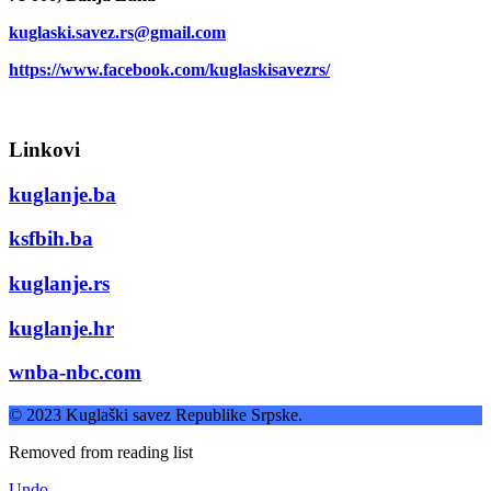
kuglaski.savez.rs@gmail.com
https://www.facebook.com/kuglaskisavezrs/
Linkovi
kuglanje.ba
ksfbih.ba
kuglanje.rs
kuglanje.hr
wnba-nbc.com
© 2023 Kuglaški savez Republike Srpske.
Removed from reading list
Undo