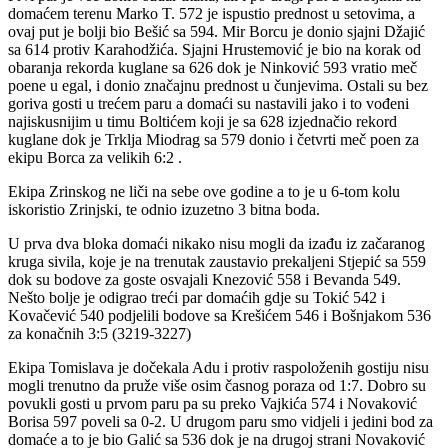
domaćem terenu Marko T. 572 je ispustio prednost u setovima, a
ovaj put je bolji bio Bešić sa 594. Mir Borcu je donio sjajni Džajić
sa 614 protiv Karahodžića. Sjajni Hrustemović je bio na korak od
obaranja rekorda kuglane sa 626 dok je Ninković 593 vratio meč
poene u egal, i donio značajnu prednost u čunjevima. Ostali su bez
goriva gosti u trećem paru a domaći su nastavili jako i to vođeni
najiskusnijim u timu Boltićem koji je sa 628 izjednačio rekord
kuglane dok je Trklja Miodrag sa 579 donio i četvrti meč poen za
ekipu Borca za velikih 6:2 .
Ekipa Zrinskog ne liči na sebe ove godine a to je u 6-tom kolu
iskoristio Zrinjski, te odnio izuzetno 3 bitna boda.
U prva dva bloka domaći nikako nisu mogli da izađu iz začaranog
kruga sivila, koje je na trenutak zaustavio prekaljeni Stjepić sa 559
dok su bodove za goste osvajali Knezović 558 i Bevanda 549.
Nešto bolje je odigrao treći par domaćih gdje su Tokić 542 i
Kovačević 540 podjelili bodove sa Krešićem 546 i Bošnjakom 536
za konačnih 3:5 (3219-3227)
Ekipa Tomislava je dočekala Adu i protiv raspoloženih gostiju nisu
mogli trenutno da pruže više osim časnog poraza od 1:7. Dobro su
povukli gosti u prvom paru pa su preko Vajkića 574 i Novaković
Borisa 597 poveli sa 0-2. U drugom paru smo vidjeli i jedini bod za
domaće a to je bio Galić sa 536 dok je na drugoj strani Novaković