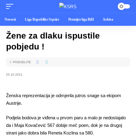
Novosti
Liga Republike Srpske
Premijer liga BiH
Arhiva
Žene za dlaku ispustile
pobjedu !
PODIJELITE
25.10.2021.
Ženska reprezentacija je odmjerila jutros snage sa ekipom
Austrije.
Podjela bodova je viđena u prvom paru a malo je nedostajalo
da i Maja Kovačević 567 dobije meč poen, dok je na drugoj
strani jako dobra bila Reneta Kozlina sa 580.