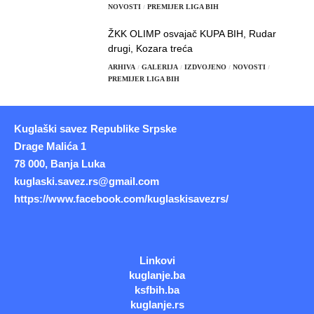
NOVOSTI
PREMIJER LIGA BIH
ŽKK OLIMP osvajač KUPA BIH, Rudar
drugi, Kozara treća
ARHIVA
GALERIJA
IZDVOJENO
NOVOSTI
PREMIJER LIGA BIH
Kuglaški savez Republike Srpske
Drage Malića 1
78 000, Banja Luka
kuglaski.savez.rs@gmail.com
https://www.facebook.com/kuglaskisavezrs/
Linkovi
kuglanje.ba
ksfbih.ba
kuglanje.rs