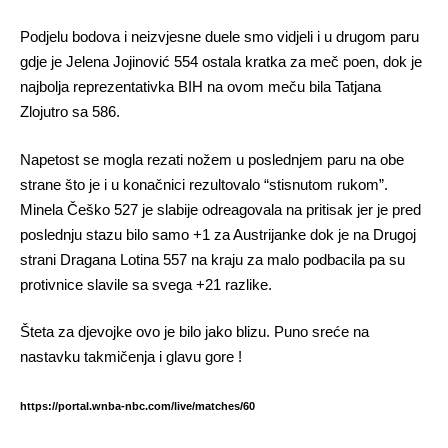
Podjelu bodova i neizvjesne duele smo vidjeli i u drugom paru
gdje je Jelena Jojinović 554 ostala kratka za meč poen, dok je
najbolja reprezentativka BIH na ovom meču bila Tatjana
Zlojutro sa 586.
Napetost se mogla rezati nožem u poslednjem paru na obe
strane što je i u konačnici rezultovalo “stisnutom rukom”.
Minela Češko 527 je slabije odreagovala na pritisak jer je pred
poslednju stazu bilo samo +1 za Austrijanke dok je na Drugoj
strani Dragana Lotina 557 na kraju za malo podbacila pa su
protivnice slavile sa svega +21 razlike.
Šteta za djevojke ovo je bilo jako blizu. Puno sreće na
nastavku takmičenja i glavu gore !
https://portal.wnba-nbc.com/live/matches/60