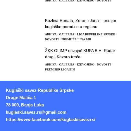
ARHIVA
GALERIJA
IZDVOJENO
NOVOSTI
Kozlina Renata, Zoran i Jana – primjer
kuglaške porodice u regionu
ARHIVA
GALERIJA
LIGA REPUBLIKE SRPSKE
NOVOSTI
PREMIJER LIGA BIH
ŽKK OLIMP osvajač KUPA BIH, Rudar
drugi, Kozara treća
ARHIVA
GALERIJA
IZDVOJENO
NOVOSTI
PREMIJER LIGA BIH
Kuglaški savez Republike Srpske
Drage Malića 1
78 000, Banja Luka
kuglaski.savez.rs@gmail.com
https://www.facebook.com/kuglaskisavezrs/