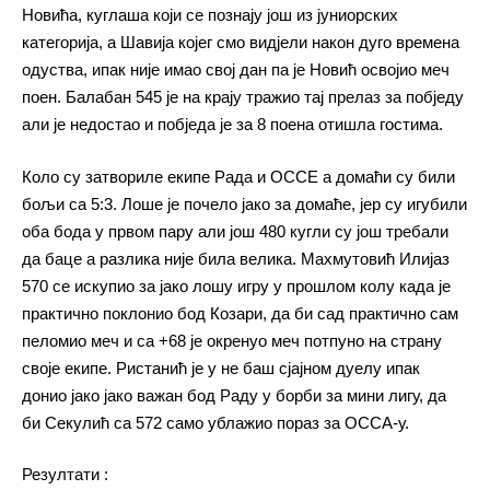
Новића, куглаша који се познају још из јуниорских
категорија, а Шавија којег смо видјели након дуго времена
одуства, ипак није имао свој дан па је Новић освојио меч
поен. Балабан 545 је на крају тражио тај прелаз за побједу
али је недостао и побједа је за 8 поена отишла гостима.
Коло су затвориле екипе Рада и ОССЕ а домаћи су били
бољи са 5:3. Лоше је почело јако за домаће, јер су игубили
оба бода у првом пару али још 480 кугли су још требали
да баце а разлика није била велика. Махмутовић Илијаз
570 се искупио за јако лошу игру у прошлом колу када је
практично поклонио бод Козари, да би сад практично сам
пеломио меч и са +68 је окренуо меч потпуно на страну
своје екипе. Ристанић је у не баш сјајном дуелу ипак
донио јако јако важан бод Раду у борби за мини лигу, да
би Секулић са 572 само ублажио пораз за ОССА-у.
Резултати :