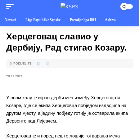
Novosti
Liga Republike Srpske
Premijer liga BiH
Arhiva
Херцеговац славио у
Дербију, Рад стигао Козару.
PODIJELITE
28.11.2021.
У овом колу је игран дерби меч између Херцеговца и
Козаре, гдје се екипа Херцеговца побједом издвојила на
другом мјесту, а једину побједу готију је остварила екипа
Дервенте над Лијевчем.
Херцеговац је и поред нешто лошијег отварања меча