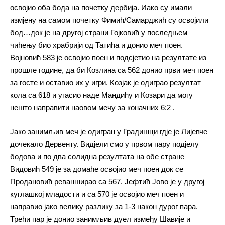
освојио оба бода на почетку дербија. Иако су имали
измјену на самом почетку Фимић/Самарджић су освојили
бод…док је на другој страни Гојковић у последњем
чићењу био храбрији од Татића и донио меч поен.
Војновић 583 је освојио поен и подсјетио на резултате из
прошле године, да би Козлина са 562 донио први меч поен
за госте и оставио их у игри. Козјак је одиграо резултат
кола са 618 и угасио наде Мандићу и Козари да могу
нешто направити наовом мечу за коначних 6:2 .
Јако занимљив меч је одигран у Градишци гдје је Лијевче
дочекало Дервенту. Видјели смо у првом пару подјелу
бодова и по два солидна резултата на обе стране
Видовић 549 је за домаће освојио меч поен док се
Продановић реванширао са 567. Јефтић Јово је у другој
куглашкој младости и са 570 је освојио меч поен и
направио јако велику разлику за 1-3 након дурог пара.
Трећи пар је донио занимљив дуел између Шавије и