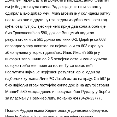
домаћем терену, што је донекле и парадоксално. Овај пут
им је бод откинула екипа Рада која је истини за вољу
одиграла јако добар меч. Миљатовић је у солидном ритму
наставио али и други пут за редом изгубио меч поен код
куће, овај пут још тјесније него прије два кола а бољи је
био Тракошевић са 580, док се Винцетић подигао
резултатски и са 561 донио великих 0-2. Џајић је са 603
оправдао улогу капиталног појачања и са 603 окренуо
збир чуњева у корист домаћих. Ипак Имшић 565 је у
инфаркт завршници са 2.5 освојена сета и мање чуњева
освојио трећи меч поен за госте. Ту се могао већ
наслутити најмање нерјешен резултат јер је један од
најбољих куглаша Лиге РС Лазић остао на крају. Са 597 је
био најбољи играч гостујуће екипе док је на другој страни
Мандић 580 можда донио и пресудан бод Рудару у борби
за пласман у Премијер лигу. Коначно 4:4 (3424-3377) .
Поклон Рудара екипа Херцеговца је дочекала објеручке.
Иако је Лијевче јако незгодно на домаћем терену