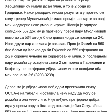
Херцеговци су имали јасан план, а то је 2 бода из
Градишке. Након рекордно ниског резултата у протеклом
колу тренер Муслимовић је мало промјешао карте за овај
меч и одморио неке уморне играче. Шавија је одиграо
солидних 567 док му је партнер у првом пару Муслимовић
помогао са 534 што је било довољно да се поведе са 2-0.
Ипак други пар љевчана је заказао. Прво је Фимић са 560
био бољи од Кесића да би Гојковић са 559 изједначио на
2-2 и окренуо чуњеве на херцеговачки млин. У последњем
пару домаћи су освојили свега 2 сет поена а Парежанин и
Козјак су не претјерано убједљивом игром освојили оба
меч поена за 2:6 (3203-3239).
Дервента је убједљивом побједом прескочила екипу
ОССА-е на табели, и оставила неку наду да могу се
домоћи и они мини лиге. Није виђено претјерано добра
игра у првом пару а бољи од осталих је био Секулић са
552 те се са 1-1 кренуло у други пар. Иако резултатски још