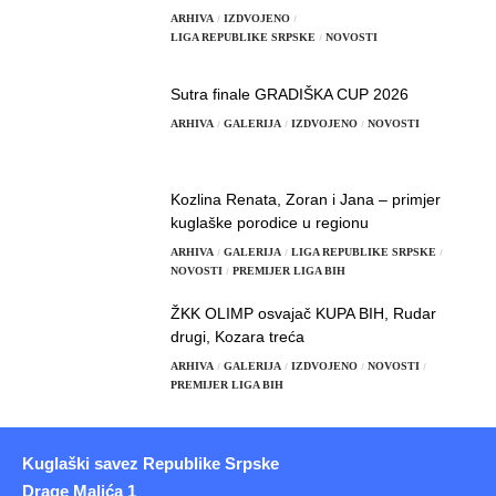
ARHIVA
IZDVOJENO
LIGA REPUBLIKE SRPSKE
NOVOSTI
Sutra finale GRADIŠKA CUP 2026
ARHIVA
GALERIJA
IZDVOJENO
NOVOSTI
Kozlina Renata, Zoran i Jana – primjer
kuglaške porodice u regionu
ARHIVA
GALERIJA
LIGA REPUBLIKE SRPSKE
NOVOSTI
PREMIJER LIGA BIH
ŽKK OLIMP osvajač KUPA BIH, Rudar
drugi, Kozara treća
ARHIVA
GALERIJA
IZDVOJENO
NOVOSTI
PREMIJER LIGA BIH
Kuglaški savez Republike Srpske
Drage Malića 1