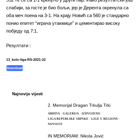
слабији, за госте је био бољи, јер је Дерента окренула са
оба меч поена на 3-1. На крају Новић са 560 је стандарно
понио епитет “играча утакмице” и цементирао високу
побједу од 7:1.
Резултати :
13_kolo-liga-RS-2021-22
Download
Najnovije vijesti
2. Memorijal Dragan Trkulja Trki
ARHIVA
GALERIJA
IZDVOJENO
LIGA REPUBLIKE SRPSKE
LIGE U REGIONU
NOVOSTI
IN MEMORIAM: Nikola Jović