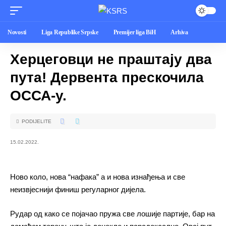
Novosti
Liga Republike Srpske
Premijer liga BiH
Arhiva
Херцеговци не праштају два
пута! Дервента прескочила
ОССА-у.
PODIJELITE
15.02.2022.
Ново коло, нова “нафака” а и нова изнађења и све
неизвјеснији финиш регуларног дијела.
Рудар од како се појачао пружа све лошије партије, бар на