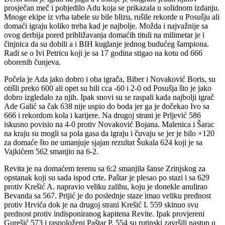
prosječan meč i pobjedilo Adu koja se prikazala u solidnom izdanju.
Mnoge ekipe iz vrha tabele su bile blizu, rušile rekorde u Posušju ali
domaći igraju koliko treba kad je najbolje. Možda i najvažnije sa
ovog derbija pored približavanja domaćih tituli na milimetar je i
činjnica da su dobili a i BIH kuglanje jednog budućeg šampiona.
Radi se o Ivi Petricu koji je sa 17 godina stigao na kotu od 666
oborenih čunjeva.
Počela je Ada jako dobro i oba igrača, Biber i Novaković Boris, su
otišli preko 600 ali opet su bili cca -60 i 2-0 od Posušja što je jako
dobro izgledalo za njih. Ipak snovi su se raspali kada najbolji igrač
Ade Galić sa čak 638 nije uspio do boda jer ga je dočekao Ivo sa
666 i rekordom kola i karijere. Na drugoj strani je Prljević 586
iskusno povisio na 4-0 protiv Novaković Bojana. Malenica i Šarac
na kraju su mogli sa pola gasa da igraju i čuvaju se jer je bilo +120
za domaće što ne umanjuje sjajan rezultat Šukala 624 koji je sa
Vajkićem 562 smanjio na 6-2.
Revita je na domaćem terenu sa 6:2 smanjila šanse Zrinjskog za
opstanak koji su sada ispod crte. Paštar je plesao po stazi i sa 629
protiv Krešić A. napravio veliku zalihu, koju je donekle anulirao
Bevanda sa 567. Prijić je do poslednje staze imao veliku prednost
protiv Hrvića dok je na drugoj strani Krešić I. 559 skinuo svu
prednost protiv indisponiranog kapitena Revite. Ipak provjereni
Gurešić 573 i raspoloženi Paštar P. 554 su rutinski završili nastup u