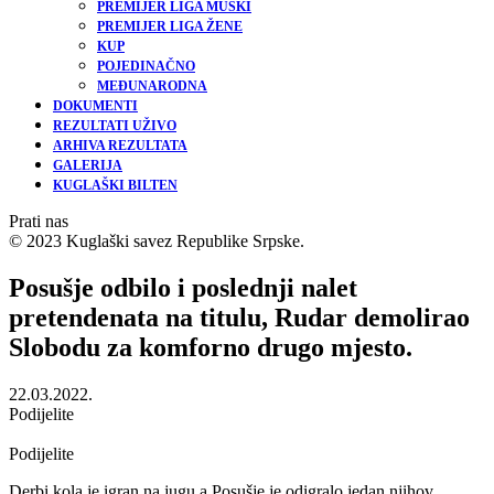
PREMIJER LIGA MUŠKI
PREMIJER LIGA ŽENE
KUP
POJEDINAČNO
MEĐUNARODNA
DOKUMENTI
REZULTATI UŽIVO
ARHIVA REZULTATA
GALERIJA
KUGLAŠKI BILTEN
Prati nas
© 2023 Kuglaški savez Republike Srpske.
Posušje odbilo i poslednji nalet
pretendenata na titulu, Rudar demolirao
Slobodu za komforno drugo mjesto.
22.03.2022.
Podijelite
Podijelite
Derbi kola je igran na jugu a Posušje je odigralo jedan njihov