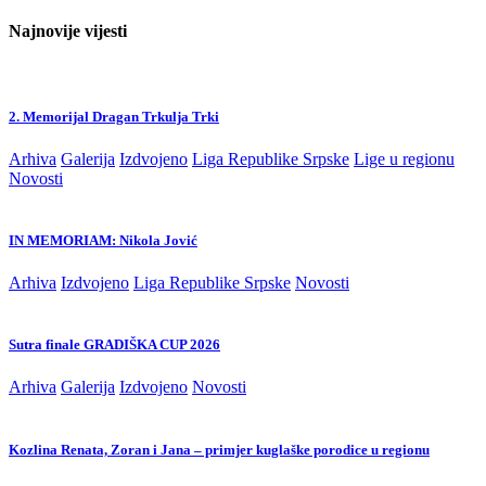
Najnovije vijesti
2. Memorijal Dragan Trkulja Trki
Arhiva
Galerija
Izdvojeno
Liga Republike Srpske
Lige u regionu
Novosti
IN MEMORIAM: Nikola Jović
Arhiva
Izdvojeno
Liga Republike Srpske
Novosti
Sutra finale GRADIŠKA CUP 2026
Arhiva
Galerija
Izdvojeno
Novosti
Kozlina Renata, Zoran i Jana – primjer kuglaške porodice u regionu