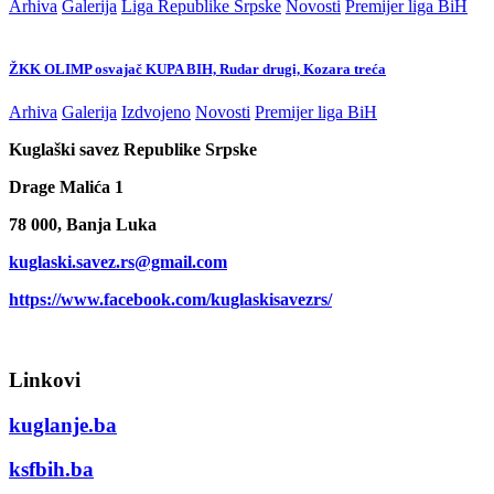
Arhiva
Galerija
Liga Republike Srpske
Novosti
Premijer liga BiH
ŽKK OLIMP osvajač KUPA BIH, Rudar drugi, Kozara treća
Arhiva
Galerija
Izdvojeno
Novosti
Premijer liga BiH
Kuglaški savez Republike Srpske
Drage Malića 1
78 000, Banja Luka
kuglaski.savez.rs@gmail.com
https://www.facebook.com/kuglaskisavezrs/
Linkovi
kuglanje.ba
ksfbih.ba