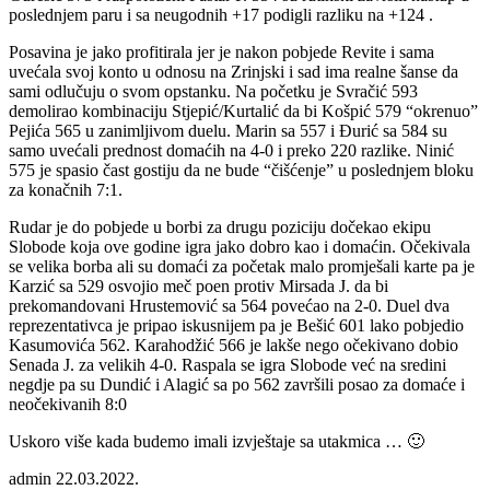
poslednjem paru i sa neugodnih +17 podigli razliku na +124 .
Posavina je jako profitirala jer je nakon pobjede Revite i sama
uvećala svoj konto u odnosu na Zrinjski i sad ima realne šanse da
sami odlučuju o svom opstanku. Na početku je Svračić 593
demolirao kombinaciju Stjepić/Kurtalić da bi Košpić 579 “okrenuo”
Pejića 565 u zanimljivom duelu. Marin sa 557 i Đurić sa 584 su
samo uvećali prednost domaćih na 4-0 i preko 220 razlike. Ninić
575 je spasio čast gostiju da ne bude “čišćenje” u poslednjem bloku
za konačnih 7:1.
Rudar je do pobjede u borbi za drugu poziciju dočekao ekipu
Slobode koja ove godine igra jako dobro kao i domaćin. Očekivala
se velika borba ali su domaći za početak malo promješali karte pa je
Karzić sa 529 osvojio meč poen protiv Mirsada J. da bi
prekomandovani Hrustemović sa 564 povećao na 2-0. Duel dva
reprezentativca je pripao iskusnijem pa je Bešić 601 lako pobjedio
Kasumovića 562. Karahodžić 566 je lakše nego očekivano dobio
Senada J. za velikih 4-0. Raspala se igra Slobode već na sredini
negdje pa su Dundić i Alagić sa po 562 završili posao za domaće i
neočekivanih 8:0
Uskoro više kada budemo imali izvještaje sa utakmica … 🙂
admin
22.03.2022.