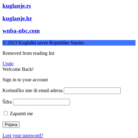
kuglanje.rs
kuglanje.hr
wnba-nbc.com
© 2023 Kuglaški savez Republike Srpske.
Removed from reading list
Undo
Welcome Back!
Sign in to your account
Korisničko ime ili email adresa
Šifra
Zapamti me
Lost your password?