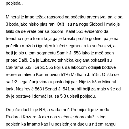
pobjeda .
Mineral je imao težak rapsored na početku prvenstva, pa je sa
3 boda jako nisko plasiran. Otišli su na noge Slobodi i malo je
falilo da se vrate bar sa bodom. Kalat 551 evidentno da
trenutno nije u formi koja ga je krasila prošle godine, pa je na
početku možda i igubljen ključni segment a to su čunjevi, a
bolji je bio u tom segmentu Samir J. 558 iako je meč poen
pripao Dači. Da je Lukavac tehnička kuglana pokazali su
Čakrama 533 i Grbić 555 koji s sa lakoćom odnijeli bodove
reprezentativcu Kasumoviću 519 i Midhatu J. 515 . Otišlo se
sa 1:3 i egal čunjevima u poslednji par. Nije izdržao Mineral
ipak, Nezirović 563 i Senad J. 541 su bili bolji za malo više od
dvije postave i domaći su sa 5:3 upisali pobjedu.
Do juče duel Lige RS, a sada meč Premijer lige između
Rudara i Kozare. A ako nas sjećanje dobro služi istog
pobjednika imamo kao i u poslednjem duelu u nižem rangu.