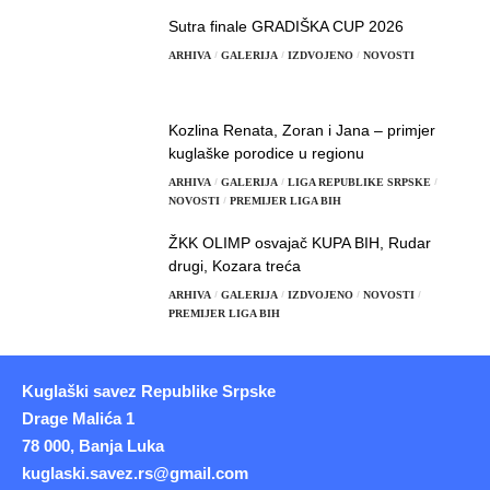
Sutra finale GRADIŠKA CUP 2026
ARHIVA
GALERIJA
IZDVOJENO
NOVOSTI
Kozlina Renata, Zoran i Jana – primjer
kuglaške porodice u regionu
ARHIVA
GALERIJA
LIGA REPUBLIKE SRPSKE
NOVOSTI
PREMIJER LIGA BIH
ŽKK OLIMP osvajač KUPA BIH, Rudar
drugi, Kozara treća
ARHIVA
GALERIJA
IZDVOJENO
NOVOSTI
PREMIJER LIGA BIH
Kuglaški savez Republike Srpske
Drage Malića 1
78 000, Banja Luka
kuglaski.savez.rs@gmail.com