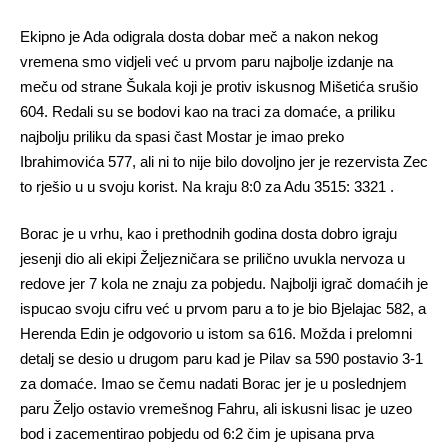
Ekipno je Ada odigrala dosta dobar meč a nakon nekog
vremena smo vidjeli već u prvom paru najbolje izdanje na
meču od strane Šukala koji je protiv iskusnog Mišetića srušio
604. Redali su se bodovi kao na traci za domaće, a priliku
najbolju priliku da spasi čast Mostar je imao preko
Ibrahimovića 577, ali ni to nije bilo dovoljno jer je rezervista Zec
to rješio u u svoju korist. Na kraju 8:0 za Adu 3515: 3321 .
Borac je u vrhu, kao i prethodnih godina dosta dobro igraju
jesenji dio ali ekipi Željezničara se prilično uvukla nervoza u
redove jer 7 kola ne znaju za pobjedu. Najbolji igrač domaćih je
ispucao svoju cifru već u prvom paru a to je bio Bjelajac 582, a
Herenda Edin je odgovorio u istom sa 616. Možda i prelomni
detalj se desio u drugom paru kad je Pilav sa 590 postavio 3-1
za domaće. Imao se čemu nadati Borac jer je u poslednjem
paru Željo ostavio vremešnog Fahru, ali iskusni lisac je uzeo
bod i zacementirao pobjedu od 6:2 čim je upisana prva