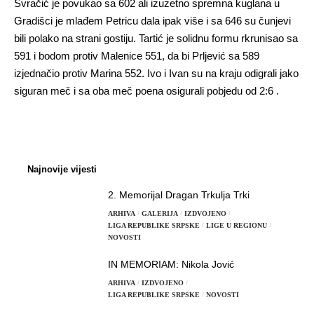
Svračić je povukao sa 602 ali izuzetno spremna kuglana u
Gradišci je mlađem Petricu dala ipak više i sa 646 su čunjevi
bili polako na strani gostiju. Tartić je solidnu formu rkrunisao sa
591 i bodom protiv Malenice 551, da bi Prljević sa 589
izjednačio protiv Marina 552. Ivo i Ivan su na kraju odigrali jako
siguran meč i sa oba meč poena osigurali pobjedu od 2:6 .
Najnovije vijesti
2. Memorijal Dragan Trkulja Trki
ARHIVA
GALERIJA
IZDVOJENO
LIGA REPUBLIKE SRPSKE
LIGE U REGIONU
NOVOSTI
IN MEMORIAM: Nikola Jović
ARHIVA
IZDVOJENO
LIGA REPUBLIKE SRPSKE
NOVOSTI