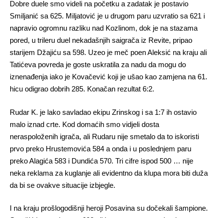
Dobre duele smo videli na početku a zadatak je postavio
Smiljanić sa 625. Miljatović je u drugom paru uzvratio sa 621 i
napravio ogromnu razliku nad Kozlinom, dok je na stazama
pored, u trileru duel nekadašnjih saigrača iz Revite, pripao
starijem Džajiću sa 598. Uzeo je meč poen Aleksić na kraju ali
Tatićeva povreda je goste uskratila za nadu da mogu do
iznenađenja iako je Kovačević koji je ušao kao zamjena na 61.
hicu odigrao dobrih 285. Konačan rezultat 6:2.
Rudar K. je lako savladao ekipu Zrinskog i sa 1:7 ih ostavio
malo iznad crte. Kod domaćih smo vidjeli dosta
neraspoloženih igrača, ali Rudaru nije smetalo da to iskoristi
prvo preko Hrustemovića 584 a onda i u poslednjem paru
preko Alagića 583 i Dundića 570. Tri cifre ispod 500 … nije
neka reklama za kuglanje ali evidentno da klupa mora biti duža
da bi se ovakve situacije izbjegle.
I na kraju prošlogodišnji heroji Posavina su dočekali šampione.