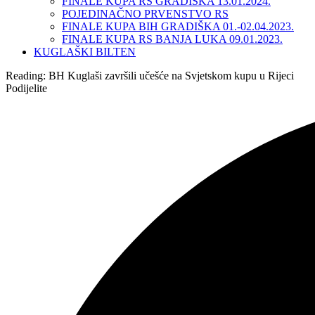
FINALE KUPA RS GRADIŠKA 13.01.2024.
POJEDINAČNO PRVENSTVO RS
FINALE KUPA BIH GRADIŠKA 01.-02.04.2023.
FINALE KUPA RS BANJA LUKA 09.01.2023.
KUGLAŠKI BILTEN
Reading:
BH Kuglaši završili učešće na Svjetskom kupu u Rijeci
Podijelite