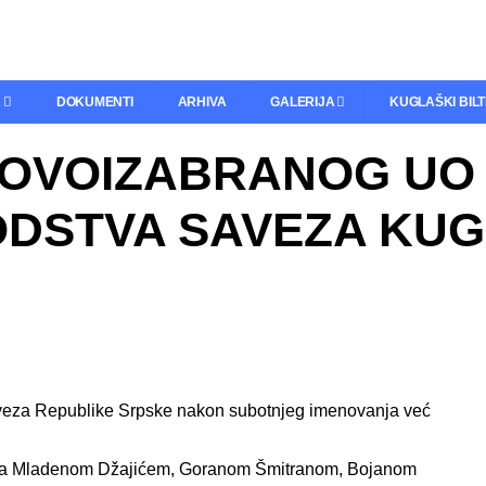
A
DOKUMENTI
ARHIVA
GALERIJA
KUGLAŠKI BIL
NOVOIZABRANOG UO 
DSTVA SAVEZA KUG
veza Republike Srpske nakon subotnjeg imenovanja već
 sa Mladenom Džajićem, Goranom Šmitranom, Bojanom