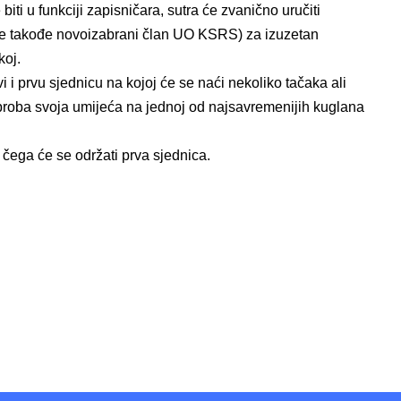
i u funkciji zapisničara, sutra će zvanično uručiti
je takođe novoizabrani član UO KSRS) za izuzetan
koj.
i i prvu sjednicu na kojoj će se naći nekoliko tačaka ali
isproba svoja umijeća na jednoj od najsavremenijih kuglana
čega će se održati prva sjednica.