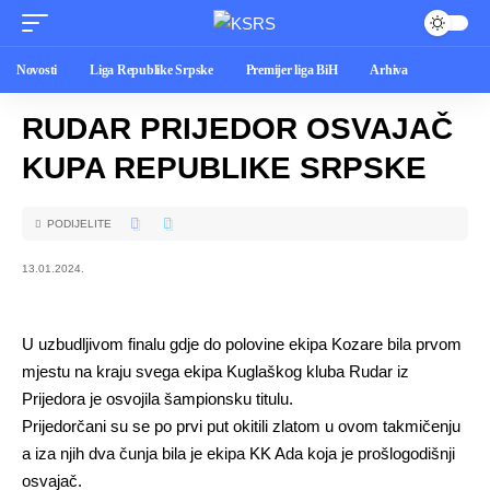
Novosti
Liga Republike Srpske
Premijer liga BiH
Arhiva
RUDAR PRIJEDOR OSVAJAČ
KUPA REPUBLIKE SRPSKE
PODIJELITE
13.01.2024.
U uzbudljivom finalu gdje do polovine ekipa Kozare bila prvom
mjestu na kraju svega ekipa Kuglaškog kluba Rudar iz
Prijedora je osvojila šampionsku titulu.
Prijedorčani su se po prvi put okitili zlatom u ovom takmičenju
a iza njih dva čunja bila je ekipa KK Ada koja je prošlogodišnji
osvajač.