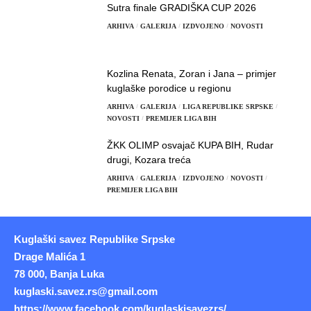
Sutra finale GRADIŠKA CUP 2026
ARHIVA
GALERIJA
IZDVOJENO
NOVOSTI
Kozlina Renata, Zoran i Jana – primjer
kuglaške porodice u regionu
ARHIVA
GALERIJA
LIGA REPUBLIKE SRPSKE
NOVOSTI
PREMIJER LIGA BIH
ŽKK OLIMP osvajač KUPA BIH, Rudar
drugi, Kozara treća
ARHIVA
GALERIJA
IZDVOJENO
NOVOSTI
PREMIJER LIGA BIH
Kuglaški savez Republike Srpske
Drage Malića 1
78 000, Banja Luka
kuglaski.savez.rs@gmail.com
https://www.facebook.com/kuglaskisavezrs/