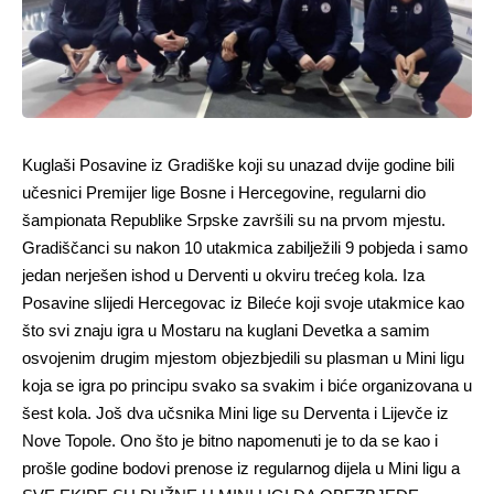
Kuglaši Posavine iz Gradiške koji su unazad dvije godine bili
učesnici Premijer lige Bosne i Hercegovine, regularni dio
šampionata Republike Srpske završili su na prvom mjestu.
Gradiščanci su nakon 10 utakmica zabilježili 9 pobjeda i samo
jedan nerješen ishod u Derventi u okviru trećeg kola. Iza
Posavine slijedi Hercegovac iz Bileće koji svoje utakmice kao
što svi znaju igra u Mostaru na kuglani Devetka a samim
osvojenim drugim mjestom objezbjedili su plasman u Mini ligu
koja se igra po principu svako sa svakim i biće organizovana u
šest kola. Još dva učsnika Mini lige su Derventa i Lijevče iz
Nove Topole. Ono što je bitno napomenuti je to da se kao i
prošle godine bodovi prenose iz regularnog dijela u Mini ligu a