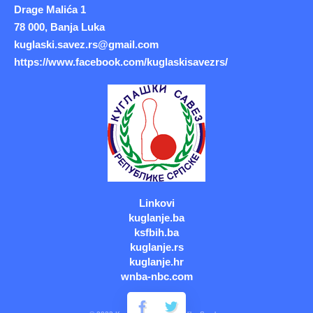
Drage Malića 1
78 000, Banja Luka
kuglaski.savez.rs@gmail.com
https://www.facebook.com/kuglaskisavezrs/
Linkovi
kuglanje.ba
ksfbih.ba
kuglanje.rs
kuglanje.hr
wnba-nbc.com