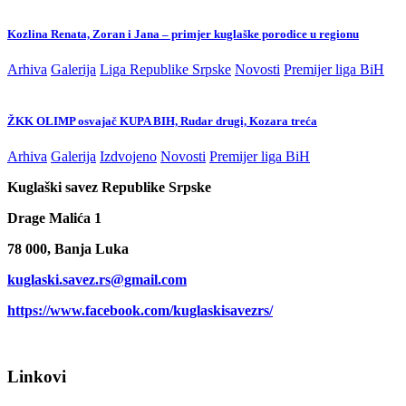
Kozlina Renata, Zoran i Jana – primjer kuglaške porodice u regionu
Arhiva
Galerija
Liga Republike Srpske
Novosti
Premijer liga BiH
ŽKK OLIMP osvajač KUPA BIH, Rudar drugi, Kozara treća
Arhiva
Galerija
Izdvojeno
Novosti
Premijer liga BiH
Kuglaški savez Republike Srpske
Drage Malića 1
78 000, Banja Luka
kuglaski.savez.rs@gmail.com
https://www.facebook.com/kuglaskisavezrs/
Linkovi