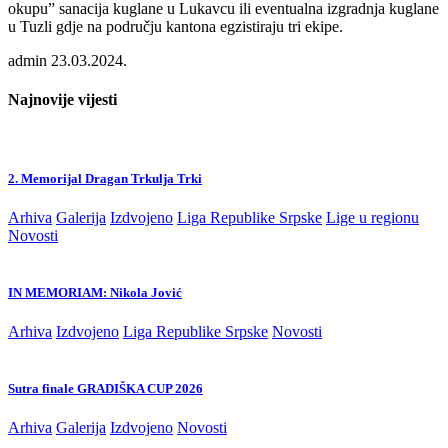
okupu” sanacija kuglane u Lukavcu ili eventualna izgradnja kuglane
u Tuzli gdje na području kantona egzistiraju tri ekipe.
admin
23.03.2024.
Najnovije vijesti
2. Memorijal Dragan Trkulja Trki
Arhiva
Galerija
Izdvojeno
Liga Republike Srpske
Lige u regionu
Novosti
IN MEMORIAM: Nikola Jović
Arhiva
Izdvojeno
Liga Republike Srpske
Novosti
Sutra finale GRADIŠKA CUP 2026
Arhiva
Galerija
Izdvojeno
Novosti