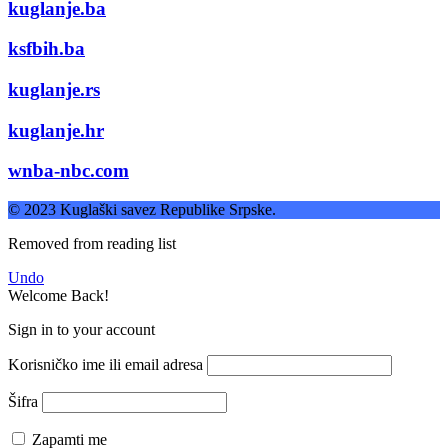
kuglanje.ba
ksfbih.ba
kuglanje.rs
kuglanje.hr
wnba-nbc.com
© 2023 Kuglaški savez Republike Srpske.
Removed from reading list
Undo
Welcome Back!
Sign in to your account
Korisničko ime ili email adresa
Šifra
Zapamti me