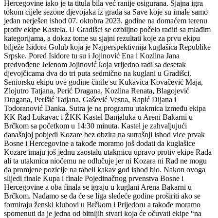
Hercegovine iako je ta titula bila već ranije osigurana. Sjajna igra
tokom cijele sezone djevojaka iz grada sa Save koje su imale samo
jedan nerješen ishod 07. oktobra 2023. godine na domaćem terenu
protiv ekipe Kastela. U Gradišci se ozbiljno počelo raditi sa mlađim
kategorijama, a dokaz tome su sjajni rezultati koje za prvu ekipu
bilježe Isidora Golub koja je Najperspektivnija kuglašica Republike
Srpske. Pored Isidore tu su i Jojinović Ena i Kozlina Jana
predvođene Jelenom Jojinović koja vrijedno radi sa desetak
djevojčicama dva do tri puta sedmično na kuglani u Gradišci.
Seniorsku ekipu ove godine činile su Kukavica Kovačević Maja,
Zlojutro Tatjana, Perić Dragana, Kozlina Renata, Blagojević
Dragana, Perišić Tatjana, Gašević Vesna, Rapić Dijana i
Todoranović Danka. Sutra je na programu utakmica između ekipa
KK Rad Lukavac i ŽKK Kastel Banjaluka u Areni Bakarni u
Brčkom sa početkom u 14:30 minuta. Kastel je zahvaljujući
današnjoj pobjedi Kozare bez obzira na sutrašnji ishod vice prvak
Bosne i Hercegovine a takođe moramo još dodati da kuglašice
Kozare imaju još jednu zaostalu utakmicu upravo protiv ekipe Rada
ali ta utakmica niočemu ne odlučuje jer ni Kozara ni Rad ne mogu
da promjene pozicije na tabeli kakav god ishod bio. Nakon ovoga
slijedi finale Kupa i finale Pojedinačnog prvenstva Bosne i
Hercegovine a oba finala se igraju u kuglani Arena Bakarni u
Brčkom. Nadamo se da će se liga sledeće godine proširiti ako se
formiraju ženski klubovi u Brčkom i Prijedoru a takođe moramo
spomenuti da je jedna od bitnijih stvari koja će očuvati ekipe “na