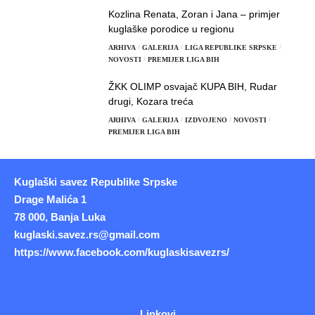
Kozlina Renata, Zoran i Jana – primjer
kuglaške porodice u regionu
ARHIVA
GALERIJA
LIGA REPUBLIKE SRPSKE
NOVOSTI
PREMIJER LIGA BIH
ŽKK OLIMP osvajač KUPA BIH, Rudar
drugi, Kozara treća
ARHIVA
GALERIJA
IZDVOJENO
NOVOSTI
PREMIJER LIGA BIH
Kuglaški savez Republike Srpske
Drage Malića 1
78 000, Banja Luka
kuglaski.savez.rs@gmail.com
https://www.facebook.com/kuglaskisavezrs/
Linkovi