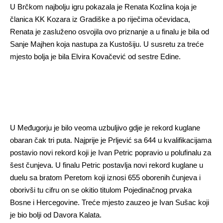
U Brčkom najbolju igru pokazala je Renata Kozlina koja je
članica KK Kozara iz Gradiške a po riječima očevidaca,
Renata je zasluženo osvojila ovo priznanje a u finalu je bila od
Sanje Majhen koja nastupa za Kustošiju. U susretu za treće
mjesto bolja je bila Elvira Kovačević od sestre Edine.
U Međugorju je bilo veoma uzbuljivo gdje je rekord kuglane
obaran čak tri puta. Najprije je Prljević sa 644 u kvalifikacijama
postavio novi rekord koji je Ivan Petric popravio u polufinalu za
šest čunjeva. U finalu Petric postavlja novi rekord kuglane u
duelu sa bratom Peretom koji iznosi 655 oborenih čunjeva i
oborivši tu cifru on se okitio titulom Pojedinačnog prvaka
Bosne i Hercegovine. Treće mjesto zauzeo je Ivan Sušac koji
je bio bolji od Davora Kalata.