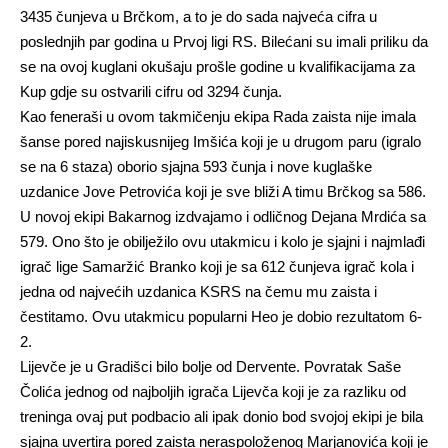
3435 čunjeva u Brčkom, a to je do sada najveća cifra u
poslednjih par godina u Prvoj ligi RS. Bilećani su imali priliku da
se na ovoj kuglani okušaju prošle godine u kvalifikacijama za
Kup gdje su ostvarili cifru od 3294 čunja.
Kao feneraši u ovom takmičenju ekipa Rada zaista nije imala
šanse pored najiskusnijeg Imšića koji je u drugom paru (igralo
se na 6 staza) oborio sjajna 593 čunja i nove kuglaške
uzdanice Jove Petrovića koji je sve bliži A timu Brčkog sa 586.
U novoj ekipi Bakarnog izdvajamo i odličnog Dejana Mrdića sa
579. Ono što je obilježilo ovu utakmicu i kolo je sjajni i najmlađi
igrač lige Samaržić Branko koji je sa 612 čunjeva igrač kola i
jedna od najvećih uzdanica KSRS na čemu mu zaista i
čestitamo. Ovu utakmicu popularni Heo je dobio rezultatom 6-
2.
Lijevče je u Gradišci bilo bolje od Dervente. Povratak Saše
Čolića jednog od najboljih igrača Lijevča koji je za razliku od
treninga ovaj put podbacio ali ipak donio bod svojoj ekipi je bila
sjajna uvertira pored zaista neraspoloženog Marjanovića koji je