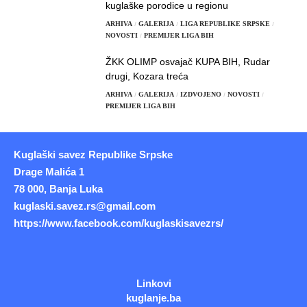
kuglaške porodice u regionu
ARHIVA
GALERIJA
LIGA REPUBLIKE SRPSKE
NOVOSTI
PREMIJER LIGA BIH
ŽKK OLIMP osvajač KUPA BIH, Rudar
drugi, Kozara treća
ARHIVA
GALERIJA
IZDVOJENO
NOVOSTI
PREMIJER LIGA BIH
Kuglaški savez Republike Srpske
Drage Malića 1
78 000, Banja Luka
kuglaski.savez.rs@gmail.com
https://www.facebook.com/kuglaskisavezrs/
Linkovi
kuglanje.ba