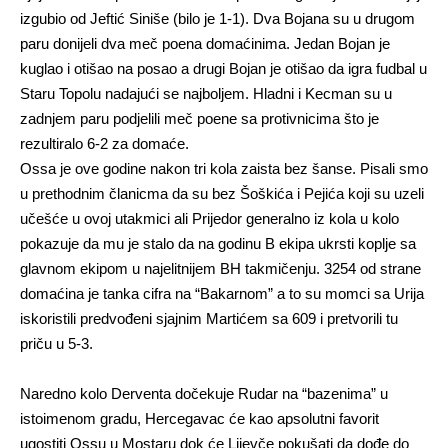
izgubio od Jeftić Siniše (bilo je 1-1). Dva Bojana su u drugom
paru donijeli dva meč poena domaćinima. Jedan Bojan je
kuglao i otišao na posao a drugi Bojan je otišao da igra fudbal u
Staru Topolu nadajući se najboljem. Hladni i Kecman su u
zadnjem paru podjelili meč poene sa protivnicima što je
rezultiralo 6-2 za domaće.
Ossa je ove godine nakon tri kola zaista bez šanse. Pisali smo
u prethodnim članicma da su bez Šoškića i Pejića koji su uzeli
učešće u ovoj utakmici ali Prijedor generalno iz kola u kolo
pokazuje da mu je stalo da na godinu B ekipa ukrsti koplje sa
glavnom ekipom u najelitnijem BH takmičenju. 3254 od strane
domaćina je tanka cifra na “Bakarnom” a to su momci sa Urija
iskoristili predvođeni sjajnim Martićem sa 609 i pretvorili tu
priču u 5-3.
Naredno kolo Derventa dočekuje Rudar na “bazenima” u
istoimenom gradu, Hercegavac će kao apsolutni favorit
ugostiti Ossu u Mostaru dok će Lijevče pokušati da dođe do