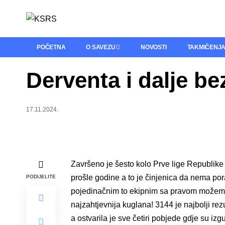
POČETNA
O SAVEZU
NOVOSTI
TAKMIČENJ
Derventa i dalje b
17.11.2024.
Završeno je šesto kolo Prve lige Republike 
prošle godine a to je činjenica da nema po
PODIJELITE
pojedinačnim to ekipnim sa pravom možemo i
najzahtjevnija kuglana! 3144 je najbolji rez
a ostvarila je sve četiri pobjede gdje su izg