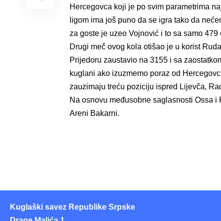
Hercegovca koji je po svim parametrima najb
ligom ima još puno da se igra tako da neće
za goste je uzeo Vojnović i to sa samo 479
Drugi meč ovog kola otišao je u korist Rudara
Prijedoru zaustavio na 3155 i sa zaostatkom
kuglani ako izuzmemo poraz od Hercegovca 
zauzimaju treću poziciju ispred Lijevča, Ra
Na osnovu međusobne saglasnosti Ossa i Ra
Areni Bakarni.
Kuglaški savez Republike Srpske
Drage Malića 1