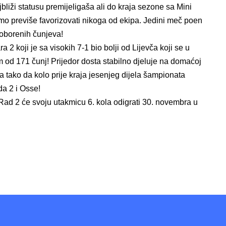
liži statusu premijeligaša ali do kraja sezone sa Mini
mo previše favorizovati nikoga od ekipa. Jedini meč poen
 oborenih čunjeva!
 2 koji je sa visokih 7-1 bio bolji od Lijevča koji se u
 od 171 čunj! Prijedor dosta stabilno djeluje na domaćoj
tako da kolo prije kraja jesenjeg dijela šampionata
da 2 i Osse!
d 2 će svoju utakmicu 6. kola odigrati 30. novembra u