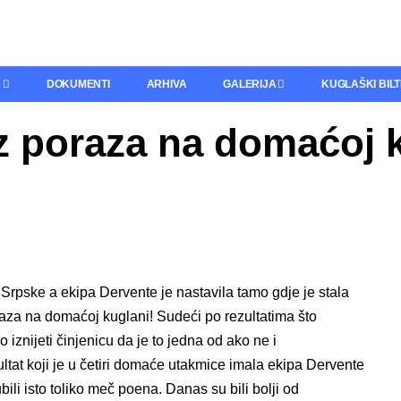
A
DOKUMENTI
ARHIVA
GALERIJA
KUGLAŠKI BIL
ez poraza na domaćoj 
Srpske a ekipa Dervente je nastavila tamo gdje je stala
raza na domaćoj kuglani! Sudeći po rezultatima što
znijeti činjenicu da je to jedna od ako ne i
ultat koji je u četiri domaće utakmice imala ekipa Dervente
ubili isto toliko meč poena. Danas su bili bolji od