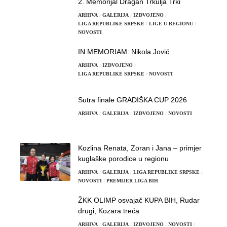
2. Memorijal Dragan Trkulja Trki
ARHIVA
GALERIJA
IZDVOJENO
LIGA REPUBLIKE SRPSKE
LIGE U REGIONU
NOVOSTI
IN MEMORIAM: Nikola Jović
ARHIVA
IZDVOJENO
LIGA REPUBLIKE SRPSKE
NOVOSTI
Sutra finale GRADIŠKA CUP 2026
ARHIVA
GALERIJA
IZDVOJENO
NOVOSTI
Kozlina Renata, Zoran i Jana – primjer
kuglaške porodice u regionu
ARHIVA
GALERIJA
LIGA REPUBLIKE SRPSKE
NOVOSTI
PREMIJER LIGA BIH
ŽKK OLIMP osvajač KUPA BIH, Rudar
drugi, Kozara treća
ARHIVA
GALERIJA
IZDVOJENO
NOVOSTI