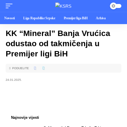
Novosti
Liga Republike Srpske
Premijer liga BiH
Arhiva
KK “Mineral” Banja Vrućica
odustao od takmičenja u
Premijer ligi BiH
PODIJELITE
24.01.2025.
Najnovije vijesti