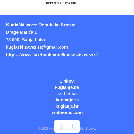
PREMIJER LIGA BIH
Kuglaški savez Republike Srpske
Drage Malića 1
78 000, Banja Luka
kuglaski.savez.rs@gmail.com
https://www.facebook.com/kuglaskisavezrs/
Linkovi
kuglanje.ba
ksfbih.ba
kuglanje.rs
kuglanje.hr
wnba-nbc.com
© 2023 Kuglaški savez Republike Srpske.