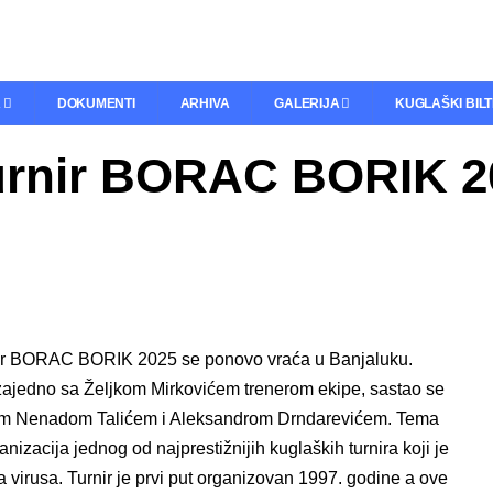
A
DOKUMENTI
ARHIVA
GALERIJA
KUGLAŠKI BIL
urnir BORAC BORIK 2
ir BORAC BORIK 2025 se ponovo vraća u Banjaluku.
ajedno sa Željkom Mirkovićem trenerom ekipe, sastao se
torom Nenadom Talićem i Aleksandrom Drndarevićem. Tema
anizacija jednog od najprestižnijih kuglaških turnira koji je
 virusa. Turnir je prvi put organizovan 1997. godine a ove