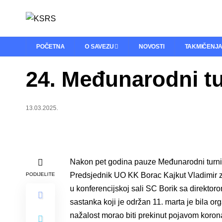
POČETNA
O SAVEZU
NOVOSTI
TAKMIČENJ
24. Međunarodni t
13.03.2025.
Nakon pet godina pauze Međunarodni turn
Predsjednik UO KK Borac Kajkut Vladimir z
PODIJELITE
u konferencijskoj sali SC Borik sa direk
sastanka koji je održan 11. marta je bila org
nažalost morao biti prekinut pojavom korona