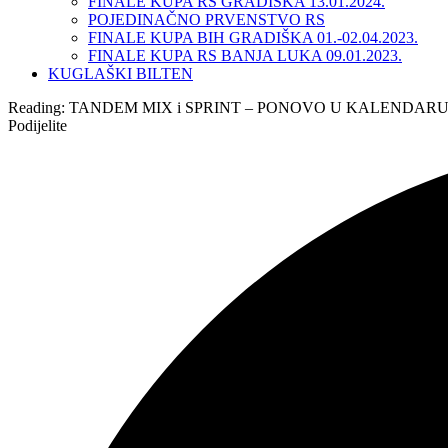
FINALE KUPA RS GRADIŠKA 13.01.2024.
POJEDINAČNO PRVENSTVO RS
FINALE KUPA BIH GRADIŠKA 01.-02.04.2023.
FINALE KUPA RS BANJA LUKA 09.01.2023.
KUGLAŠKI BILTEN
Reading:
TANDEM MIX i SPRINT – PONOVO U KALENDARU
Podijelite