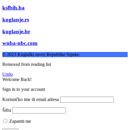
ksfbih.ba
kuglanje.rs
kuglanje.hr
wnba-nbc.com
© 2023 Kuglaški savez Republike Srpske.
Removed from reading list
Undo
Welcome Back!
Sign in to your account
Korisničko ime ili email adresa
Šifra
Zapamti me