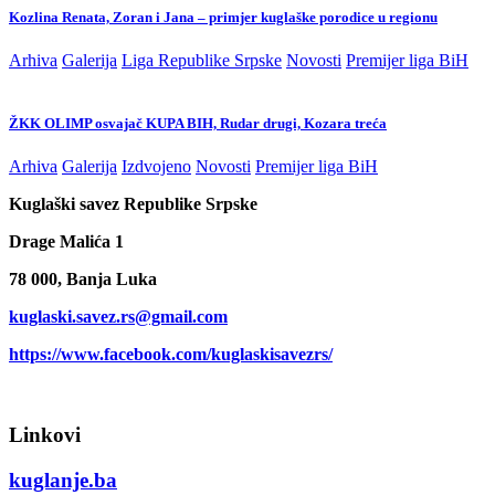
Kozlina Renata, Zoran i Jana – primjer kuglaške porodice u regionu
Arhiva
Galerija
Liga Republike Srpske
Novosti
Premijer liga BiH
ŽKK OLIMP osvajač KUPA BIH, Rudar drugi, Kozara treća
Arhiva
Galerija
Izdvojeno
Novosti
Premijer liga BiH
Kuglaški savez Republike Srpske
Drage Malića 1
78 000, Banja Luka
kuglaski.savez.rs@gmail.com
https://www.facebook.com/kuglaskisavezrs/
Linkovi
kuglanje.ba