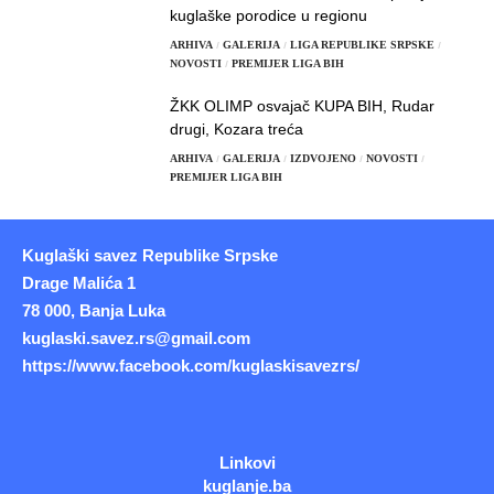
kuglaške porodice u regionu
ARHIVA
GALERIJA
LIGA REPUBLIKE SRPSKE
NOVOSTI
PREMIJER LIGA BIH
ŽKK OLIMP osvajač KUPA BIH, Rudar
drugi, Kozara treća
ARHIVA
GALERIJA
IZDVOJENO
NOVOSTI
PREMIJER LIGA BIH
Kuglaški savez Republike Srpske
Drage Malića 1
78 000, Banja Luka
kuglaski.savez.rs@gmail.com
https://www.facebook.com/kuglaskisavezrs/
Linkovi
kuglanje.ba