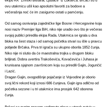
ekipu KK “Zrinski Bistarac Ljubače” iz Lukavca. Brčaci su u
ovu utakmicu ušli kao apsolutni favoriti za bodove a
večerašnja noć će im zasigurno ostati u pamćenju.
Od samog osnivanja zajedničke lige Bosne i Hercegovine koja
nosi naziv Premijer liga BiH, niko nije uradio ovo što je večeras
svojoj publici priredila ekipa Rada. Utakmica se igrala u dva
bloka na šest staza i od samog početka stvari su išle u pravcu
pobjede Brčaka. Prva tri igrača su ukupno oborila 1852 čunja.
Niko nije ni slutio da će maestralna trojka u drugom bloku
briljirati. Dobra uvertira Trakoševića, Kovačevića i Juhasa je
krunisana sjajnom završnicom koju su priredili Gajin, Jogunčić
i Lazić.
Dragan Gajin, ovogodišnje pojačanje iz Vojvodine je oborio
svoj lični rekord koji iznosi 686 čunjeva. Gajin igra odlično od
početka sezone i u tri utakmice ima prosjek 642 oborena
čunja.
Brčaci sa punim pravom uzdignute glave u utorak putuju u