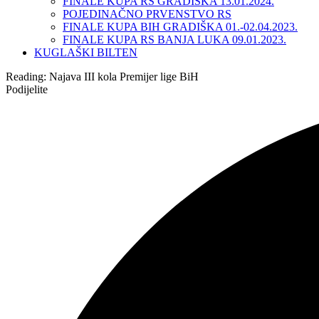
FINALE KUPA RS GRADIŠKA 13.01.2024.
POJEDINAČNO PRVENSTVO RS
FINALE KUPA BIH GRADIŠKA 01.-02.04.2023.
FINALE KUPA RS BANJA LUKA 09.01.2023.
KUGLAŠKI BILTEN
Reading:
Najava III kola Premijer lige BiH
Podijelite