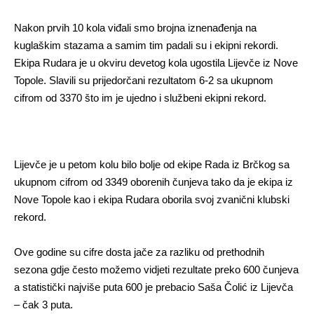
Nakon prvih 10 kola viđali smo brojna iznenađenja na
kuglaškim stazama a samim tim padali su i ekipni rekordi.
Ekipa Rudara je u okviru devetog kola ugostila Lijevče iz Nove
Topole. Slavili su prijedorčani rezultatom 6-2 sa ukupnom
cifrom od 3370 što im je ujedno i službeni ekipni rekord.
Lijevče je u petom kolu bilo bolje od ekipe Rada iz Brčkog sa
ukupnom cifrom od 3349 oborenih čunjeva tako da je ekipa iz
Nove Topole kao i ekipa Rudara oborila svoj zvanični klubski
rekord.
Ove godine su cifre dosta jače za razliku od prethodnih
sezona gdje često možemo vidjeti rezultate preko 600 čunjeva
a statistički najviše puta 600 je prebacio Saša Čolić iz Lijevča
– čak 3 puta.