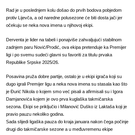
Rad je u poslednjem kolu došao do prvih bodova pobjedom
protiv Lijevča, a od naredne polusezone će biti dosta jači jer
očekuju se neka nova imena u njihovoj ekipi.
Derventa je lider na tabeli i ponajviše zahvaljujući stabilnom
zadnjem paru Nović/Prodić, ova ekipa pretenduje ka Premijer
ligi i po svemu sudeći glavni su favoriti za titulu prvaka
Republike Srpske 2025/26.
Posavina pruža dobre partije, ostalo je u ekipi igrača koji su
dugo igrali Premijer ligu a neka nova imena su stasala kao što
je Đurić Nikola o kojem smo već pisali a afirmisali su i Igora
Damjanovića kojem je ovo prva kuglaška takmičarska
sezona. Ekipi se priključio i Milanović Duško iz Laktaša koji je
pravio pauzu nekoliko godina.
Sada slijedi ligaška pauza do kraja januara nakon čega počinje
drugi dio takmičarske sezone a u međuvremenu ekipe