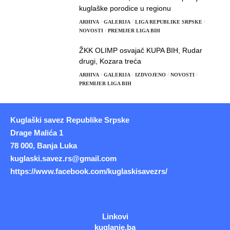
kuglaške porodice u regionu
ARHIVA
GALERIJA
LIGA REPUBLIKE SRPSKE
NOVOSTI
PREMIJER LIGA BIH
ŽKK OLIMP osvajač KUPA BIH, Rudar
drugi, Kozara treća
ARHIVA
GALERIJA
IZDVOJENO
NOVOSTI
PREMIJER LIGA BIH
Kuglaški savez Republike Srpske
Drage Malića 1
78 000, Banja Luka
kuglaski.savez.rs@gmail.com
https://www.facebook.com/kuglaskisavezrs/
Linkovi
kuglanje.ba