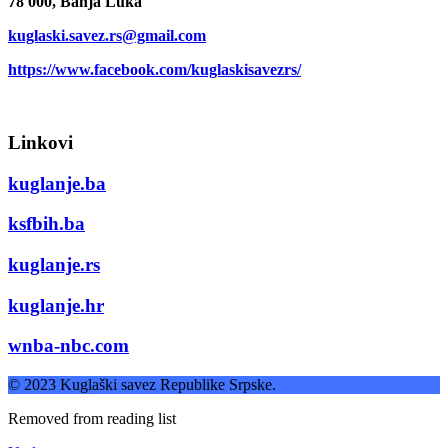
78 000, Banja Luka
kuglaski.savez.rs@gmail.com
https://www.facebook.com/kuglaskisavezrs/
Linkovi
kuglanje.ba
ksfbih.ba
kuglanje.rs
kuglanje.hr
wnba-nbc.com
© 2023 Kuglaški savez Republike Srpske.
Removed from reading list