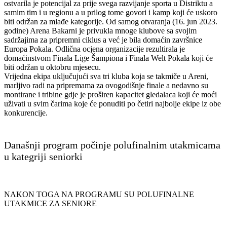
ostvarila je potencijal za prije svega razvijanje sporta u Distriktu a
samim tim i u regionu a u prilog tome govori i kamp koji će uskoro
biti održan za mlađe kategorije. Od samog otvaranja (16. jun 2023.
godine) Arena Bakarni je privukla mnoge klubove sa svojim
sadržajima za pripremni ciklus a već je bila domaćin završnice
Europa Pokala. Odlična ocjena organizacije rezultirala je
domaćinstvom Finala Lige Šampiona i Finala Welt Pokala koji će
biti održan u oktobru mjesecu.
Vrijedna ekipa uključujući sva tri kluba koja se takmiče u Areni,
marljivo radi na pripremama za ovogodišnje finale a nedavno su
montirane i tribine gdje je proširen kapacitet gledalaca koji će moći
uživati u svim čarima koje će ponuditi po četiri najbolje ekipe iz obe
konkurencije.
Današnji program počinje polufinalnim utakmicama
u kategriji seniorki
NAKON TOGA NA PROGRAMU SU POLUFINALNE
UTAKMICE ZA SENIORE