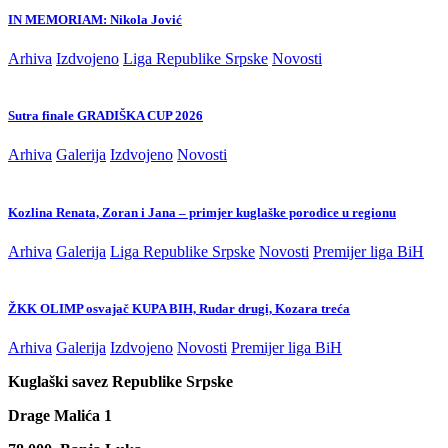
IN MEMORIAM: Nikola Jović
Arhiva
Izdvojeno
Liga Republike Srpske
Novosti
Sutra finale GRADIŠKA CUP 2026
Arhiva
Galerija
Izdvojeno
Novosti
Kozlina Renata, Zoran i Jana – primjer kuglaške porodice u regionu
Arhiva
Galerija
Liga Republike Srpske
Novosti
Premijer liga BiH
ŽKK OLIMP osvajač KUPA BIH, Rudar drugi, Kozara treća
Arhiva
Galerija
Izdvojeno
Novosti
Premijer liga BiH
Kuglaški savez Republike Srpske
Drage Malića 1