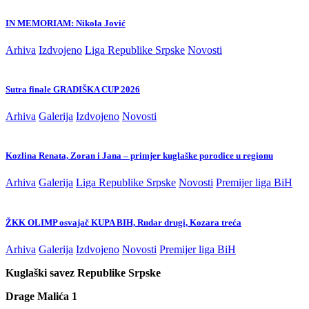
IN MEMORIAM: Nikola Jović
Arhiva
Izdvojeno
Liga Republike Srpske
Novosti
Sutra finale GRADIŠKA CUP 2026
Arhiva
Galerija
Izdvojeno
Novosti
Kozlina Renata, Zoran i Jana – primjer kuglaške porodice u regionu
Arhiva
Galerija
Liga Republike Srpske
Novosti
Premijer liga BiH
ŽKK OLIMP osvajač KUPA BIH, Rudar drugi, Kozara treća
Arhiva
Galerija
Izdvojeno
Novosti
Premijer liga BiH
Kuglaški savez Republike Srpske
Drage Malića 1