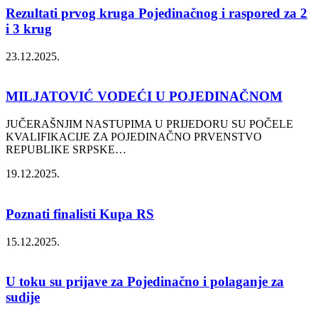
Rezultati prvog kruga Pojedinačnog i raspored za 2
i 3 krug
23.12.2025.
MILJATOVIĆ VODEĆI U POJEDINAČNOM
JUČERAŠNJIM NASTUPIMA U PRIJEDORU SU POČELE
KVALIFIKACIJE ZA POJEDINAČNO PRVENSTVO
REPUBLIKE SRPSKE
…
19.12.2025.
Poznati finalisti Kupa RS
15.12.2025.
U toku su prijave za Pojedinačno i polaganje za
sudije