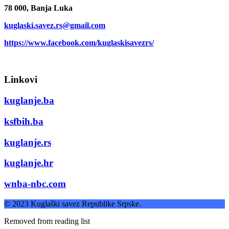
78 000, Banja Luka
kuglaski.savez.rs@gmail.com
https://www.facebook.com/kuglaskisavezrs/
Linkovi
kuglanje.ba
ksfbih.ba
kuglanje.rs
kuglanje.hr
wnba-nbc.com
© 2023 Kuglaški savez Republike Srpske.
Removed from reading list