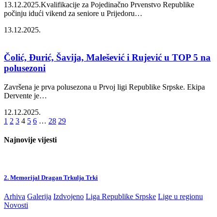
13.12.2025.Kvalifikacije za Pojedinačno Prvenstvo Republike
počinju idući vikend za seniore u Prijedoru
…
13.12.2025.
Čolić, Đurić, Šavija, Malešević i Rujević u TOP 5 na
polusezoni
Završena je prva polusezona u Prvoj ligi Republike Srpske. Ekipa
Dervente je
…
12.12.2025.
1
2
3
4
5
6
…
28
29
Najnovije vijesti
2. Memorijal Dragan Trkulja Trki
Arhiva
Galerija
Izdvojeno
Liga Republike Srpske
Lige u regionu
Novosti