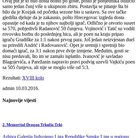
Ovaj put je to bilo dosta bolno po goste, pošto je pobjednika odlučio
samo jedan čunj više u ukupnom zbiru. Postavlja se pitanje šta bi
bilo da je Kozjak od početka sezone bio u sastavu. Sa ove tačke
gledišta djeluje da je zakasnio, pošto Hrecegovac izgleda dosta
opasnije od kada je tu njihov najbolji igrač. Odlično je otvorio susret
sa 570, pobjedivši Radanović 59 čunjeva. Vojinović i Tatić su vodili
rovovsku borbu do poslednjeg hica, ali je poen na kraju pripao
igraču Gradiške za 1:1 nakon prvog para. Još jedan neizvjestan duel
su priredili Andrić i Radovanović. Opet je sretniji i spretniji bio
domaći igrač, za 3:1 nakon prve dvije izmjene. Međutim, gosti se
nisu predavali, što im se zamalo isplatilo. Ivanović je savladao
Blagojevića, a Parežanin napravio pravi podvig uzevši Vajkiću poen
sa 505 čunjeva, ali nije se moglo više od 5:3.
Rezultati:
XVIII kolo
admin
10.03.2016.
Najnovije vijesti
2. Memorijal Dragan Trkulja Trki
Arhiva
Galerija
Izdvojeno
Liga Republike Srpske
Lige u regionu