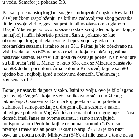
u vodu. Semafor je pokazao 5:3.
Par sati prije na istoj kuglani snage su odmjerili Zrinjski i Revita. U
slavljeničkom raspoloženju, na krilima zadovoljstva zbog povratka
titule u svoje vitrine, gosti su protutnjali mostarskom kuglanom.
Džajić Mladen je ponovo pokazao raskoš svog talenta. Igrač koji je
na najbolji način iskoristio pruženu šansu, pokazao se kao
otkrovenje drugog dijela sezone. Lepršavo je izgledao na
mostarskim stazama i istakao se sa 581. Paštar, je bio očekivano na
visini zadatka i sa 605 napravio razliku koja je olakšala gostima
nastavak susreta. Nastavili su gosti da osvajaju poene. Na nivou igre
su bili braća Trklja, Marko je igrao 598, dok se Miodrag zaustavio
na 583. Jedini poen domaćima je donio Knezović, koji je sa 580
ujedno bio i najbolji igrač u redovima domaćih. Utakmica je
završena sa 1:7.
Borac je nastavio da puca visoko. Istini za volju, ovo je bilo lagano
gostovanje Vogošći koja je već uveliko zakoračila u niži rang
takmičenja. Osnažen za Ramića koji je ekipi donio potrebnu
stabilnost i samopouzdanje u drugom dijelu sezone, a nakon
ubjedljive pobjede u Vogošći došao je na diobu drugog mjesta. Nisu
domaći imali šanse na ovome susretu, i samo zahvaljujući
indisponiranom Perduhu koji je ostao na skromnih 503, nisu
pretrpjeli maksimalan poraz. Iskusni Nargilić (542) je bio blizu
osvajanja poena protiv Mirkovića (546), ali nije uspio u tome pa su