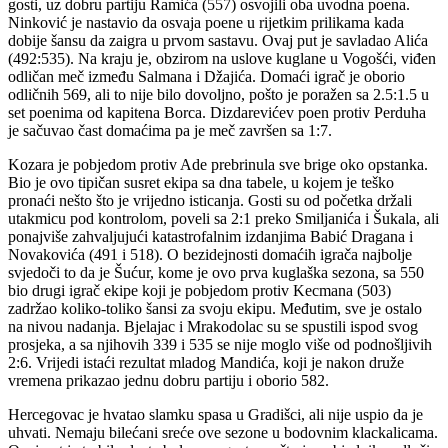
gosti, uz dobru partiju Ramića (557) osvojili oba uvodna poena.
Ninković je nastavio da osvaja poene u rijetkim prilikama kada
dobije šansu da zaigra u prvom sastavu. Ovaj put je savladao Alića
(492:535). Na kraju je, obzirom na uslove kuglane u Vogošći, viđen
odličan meč između Salmana i Džajića. Domaći igrač je oborio
odličnih 569, ali to nije bilo dovoljno, pošto je poražen sa 2.5:1.5 u
set poenima od kapitena Borca. Dizdarevićev poen protiv Perduha
je sačuvao čast domaćima pa je meč završen sa 1:7.
Kozara je pobjedom protiv Ade prebrinula sve brige oko opstanka.
Bio je ovo tipičan susret ekipa sa dna tabele, u kojem je teško
pronaći nešto što je vrijedno isticanja. Gosti su od početka držali
utakmicu pod kontrolom, poveli sa 2:1 preko Smiljanića i Šukala, ali
ponajviše zahvaljujući katastrofalnim izdanjima Babić Dragana i
Novakovića (491 i 518). O bezidejnosti domaćih igrača najbolje
svjedoči to da je Šućur, kome je ovo prva kuglaška sezona, sa 550
bio drugi igrač ekipe koji je pobjedom protiv Kecmana (503)
zadržao koliko-toliko šansi za svoju ekipu. Međutim, sve je ostalo
na nivou nadanja. Bjelajac i Mrakodolac su se spustili ispod svog
prosjeka, a sa njihovih 339 i 535 se nije moglo više od podnošljivih
2:6. Vrijedi istaći rezultat mladog Mandića, koji je nakon druže
vremena prikazao jednu dobru partiju i oborio 582.
Hercegovac je hvatao slamku spasa u Gradišci, ali nije uspio da je
uhvati. Nemaju bilećani sreće ove sezone u bodovnim klackalicama.