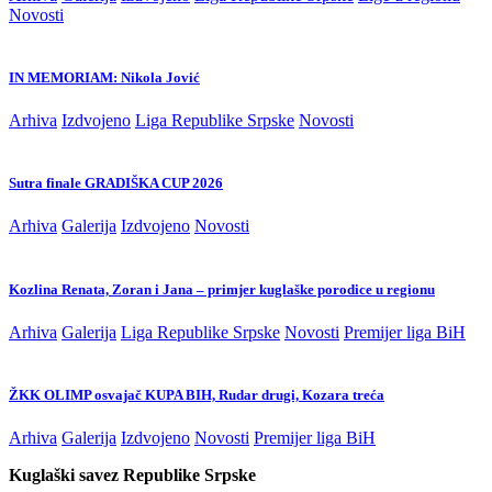
Novosti
IN MEMORIAM: Nikola Jović
Arhiva
Izdvojeno
Liga Republike Srpske
Novosti
Sutra finale GRADIŠKA CUP 2026
Arhiva
Galerija
Izdvojeno
Novosti
Kozlina Renata, Zoran i Jana – primjer kuglaške porodice u regionu
Arhiva
Galerija
Liga Republike Srpske
Novosti
Premijer liga BiH
ŽKK OLIMP osvajač KUPA BIH, Rudar drugi, Kozara treća
Arhiva
Galerija
Izdvojeno
Novosti
Premijer liga BiH
Kuglaški savez Republike Srpske