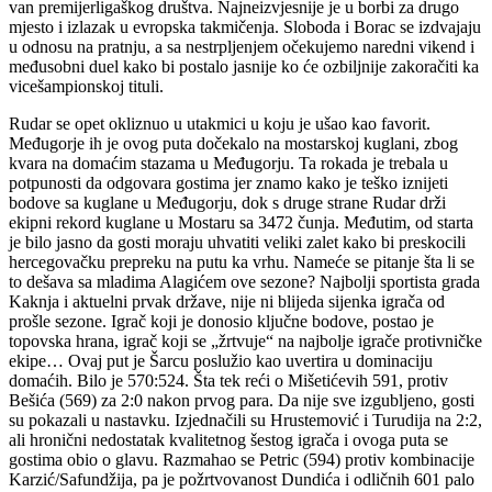
van premijerligaškog društva. Najneizvjesnije je u borbi za drugo
mjesto i izlazak u evropska takmičenja. Sloboda i Borac se izdvajaju
u odnosu na pratnju, a sa nestrpljenjem očekujemo naredni vikend i
međusobni duel kako bi postalo jasnije ko će ozbiljnije zakoračiti ka
vicešampionskoj tituli.
Rudar se opet okliznuo u utakmici u koju je ušao kao favorit.
Međugorje ih je ovog puta dočekalo na mostarskoj kuglani, zbog
kvara na domaćim stazama u Međugorju. Ta rokada je trebala u
potpunosti da odgovara gostima jer znamo kako je teško iznijeti
bodove sa kuglane u Međugorju, dok s druge strane Rudar drži
ekipni rekord kuglane u Mostaru sa 3472 čunja. Međutim, od starta
je bilo jasno da gosti moraju uhvatiti veliki zalet kako bi preskocili
hercegovačku prepreku na putu ka vrhu. Nameće se pitanje šta li se
to dešava sa mladima Alagićem ove sezone? Najbolji sportista grada
Kaknja i aktuelni prvak države, nije ni blijeda sijenka igrača od
prošle sezone. Igrač koji je donosio ključne bodove, postao je
topovska hrana, igrač koji se „žrtvuje“ na najbolje igrače protivničke
ekipe… Ovaj put je Šarcu poslužio kao uvertira u dominaciju
domaćih. Bilo je 570:524. Šta tek reći o Mišetićevih 591, protiv
Bešića (569) za 2:0 nakon prvog para. Da nije sve izgubljeno, gosti
su pokazali u nastavku. Izjednačili su Hrustemović i Turudija na 2:2,
ali hronični nedostatak kvalitetnog šestog igrača i ovoga puta se
gostima obio o glavu. Razmahao se Petric (594) protiv kombinacije
Karzić/Safundžija, pa je požrtvovanost Dundića i odličnih 601 palo