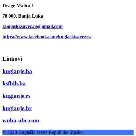
Drage Malića 1
78 000, Banja Luka
kuglaski.savez.rs@gmail.com
https://www.facebook.com/kuglaskisavezrs/
Linkovi
kuglanje.ba
ksfbih.ba
kuglanje.rs
kuglanje.hr
wnba-nbc.com
© 2023 Kuglaški savez Republike Srpske.