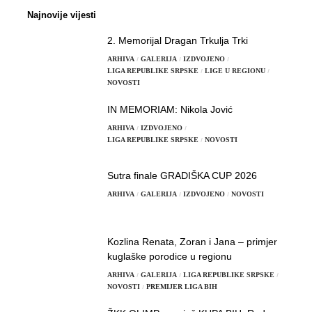
Najnovije vijesti
2. Memorijal Dragan Trkulja Trki
ARHIVA
GALERIJA
IZDVOJENO
LIGA REPUBLIKE SRPSKE
LIGE U REGIONU
NOVOSTI
IN MEMORIAM: Nikola Jović
ARHIVA
IZDVOJENO
LIGA REPUBLIKE SRPSKE
NOVOSTI
Sutra finale GRADIŠKA CUP 2026
ARHIVA
GALERIJA
IZDVOJENO
NOVOSTI
Kozlina Renata, Zoran i Jana – primjer
kuglaške porodice u regionu
ARHIVA
GALERIJA
LIGA REPUBLIKE SRPSKE
NOVOSTI
PREMIJER LIGA BIH