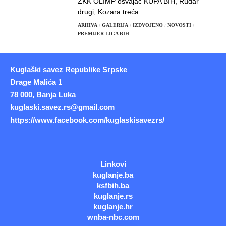
ŽKK OLIMP osvajač KUPA BIH, Rudar
drugi, Kozara treća
ARHIVA
GALERIJA
IZDVOJENO
NOVOSTI
PREMIJER LIGA BIH
Kuglaški savez Republike Srpske
Drage Malića 1
78 000, Banja Luka
kuglaski.savez.rs@gmail.com
https://www.facebook.com/kuglaskisavezrs/
Linkovi
kuglanje.ba
ksfbih.ba
kuglanje.rs
kuglanje.hr
wnba-nbc.com