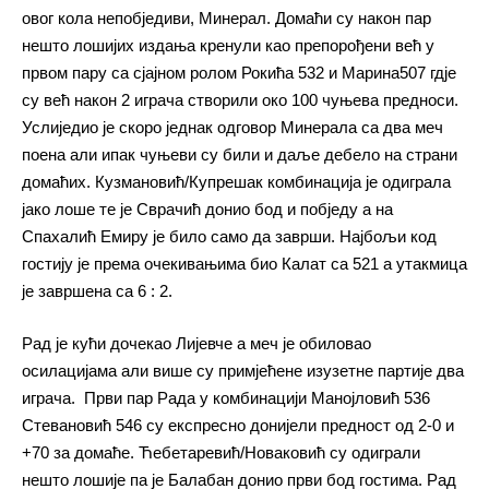
овог кола непобједиви, Минерал. Домаћи су након пар
нешто лошијих издања кренули као препорођени већ у
првом пару са сјајном ролом Рокића 532 и Марина507 гдје
су већ након 2 играча створили око 100 чуњева предноси.
Услиједио је скоро једнак одговор Минерала са два меч
поена али ипак чуњеви су били и даље дебело на страни
домаћих. Кузмановић/Купрешак комбинација је одиграла
јако лоше те је Сврачић донио бод и побједу а на
Спахалић Емиру је било само да заврши. Најбољи код
гостију је према очекивањима био Калат са 521 а утакмица
је завршена са 6 : 2.
Рад је кући дочекао Лијевче а меч је обиловао
осилацијама али више су примјећене изузетне партије два
играча. Први пар Рада у комбинацији Манојловић 536
Стевановић 546 су експресно донијели предност од 2-0 и
+70 за домаће. Ћебетаревић/Новаковић су одиграли
нешто лошије па је Балабан донио први бод гостима. Рад