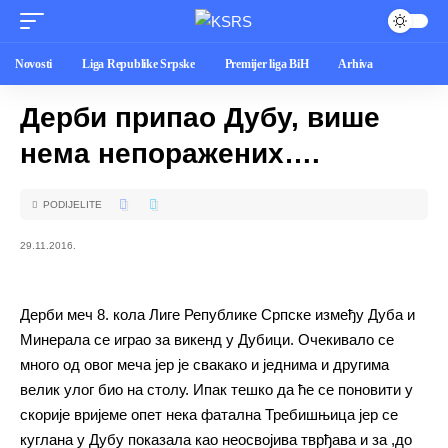
Novosti
Liga Republike Srpske
Premijer liga BiH
Arhiva
Дерби припао Дубу, више
нема непоражених….
PODIJELITE
29.11.2016.
Дерби меч 8. кола Лиге Републике Српске између Дуба и
Минерала се играо за викенд у Дубици. Очекивало се
много од овог меча јер је свакако и једнима и другима
велик улог био на столу. Ипак тешко да ће се поновити у
скорије вријеме опет нека фатална Требишњица јер се
куглана у Дубу показала као неосвојива тврђава и за ,до