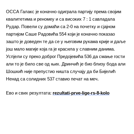
ОССА Галакс је коначно одиграла партију према својим
квалитетима и реномеу и са високих 7 : 1 савладала
Рудар. Повели су домаћи са 2-0 на почетку и сјајном
партијом Саше Радовића 554 који је коначно показао
зашто је доведен те да се у његовим рукама крије и даље
још мало магије која га је красила у славним данима.
Успјели су преко доброг Предојевића 536 да смање гости
али то је било све од њих. Дринчић је био близу бода али
Шошкић није препустио ништа случају да би Бијелић
Ненад са солидних 537 ставио печат на меч.
Ево и свих резултата:
rezultati-prve-lige-rs-8-kolo