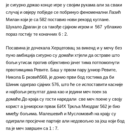
је сигурно држао конце игре у својим рукама али за сваки
случај и овјеру побједе се побринуо феноменални Лазић
Милан који је са 582 поставио нови рекорд куглане.
Шукало Драган је са такође сјајном игром и 567 ублажио
пораз гостију те коначних 6 : 2.
Посавина је дочекала Херцеговац за викенд и у мечу без
пуно амбиција сигурно су домаћи хтјели да остраве што
бољи утисак против објективно јачег тима потпомогнути
првотимцима Ревите. Баш у првом пару јуниор Ревите,
Никола Б рковић568, је донио први бод гостима да би
Шиник одиграо сјајних 576, што ће се испоставити касније
и најбољи резултат дана као и једини меч поен за
домаће.До краја су гости наредали све меч поене у своју
корист а јуниорски првак БИХ Тркља Миодраг 562 је био
ммеђу бољима. Малешевић и Мусломовић на крају су
одиграли просјечне партије али недовољно за још који бод
па је меч завршен са 1 : 7.