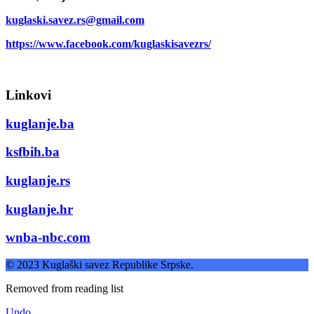
kuglaski.savez.rs@gmail.com
https://www.facebook.com/kuglaskisavezrs/
Linkovi
kuglanje.ba
ksfbih.ba
kuglanje.rs
kuglanje.hr
wnba-nbc.com
© 2023 Kuglaški savez Republike Srpske.
Removed from reading list
Undo