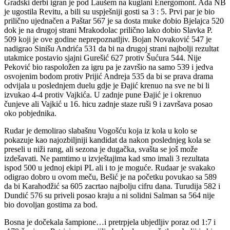
Gradski derbi igran je pod Laušem na kuglani Energomont. Ada NB
je ugostila Revitu, a bili su uspješniji gosti sa 3 : 5. Prvi par je bio
prilično ujednačen a Paštar 567 je sa dosta muke dobio Bjelajca 520
dok je na drugoj strani Mrakodolac prilično lako dobio Slavka P.
509 koji je ove godine neprepoznatljiv. Bojan Novaković 547 je
nadigrao Sinišu Andrića 531 da bi na drugoj strani najbolji rezultat
utakmice postavio sjajni Gurešić 627 protiv Šućura 544. Nije
Peković bio raspoložen za igru pa je završio na samo 539 i jedva
osvojenim bodom protiv Prijić Andreja 535 da bi se prava drama
odvijala u poslednjem duelu gdje je Đajić krenuo na sve ne bi li
izvukao 4-4 protiv Vajkića. U zadnje pune Đajić je i okrenuo
čunjeve ali Vajkić u 16. hicu zadnje staze ruši 9 i završava posao
oko pobjednika.
Rudar je demolirao slabašnu Vogošću koja iz kola u kolo se
pokazuje kao najozbiljniji kandidat da nakon poslednjeg kola se
preseli u niži rang, ali sezona je dugačka, svašta se još može
izdešavati. Ne pamtimo u izvještajima kad smo imali 3 rezultata
ispod 500 u jednoj ekipi PL ali i to je moguće. Rudaar je svakako
odigrao dobro u ovom meču, Bešić je na početku povukao sa 589
da bi Karahodžić sa 605 zacrtao najbolju cifru dana. Turudija 582 i
Dundić 576 su priveli posao kraju a ni solidni Salman sa 564 nije
bio dovoljan gostima za bod.
Bosna je dočekala šampione…i pretrpjela ubjedljiv poraz od 1:7 i