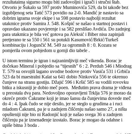
rezultataima sigurno mogu biti zadovoljni i igrači i stručni štab.
Otvorio je Šukalo sa 597 protiv Muminovića 529, da bi takođe bez
izgubljenog seta Tatić 573 povidio na 2-0. Mandić je nastavio sa
dobrim igrama svoje ekipe i sa 598 postavio najbolji rezultat
utakmice protiv Samira J. 548. Košpić se našao u startnoj postavi i
opravdao ukazano povjerenje i sa 582 preslišao Avdića. Do zadnjeg
para utakmica je bila već gotova pa Aleksić i Biber nisu zapinjali
pretjerano te sa 550 i 561 su potukli Kasumović/Brkić/Turkeš
kombinaciju i Jogunčić M. 549 za ogromnih 8 : 0. Kozara se
pomjerila ovom pobjedom u gornji dio tabele .
U istom terminu je igran i najzanimljiviji meč vikenda. Borac je
dočekao Mineral i pobjedio sa “tijesnih” 6 : 2. Perduh 546 i Miodrag
T. 579 su osvojili lagano uvodne bodove protiv Vasića 531 i Grbića
523 da bi maestralni Kalat sa 641 dobio Ninkovića 556 te okrenuo
čunjeve na stranu gostiju. Džajić 596 i Kršić 585 su vodili rovovku
bitku a iskusniji je dobio meč poen. Međutim prava drama je viđena
u preostala dva para. Nedovoljno oporavljeni Trklja 576 je morao da
okreće protiv Čakrame koji je imao šansu da čunjevima dovede meč
do 4 : 4. Ipak čudo se nije desilo, jer se steglo u grudima a i ruci
mladom Čakrami, pa je u zadnjem čišćenju našao samo 27, a ništa
opušteniji nije bio ni Radonjić koji je našao svega 36 u zadnjem
čišćenju pa je iznenađenje izostalo. Borac je mogao da odahne i
upiše bitna 3 boda .