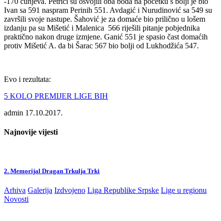
-170 čunjeva. Petrici su osvojili oba boda na početku s bolji je bio
Ivan sa 591 naspram Perinih 551. Avdagić i Nurudinović sa 549 su
završili svoje nastupe. Šahović je za domaće bio prilično u lošem
izdanju pa su Mišetić i Malenica 566 riješili pitanje pobjednika
praktično nakon druge izmjene. Ganić 551 je spasio čast domaćih
protiv Mišetić A. da bi Šarac 567 bio bolji od Lukhodžića 547.
Evo i rezultata:
5 KOLO PREMIJER LIGE BIH
admin
17.10.2017.
Najnovije vijesti
2. Memorijal Dragan Trkulja Trki
Arhiva
Galerija
Izdvojeno
Liga Republike Srpske
Lige u regionu
Novosti