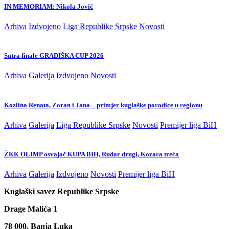
IN MEMORIAM: Nikola Jović
Arhiva
Izdvojeno
Liga Republike Srpske
Novosti
Sutra finale GRADIŠKA CUP 2026
Arhiva
Galerija
Izdvojeno
Novosti
Kozlina Renata, Zoran i Jana – primjer kuglaške porodice u regionu
Arhiva
Galerija
Liga Republike Srpske
Novosti
Premijer liga BiH
ŽKK OLIMP osvajač KUPA BIH, Rudar drugi, Kozara treća
Arhiva
Galerija
Izdvojeno
Novosti
Premijer liga BiH
Kuglaški savez Republike Srpske
Drage Malića 1
78 000, Banja Luka