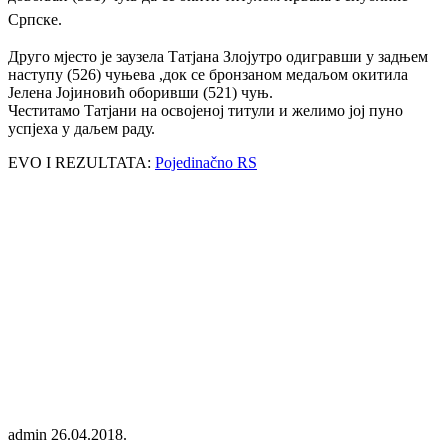
Српске.
Друго мјесто је заузела Татјана Злојутро одигравши у задњем
наступу (526) чуњева ,док се бронзаном медаљом окитила
Јелена Јојиновић оборивши (521) чуњ.
Честитамо Татјани на освојеној титули и желимо joj пуно
успјеха у даљем раду.
EVO I REZULTATA:
Pojedinačno RS
admin
26.04.2018.