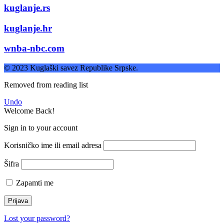
kuglanje.rs
kuglanje.hr
wnba-nbc.com
© 2023 Kuglaški savez Republike Srpske.
Removed from reading list
Undo
Welcome Back!
Sign in to your account
Korisničko ime ili email adresa
Šifra
Zapamti me
Lost your password?