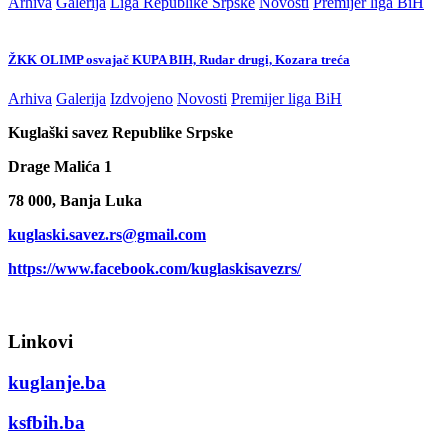
Arhiva
Galerija
Liga Republike Srpske
Novosti
Premijer liga BiH
ŽKK OLIMP osvajač KUPA BIH, Rudar drugi, Kozara treća
Arhiva
Galerija
Izdvojeno
Novosti
Premijer liga BiH
Kuglaški savez Republike Srpske
Drage Malića 1
78 000, Banja Luka
kuglaski.savez.rs@gmail.com
https://www.facebook.com/kuglaskisavezrs/
Linkovi
kuglanje.ba
ksfbih.ba