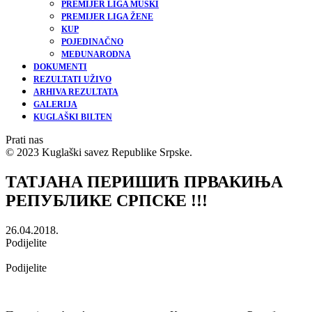
PREMIJER LIGA MUŠKI
PREMIJER LIGA ŽENE
KUP
POJEDINAČNO
MEĐUNARODNA
DOKUMENTI
REZULTATI UŽIVO
ARHIVA REZULTATA
GALERIJA
KUGLAŠKI BILTEN
Prati nas
© 2023 Kuglaški savez Republike Srpske.
ТАТЈАНА ПЕРИШИЋ ПРВАКИЊА
РЕПУБЛИКЕ СРПСКЕ !!!
26.04.2018.
Podijelite
Podijelite