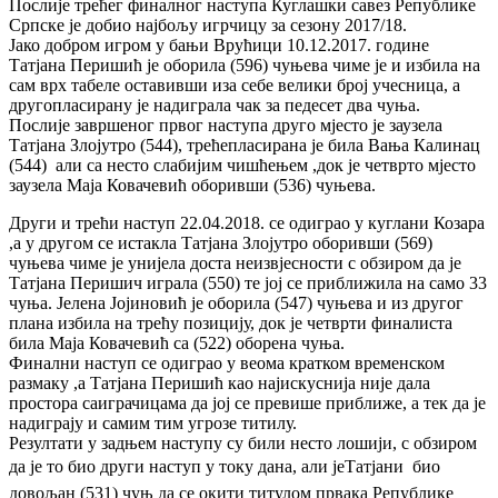
Послије трећег финалног наступа Куглашки савез Републике
Српске је добио најбољу игрчицу за сезону 2017/18.
Јако добром игром у бањи Врућици 10.12.2017. године
Татјана Перишић је оборила (596) чуњева чиме је и избила на
сам врх табеле оставивши иза себе велики број учесница, а
другопласирану је надиграла чак за педесет два чуња.
Послије завршеног првог наступа друго мјесто је заузела
Татјана Злојутро (544), трећепласирана је била Вања Калинац
(544) али са несто слабијим чишћењем ,док је четврто мјесто
заузела Маја Ковачевић оборивши (536) чуњева.
Други и трећи наступ 22.04.2018. се одиграо у куглани Козара
,а у другом се истакла Татјана Злојутро оборивши (569)
чуњева чиме је унијела доста неизвјесности с обзиром да је
Татјана Перишич играла (550) те јој се приближила на само 33
чуња. Јелена Јојиновић је оборила (547) чуњева и из другог
плана избила на трећу позицију, док је четврти финалиста
била Маја Ковачевић са (522) оборена чуња.
Финални наступ се одиграо у веома кратком временском
размаку ,а Татјана Перишић као најискуснија није дала
простора саиграчицама да јој се превише приближе, а тек да је
надиграју и самим тим угрозе титилу.
Резултати у задњем наступу су били несто лошији, с обзиром
да је то био други наступ у току дана, али
је
Татјани био
довољан (531) чуњ да се окити титулом првака Републике