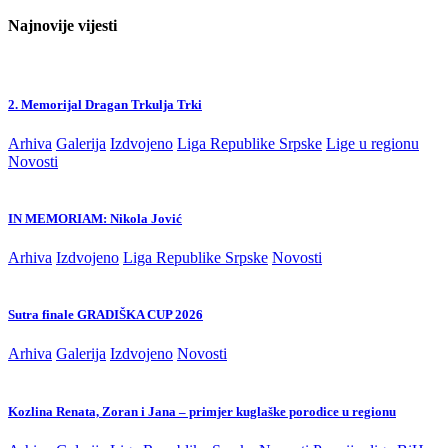
Najnovije vijesti
2. Memorijal Dragan Trkulja Trki
Arhiva
Galerija
Izdvojeno
Liga Republike Srpske
Lige u regionu
Novosti
IN MEMORIAM: Nikola Jović
Arhiva
Izdvojeno
Liga Republike Srpske
Novosti
Sutra finale GRADIŠKA CUP 2026
Arhiva
Galerija
Izdvojeno
Novosti
Kozlina Renata, Zoran i Jana – primjer kuglaške porodice u regionu