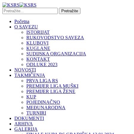
Početna
O SAVEZU
ISTORIJAT
RUKOVODSTVO SAVEZA
KLUBOVI
KUGLANE
SUDIJSKA ORGANIZACIJA
KONTAKT
ODLUKE 2023
NOVOSTI
TAKMIČENJA
PRVA LIGA RS
PREMIJER LIGA MUŠKI
PREMIJER LIGA ŽENE
KUP
POJEDINAČNO
MEĐUNARODNA
TURNIRI
DOKUMENTI
ARHIVA
GALERIJA