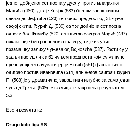
једног добијеног сет поена у дуелу против млађахног
Малића (490), док је Козјак (533) бољом завршницом
савладао Јефтића (520) те донио предност од 31 чуња
својој екипи. Ђурић Д. (539) са три добијена сет поена
односи бод Фимићу (520) али његов саиграч Марић (487)
никако није био расположен за игру, те је изгубио
позамашну залиху чуњева од Војновића (537). Гости су у
задњи пар ушли са 61 чуњем предности коју су уз пуно
среће успјели сачувати јер је Новић (561) фантастично
одиграо против Ивановића (514) али његов саиграч Ђурић
П. (508) је у драматичној завршници изгубио за само један
чуњ од Тркље (509). Утакмица је завршена резултатом
5:3.
Eво и резултата:
Drugo kolo liga RS