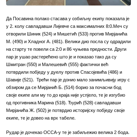
Да Посавина полако стасава у озбиљну екипу показала је
у 2. колу савладавши Лијевче са максималних 8:0.Меч су
отворили Шиник (524) и Мишетић (533) против Мирјанића
М. (490) и Хладног А. (481). Велики дио посла су одрадили
на старту те повели са 2:0 и 86 чуњева предности. Други
пар је ушао растерећено што је и показао тако да су
Шмитран (550) и Малешевић (555) фактички већ
потврдили побједу у дуелу против Спасојевића (486) и
Шавије (521). Трећи пар је донио мало занимљивију игру с
обзиром да се Мирјанић Б. (514) борио за почасни бод
своје екипе али му то до краја није успјело, те је изгубио
од противника Марина (518). Ђурић (528) савладавши
Мирјанића Ж. (502) је потврдио историјску побједу своје
екипе, те је довео на врх табеле.
Рудар је дочекао ОССА-у те је забиљежио велика 2 бода.