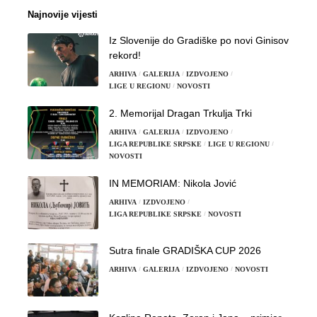
Najnovije vijesti
Iz Slovenije do Gradiške po novi Ginisov
rekord!
ARHIVA
GALERIJA
IZDVOJENO
LIGE U REGIONU
NOVOSTI
2. Memorijal Dragan Trkulja Trki
ARHIVA
GALERIJA
IZDVOJENO
LIGA REPUBLIKE SRPSKE
LIGE U REGIONU
NOVOSTI
IN MEMORIAM: Nikola Jović
ARHIVA
IZDVOJENO
LIGA REPUBLIKE SRPSKE
NOVOSTI
Sutra finale GRADIŠKA CUP 2026
ARHIVA
GALERIJA
IZDVOJENO
NOVOSTI