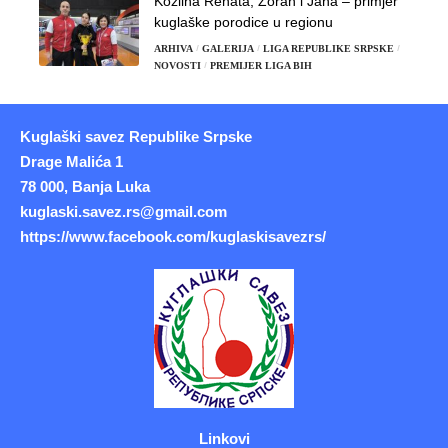
Kozlina Renata, Zoran i Jana – primjer
kuglaške porodice u regionu
ARHIVA
GALERIJA
LIGA REPUBLIKE SRPSKE
NOVOSTI
PREMIJER LIGA BIH
Kuglaški savez Republike Srpske
Drage Malića 1
78 000, Banja Luka
kuglaski.savez.rs@gmail.com
https://www.facebook.com/kuglaskisavezrs/
Linkovi