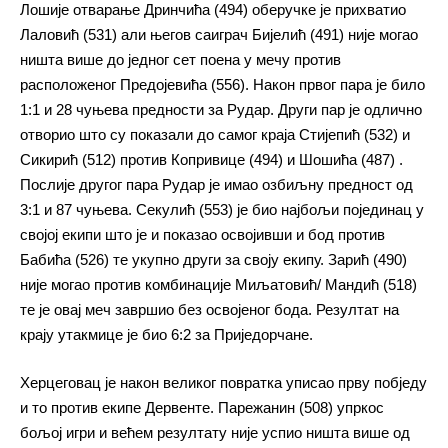
Лошије отварање Дринчића (494) оберучке је прихватио
Лаловић (531) али његов саиграч Бијелић (491) није могао
ништа више до једног сет поена у мечу против
расположеног Предојевића (556). Након првог пара је било
1:1 и 28 чуњева предности за Рудар. Други пар је одлично
отворио што су показали до самог краја Стијепић (532) и
Сикирић (512) против Копривице (494) и Шошића (487) .
Послије другог пара Рудар је имао озбиљну предност од
3:1 и 87 чуњева. Секулић (553) је био најбољи појединац у
својој екипи што је и показао освојивши и бод против
Бабића (526) те укупно други за своју екипу. Зарић (490)
није могао против комбинације Миљатовић/ Мандић (518)
те је овај меч завршио без освојеног бода. Резултат на
крају утакмице је био 6:2 за Приједорчане.
Херцеговац је након великог повратка уписао прву побједу
и то против екипе Дервенте. Парежанин (508) упркос
бољој игри и већем резултату није успио ништа више од