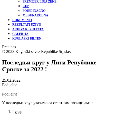
PREMIJER LIGA ŽENE
KUP
POJEDINAČNO
MEĐUNARODNA
DOKUMENTI
REZULTATI UŽIVO
ARHIVA REZULTATA
GALERIJA
KUGLAŠKI BILTEN
Prati nas
© 2023 Kuglaški savez Republike Srpske.
Последњи круг у Лиги Републике
Српске за 2022 !
25.02.2022.
Podijelite
Podijelite
У последњи круг улазимо са стартним позицијама :
Рудар