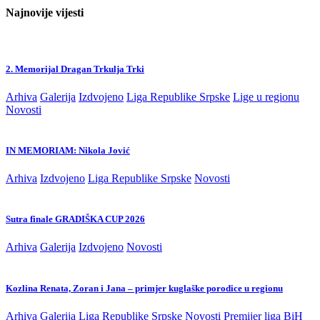
Najnovije vijesti
2. Memorijal Dragan Trkulja Trki
Arhiva
Galerija
Izdvojeno
Liga Republike Srpske
Lige u regionu
Novosti
IN MEMORIAM: Nikola Jović
Arhiva
Izdvojeno
Liga Republike Srpske
Novosti
Sutra finale GRADIŠKA CUP 2026
Arhiva
Galerija
Izdvojeno
Novosti
Kozlina Renata, Zoran i Jana – primjer kuglaške porodice u regionu
Arhiva
Galerija
Liga Republike Srpske
Novosti
Premijer liga BiH