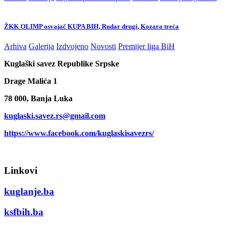
ŽKK OLIMP osvajač KUPA BIH, Rudar drugi, Kozara treća
Arhiva
Galerija
Izdvojeno
Novosti
Premijer liga BiH
Kuglaški savez Republike Srpske
Drage Malića 1
78 000, Banja Luka
kuglaski.savez.rs@gmail.com
https://www.facebook.com/kuglaskisavezrs/
Linkovi
kuglanje.ba
ksfbih.ba