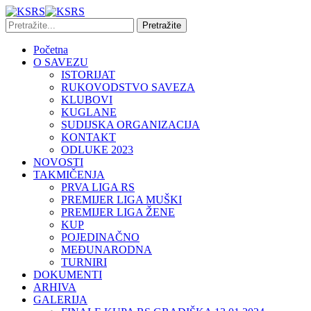
Početna
O SAVEZU
ISTORIJAT
RUKOVODSTVO SAVEZA
KLUBOVI
KUGLANE
SUDIJSKA ORGANIZACIJA
KONTAKT
ODLUKE 2023
NOVOSTI
TAKMIČENJA
PRVA LIGA RS
PREMIJER LIGA MUŠKI
PREMIJER LIGA ŽENE
KUP
POJEDINAČNO
MEĐUNARODNA
TURNIRI
DOKUMENTI
ARHIVA
GALERIJA