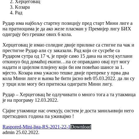
Херцеговац
Kозара
Рад
Рудар има најбољу стартну позицију пред старт Мини лиге а
на пратиоцима је да ако желе пласман у Премијер лигу БИХ
одиграју без грешке ових 6 кола.
Херцеговац је имао солидне двије прилике са стигне па чак и
престигне Рудар али су заказали. Рад који се сусреће са
Рударом сутра од 17 ч, је прије само 15 дана на истој куглани
откинуо бод домаћој екипи…па се оправдано овај пут могу
надати и цијелом плијену који би им повећао шансе за 1.
мјесто. Козара има ужасно тешке двије препреке у прва два
кола Мини лиге и њима ће бити јасно већ 05.03.2022. да ли су
у трци или могу без притиска одиграти Мини лигу.
Рудар – Херцеговац ће одлучивати о много тога а та утакмица
је на програму 12.03.2022.
Сјајне утакмице нас очекују, систем је доста заниљивији него
претходних година па уживајмо !
Raspored-Mini-liga-RS-2021-22-1
Download
admin
25.02.2022.