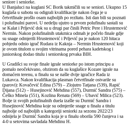
seniore i seniorke.
U Banjaluci na kuglani SC Borik takmičili su se seniori. Ukupno 15
kuglaša u subotu su odigrali kvalifikacije nakon čega je u
četvrtfinale prošlo osam najboljih po rezltatu. Isti dan bili su poznati
i polufinalni parovi. U nedelju ujutro u prvom polufinalu sastali su
se Kalat i Prljević dok su u drugi par činili Petric Pere i Hrustemović
Nermin. Nakon polufinalnih utakmica odmah je počelo finale gdje
su snage odmjerili Hrustemović i Prljević pa je nakon 120 hitaca
pobjedu odnio igrač Rudara iz Kaknja – Nermin Hrustemović koji
je ovom titulom u svojim vitrinama pored pehara kadetskog i
juniorskog dodao titulu i seniorskog prvaka BIH.
U Gradišci su svoje finale igrale seniorke po istom principu a
pomalo neočekivano, obzirom da su kuglašice Kozare igrale na
domaćem terenu, u finalu su se našle dvije igračice Rada iz
Lukavca. Nakon kvalifikacija plasman četvrtfinale ostvarile su
(parovi): Kovačević Edina (579) – Zlojutro Tatjana (539), Rapić
Dijana (512) – Husejinović Mehdina (557), Durmić Sandra (575) –
Češko Minela (551), Kozlina Renata (569) – Ubavić Milica (523).
Bolje iz svojih polufinalnih duela izašle su Durmić Sandra i
Husejinović Mehdina koje su odmjerile snage u finalu a titulu
najbolje od najboljih u kategoriji seniorki za sezonu 2022/23
odnijela je Durmić Sandra koja je u finalu oborila 590 čunjeva i sa
4-0 u setovima savladala Mehdinu H.