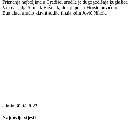
Priznanja najboljima u Gradišci uručila je dugogodišnja kuglašica
Vrbasa, gdja Smiljak Bošnjak, dok je pehar Hrustemoviću u
Banjaluci uručio glavni sudija finala gdin Jović Nikola.
admin
30.04.2023.
Najnovije vijesti